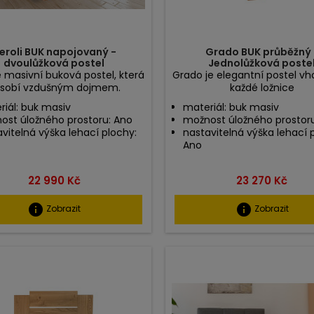
eroli BUK napojovaný -
Grado BUK průběžný 
dvoulůžková postel
Jednolůžková poste
je masivní buková postel, která
Grado je elegantní postel v
sobí vzdušným dojmem.
každé ložnice
riál: buk masiv
materiál: buk masiv
ost úložného prostoru: Ano
možnost úložného prostor
vitelná výška lehací plochy:
nastavitelná výška lehací 
Ano
Cena
Cena
22 990 Kč
23 270 Kč
info
info
Zobrazit
Zobrazit