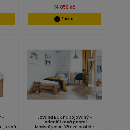
Cena
14 850 Kč
info
Zobrazit
 -
Lavana BUK napojovaný -
l
Jednolůžková postel
el, která
Masivní jednolůžková postel z