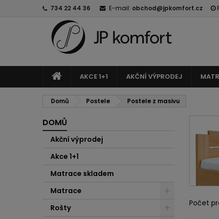
734 22 44 36
E-mail:
obchod@jpkomfort.cz
AKCE 1+1
AKČNÍ VÝPRODEJ
MATR
Domů
Postele
Postele z masivu
DOMŮ
Akční výprodej
Akce 1+1
Matrace skladem
Matrace
Počet pr
Rošty