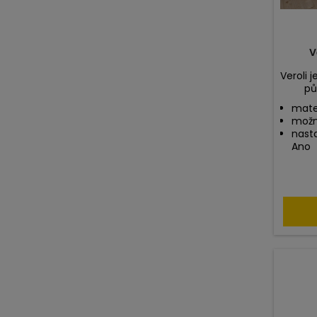
V
Veroli 
pů
mate
možn
nasta
Ano