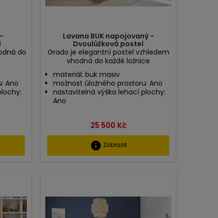
-
Lavana BUK napojovaný -
l
Dvoulůžková postel
hodná do
Grado je elegantní postel vzhledem
vhodná do každé ložnice
materiál: buk masiv
u: Ano
možnost úložného prostoru: Ano
plochy:
nastavitelná výška lehací plochy:
Ano
Cena
25 500 Kč
info
Zobrazit