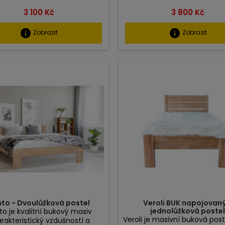
Cena
Cena
3 100 Kč
3 800 Kč
info
info
Zobrazit
Zobrazit
to - Dvoulůžková postel
Veroli BUK napojovaný
jednolůžková poste
o je kvalitní bukový masiv
Veroli je masivní buková post
rakteristický vzdušností a