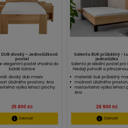
 DUB divoký - Jednolůžková
Salento BUK průběžný - L
postel
jednolůžko
je elegantní postel vhodná do
Salento je ideální postel pro l
každé ložnice
hledají pohodlí a přirozenou
iál: divoký dub masiv
materiál: buk průběžný ma
ost úložného prostoru: Ano
možnost úložného prostor
vitelná výška lehací plochy:
nastavitelná výška lehací 
Ano
Cena
Cena
25 800 Kč
26 900 Kč
info
info
Zobrazit
Zobrazit