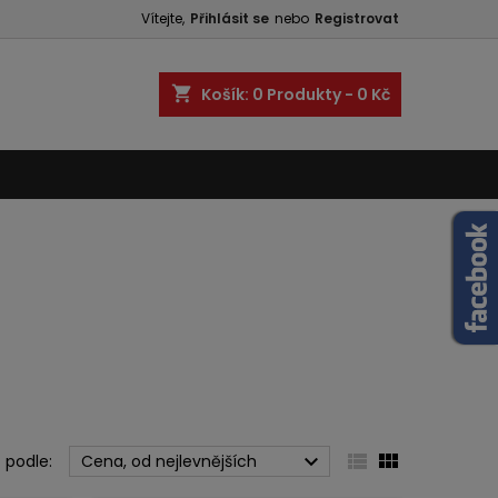
Vítejte,
Přihlásit se
nebo
Registrovat
shopping_cart
Košík:
0
Produkty - 0 Kč



 podle:
Cena, od nejlevnějších