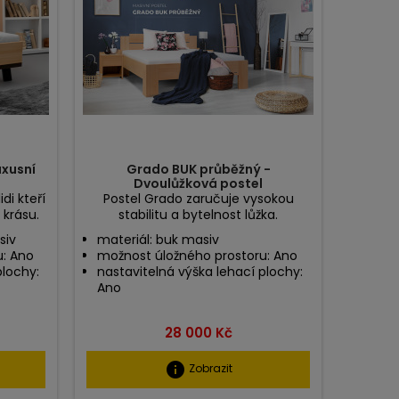
uxusní
Grado BUK průběžný -
Dvoulůžková postel
idi kteří
Postel Grado zaručuje vysokou
 krásu.
stabilitu a bytelnost lůžka.
siv
materiál: buk masiv
u: Ano
možnost úložného prostoru: Ano
plochy:
nastavitelná výška lehací plochy:
Ano
Cena
28 000 Kč
info
Zobrazit