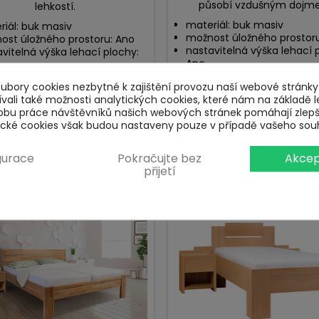
působí vzdušným dojm
lehkostí.
materiál: buk masiv
riál: buk masiv
možnost úložného prostor
ost úložného prostoru: Ano
nastavitelná výška lehací 
vitelná výška lehací plochy:
Ano
bory cookies nezbytné k zajištění provozu naší webové stránky.
ali také možnosti analytických cookies, které nám na základě l
Cena
Cena
17 900 Kč
19 070 Kč
obu práce návštěvníků našich webových stránek pomáhají zlep
tické cookies však budou nastaveny pouze v případě vašeho sou
info
info
Zobrazit
Zobrazit
gurace
Pokračujte bez
Akcep
přijetí