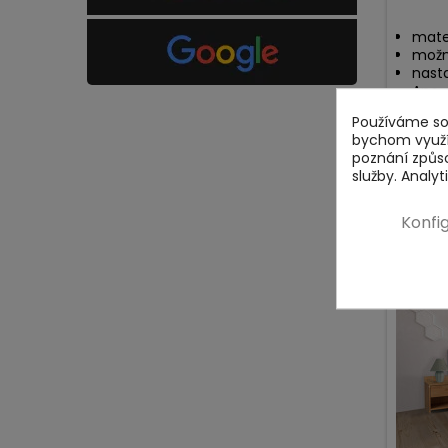
mate
možn
nasta
Ano
Používáme sou
bychom využív
poznání způs
služby. Analy
Konfi