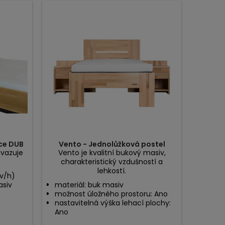
ice DUB
Vento - Jednolůžková postel
avazuje
Vento je kvalitní bukový masiv,
charakteristický vzdušností a
lehkostí.
/v/h)
asiv
materiál: buk masiv
možnost úložného prostoru: Ano
nastavitelná výška lehací plochy:
Ano