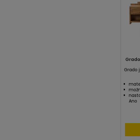
Grado
Grado 
mater
možn
nasta
Ano