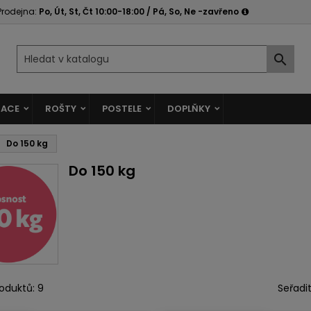
Prodejna:
Po, Út, St, Čt 10:00-18:00 / Pá, So, Ne -zavřeno

ACE
ROŠTY
POSTELE
DOPLŇKY
Do 150 kg
Do 150 kg
oduktů: 9
Seřadit