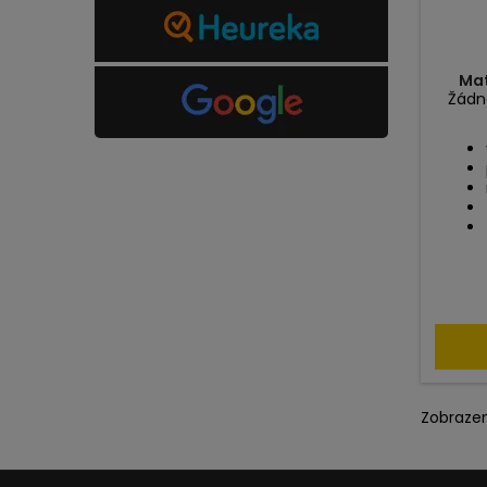
Ma
Žádn
Zobrazen