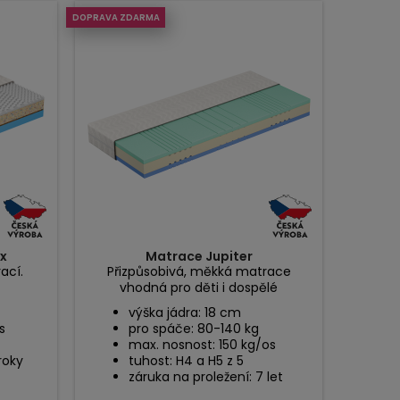
DOPRAVA ZDARMA
x
Matrace Jupiter
ací.
Přizpůsobivá, měkká matrace
vhodná pro děti i dospělé
výška jádra: 18 cm
s
pro spáče: 80-140 kg
max. nosnost: 150 kg/os
roky
tuhost: H4 a H5 z 5
záruka na proležení: 7 let