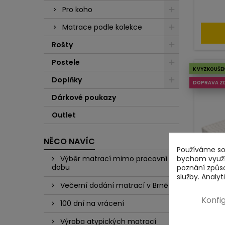
Pro koho
Matrace podle kolekce
Rošty
Postele
K VYZKOUŠE
Doplňky
DOPRAVA Z
Dárkové poukazy
Outlet
NĚCO NAVÍC
Používáme sou
bychom využív
Výběr matrací mimo pracovní
dobu
poznání způs
služby. Analy
Večerní dodání matrací v Brně
Konfi
100 dní na vrácení
Tužší
Výroba atypických matrací