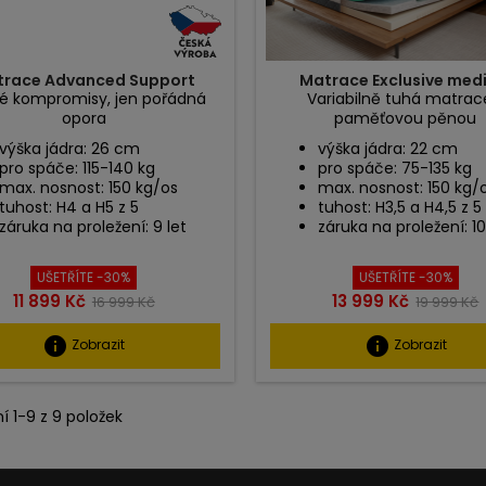
trace Advanced Support
Matrace Exclusive med
é kompromisy, jen pořádná
Variabilně tuhá matrac
opora
paměťovou pěnou
výška jádra: 26 cm
výška jádra: 22 cm
pro spáče: 115-140 kg
pro spáče: 75-135 kg
max. nosnost: 150 kg/os
max. nosnost: 150 kg/
tuhost: H4 a H5 z 5
tuhost: H3,5 a H4,5 z 5
záruka na proležení: 9 let
záruka na proležení: 10
UŠETŘÍTE -30%
UŠETŘÍTE -30%
Cena
Běžná
Cena
Běžná
11 899 Kč
13 999 Kč
16 999 Kč
19 999 Kč
cena
cena
info
info
Zobrazit
Zobrazit
í 1-9 z 9 položek