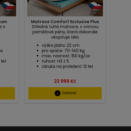
ium
Matrace Comfort Exclusive Plus
e s
Středně tuhá matrace, s vrstvou
paměťové pěny, která dokonale
okopíruje tělo
výška jádra: 22 cm
os
pro spáče: 70-140 kg
max. nosnost: 150 kg/os
 let
tuhost: H3 z 5
záruka na proležení: 12 let
Cena
23 999 Kč
info
Zobrazit