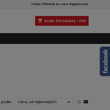
Vítejte,
Přihlásit se
nebo
Registrovat
shopping_cart
Košík:
0
Produkty - 0 Kč



 podle:
Cena, od nejlevnějších