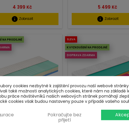
Cena
Cena
4 399 Kč
5 499 Kč
info
info
Zobrazit
Zobrazit
SLEVA
NÍ NA PRODEJNĚ
K VYZKOUŠENÍ NA PRODEJNĚ
DARMA
DOPRAVA ZDARMA
bory cookies nezbytné k zajištění provozu naší webové stránky.
ali také možnosti analytických cookies, které nám na základě l
obu práce návštěvníků našich webových stránek pomáhají zlep
tické cookies však budou nastaveny pouze v případě vašeho sou
gurace
Pokračujte bez
Akcep
Matrace Jupiter Max
Matrace Advanced Bal
přijetí
 matrace, určená pro spáče s
Ideální rovnováha mezi tuh
vyšší váhou
pohodlím