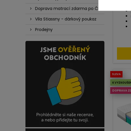
Doprava matrací zdarma po ČR
Vila Stiassny - dárkový poukaz
Prodejny
SLEVA
K VYZKOUŠE
DOPRAVA Z