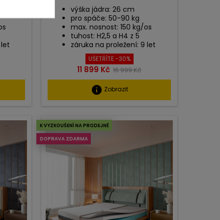
výška jádra: 26 cm
pro spáče: 50-90 kg
os
max. nosnost: 150 kg/os
tuhost: H2,5 a H4 z 5
 let
záruka na proležení: 9 let
UŠETŘÍTE -30%
Cena
Běžná
11 899 Kč
16 999 Kč
cena
info
Zobrazit
K VYZKOUŠENÍ NA PRODEJNĚ
DOPRAVA ZDARMA