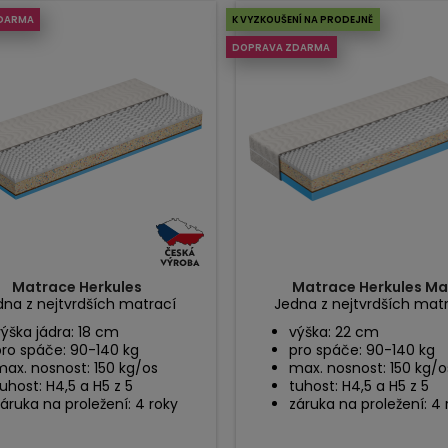
DARMA
K VYZKOUŠENÍ NA PRODEJNĚ
DOPRAVA ZDARMA
Matrace Herkules
Matrace Herkules Ma
dna z nejtvrdších matrací
Jedna z nejtvrdších matr
ýška jádra: 18 cm
výška: 22 cm
pro spáče: 90-140 kg
pro spáče: 90-140 kg
max. nosnost: 150 kg/os
max. nosnost: 150 kg/o
uhost: H4,5 a H5 z 5
tuhost: H4,5 a H5 z 5
áruka na proležení: 4 roky
záruka na proležení: 4 