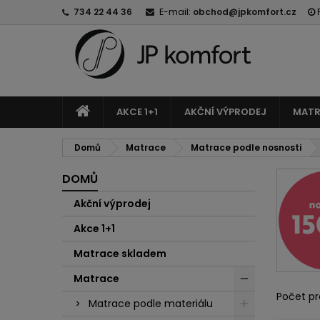
734 22 44 36
E-mail:
obchod@jpkomfort.cz
AKCE 1+1
AKČNÍ VÝPRODEJ
MATR
Domů
Matrace
Matrace podle nosnosti
DOMŮ
Akční výprodej
Akce 1+1
Matrace skladem
Matrace
Počet pr
Matrace podle materiálu