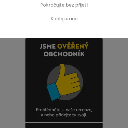
info
Zobrazit
Pokračujte bez přijetí
Konfigurace
ZPĚT NA ZAČÁTEK
