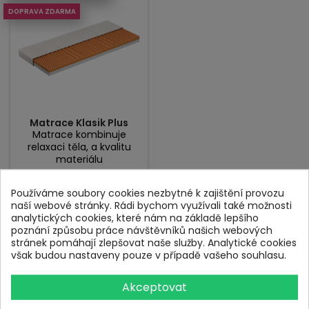
DOPRAVA ZDARMA
Matrace Klasik Plus
Matrace kombinuje
relaxaci těla, a kvalitu
materiálu
výška jádra: 12 cm
pro spáče: 50-90 kg
Používáme soubory cookies nezbytné k zajištění provozu
max. nosnost: 100
naší webové stránky. Rádi bychom využívali také možnosti
kg/os
analytických cookies, které nám na základě lepšího
tuhost: H3 z 5
poznání způsobu práce návštěvníků našich webových
záruka na proležení: 2
stránek pomáhají zlepšovat naše služby. Analytické cookies
roky
však budou nastaveny pouze v případě vašeho souhlasu.
Akceptovat
Cena
2 799 Kč