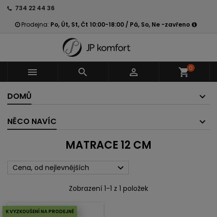
734 22 44 36
Prodejna:
Po, Út, St, Čt 10:00-18:00 / Pá, So, Ne -zavřeno
0



shopping_cart
DOMŮ
NĚCO NAVÍC
MATRACE 12 CM

Cena, od nejlevnějších
Zobrazení 1-1 z 1 položek
K VYZKOUŠENÍ NA PRODEJNĚ