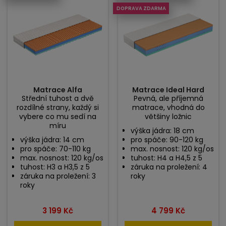
DOPRAVA ZDARMA
Matrace Alfa
Matrace Ideal Hard
Střední tuhost a dvě
Pevná, ale příjemná
rozdílné strany, každý si
matrace, vhodná do
vybere co mu sedí na
většiny ložnic
míru
výška jádra: 18 cm
výška jádra: 14 cm
pro spáče: 90-120 kg
pro spáče: 70-110 kg
max. nosnost: 120 kg/os
max. nosnost: 120 kg/os
tuhost: H4 a H4,5 z 5
tuhost: H3 a H3,5 z 5
záruka na proležení: 4
záruka na proležení: 3
roky
roky
Cena
Cena
3 199 Kč
4 799 Kč