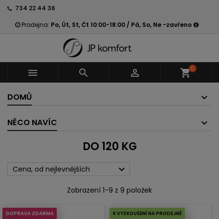
734 22 44 36
Prodejna:
Po, Út, St, Čt 10:00-18:00 / Pá, So, Ne -zavřeno
0



shopping_cart
DOMŮ
NĚCO NAVÍC
DO 120 KG

Cena, od nejlevnějších
Zobrazení 1-9 z 9 položek
DOPRAVA ZDARMA
K VYZKOUŠENÍ NA PRODEJNĚ