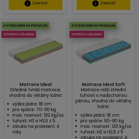
info
info
Zobrazit
Zobrazit
K VYZKOUŠENÍ NA PRODEJNĚ
K VYZKOUŠENÍ NA PRODEJNĚ
DOPRAVA ZDARMA
DOPRAVA ZDARMA
Matrace Ideal
Matrace Ideal Soft
Středně tvrdá matrace,
Matrace nižší střední
vhodná do většiny ložnic
tuhosti s nadýchanou
pěnou, vhodná do většiny
výška jádra: 18 cm
ložnic
pro spáče: 70-110 kg
max. nosnost: 120 kg/os
výška jádra: 18 cm
tuhost: H3 a H3,5 z 5
pro spáče: 50-90 kg
záruka na proležení: 4
max. nosnost: 120 kg/os
roky
tuhost: H2 a H2,5 z 5
záruka na proležení: 4