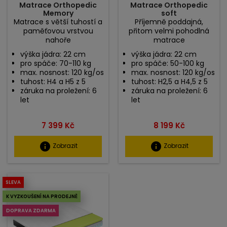
Matrace Orthopedic
Matrace Orthopedic
Memory
soft
Matrace s větší tuhostí a
Příjemně poddajná,
paměťovou vrstvou
přitom velmi pohodlná
nahoře
matrace
výška jádra: 22 cm
výška jádra: 22 cm
pro spáče: 70-110 kg
pro spáče: 50-100 kg
max. nosnost: 120 kg/os
max. nosnost: 120 kg/os
tuhost: H4 a H5 z 5
tuhost: H2,5 a H4,5 z 5
záruka na proležení: 6
záruka na proležení: 6
let
let
Cena
Cena
7 399 Kč
8 199 Kč
info
info
Zobrazit
Zobrazit
SLEVA
K VYZKOUŠENÍ NA PRODEJNĚ
DOPRAVA ZDARMA