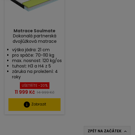
Matrace Soulmate
Dokonalá partnerská
dvojlůžková matrace
výška jádra: 21 cm
pro spáče: 70-110 kg
max. nosnost: 120 kg/os
tuhost: H3 a H4 z 5
záruka na proležení: 4
roky
UŠETŘÍTE -20%
Cena
Běžná
11 999 Kč
14 999 Kč
cena
info
Zobrazit
ZPĚT NA ZAČÁTEK
