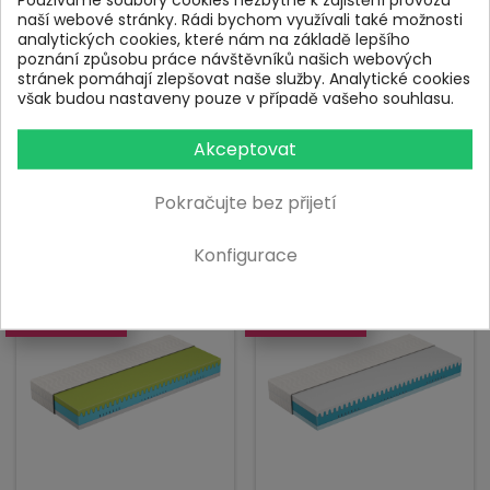
výška jádra: 18 cm
naší webové stránky. Rádi bychom využívali také možnosti
pro spáče: 60-100 kg
pro spáče: 80-120 kg
analytických cookies, které nám na základě lepšího
max. nosnost: 120 kg/os
max. nosnost: 120 kg/os
poznání způsobu práce návštěvníků našich webových
tuhost: H3 a H3,5 z 5
tuhost: H3,5 a H4,5 z 5
stránek pomáhají zlepšovat naše služby. Analytické cookies
záruka na proležení: 4
záruka na proležení: 4
však budou nastaveny pouze v případě vašeho souhlasu.
roky
roky
Akceptovat
Cena
Cena
4 999 Kč
5 299 Kč
Pokračujte bez přijetí
info
info
Zobrazit
Zobrazit
Konfigurace
K VYZKOUŠENÍ NA PRODEJNĚ
K VYZKOUŠENÍ NA PRODEJNĚ
DOPRAVA ZDARMA
DOPRAVA ZDARMA