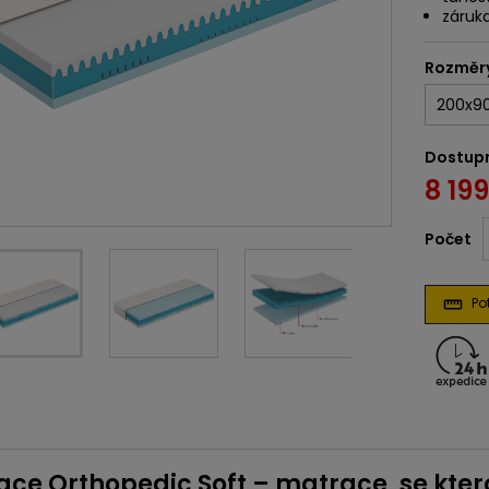
záruka
Rozměr
Dostup
8 19
Počet
Pot
straighten
ce Orthopedic Soft – matrace, se kter