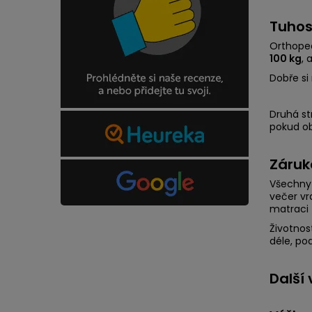
Tuhos
Orthoped
100 kg
, 
Dobře si 
Druhá st
pokud ob
Záruk
Všechny 
večer vr
matraci z
Životnos
déle, po
Další