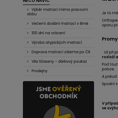
NĚCO NAVÍC
Výběr matrací mimo pracovní
Je to mě
dobu
Orthoped
Večerní dodání matrací v Brně
oporu pr
100 dní na vrácení
Promyš
Výroba atypických matrací
Doprava matrací zdarma po ČR
Už při p
rozloží 
Vila Stiassny - dárkový poukaz
Pod tout
poloze.
Prodejny
A pokud 
Spodní st
V případ
ve zvýho