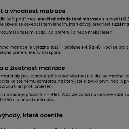
t a vhodnost matrace
ic Soft patří mezi
mekčí až středě tuhé matrace
s tuhostí
H2,
ale skvěle se osvědčí i těm lehčím, kteří dávají přednost tužší ma
rozumí i s těžšími spáči, co preferují o něco měkčí ležení.
rana matrace je výrazně tužší – přibližně
H4,5 z H5
. Hodí se pro 
ecně preferujete tvrdší spaní.
a a životnost matrace
materiály jsou tvarově stálé a své vlastnosti si drží po mnoho l
acíte ke stejnému komfortu, na který jste si zvykli první noc. A 
áruku 6 let proti proležení.
t matrace je přibližně 7 - 9 let. Vždy ale záleží na celkové vá
d těžším o něco kratší dobu.
 výhody, které oceníte