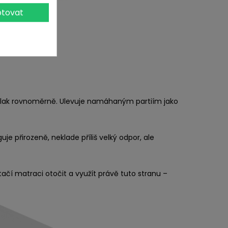
tovat
t tlak rovnoměrně. Ulevuje namáhaným partiím jako
je přirozeně, neklade příliš velký odpor, ale
tačí matraci otočit a využít právě tuto stranu –