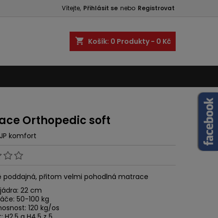
Vítejte,
Přihlásit se
nebo
Registrovat
shopping_cart
Košík:
0
Produkty - 0 Kč
ace Orthopedic soft
JP komfort
ě poddajná, přitom velmi pohodlná matrace
jádra: 22 cm
páče: 50-100 kg
nosnost: 120 kg/os
: H2,5 a H4,5 z 5