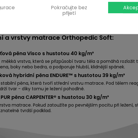
gurace
Pokračujte bez
Akcep
přijetí
ní a vrstvy matrace Orthopedic Soft:
ťová pěna Visco s hustotou 40 kg/m³
 měkká vrstva, která se přizpůsobí tvaru těla a pomáhá rozloži
ena, boky nebo bedra, a podporuje hlubší, klidnější spánek.
čková hybridní pěna ENDURE™ s hustotou 39 kg/m³
stabilní pěna, která tvoří střední vrstvu matrace. Pod tělem reagu
drží tvar - díky tomu je ležení pohodlné.
á PUR pěna CARPENTER® s hustotou 30 kg/m³
rstva matrace. Pokud zatoužíte po pevnějším pocitu při ležení, s
znatelně tvrdší podklad.