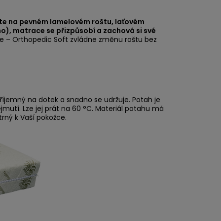
píte na pevném lamelovém roštu, laťovém
, matrace se přizpůsobí a zachová si své
e – Orthopedic Soft zvládne změnu roštu bez
íjemný na dotek a snadno se udržuje. Potah je
jmutí. Lze jej prát na 60 °C. Materiál potahu má
trný k Vaší pokožce.