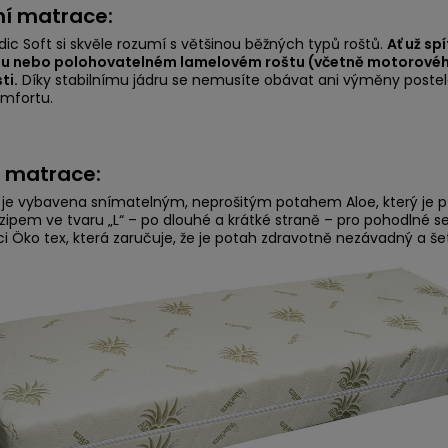
ní matrace:
ic Soft si skvěle rozumí s většinou běžných typů roštů.
Ať už s
u nebo polohovatelném lamelovém roštu (včetně motorového)
ti.
Díky stabilnímu jádru se nemusíte obávat ani výměny postel
omfortu.
 matrace:
je vybavena snímatelným, neprošitým potahem Aloe, který je př
zipem ve tvaru „L“ – po dlouhé a krátké straně – pro pohodlné se
aci Öko tex, která zaručuje, že je potah zdravotně nezávadný a še