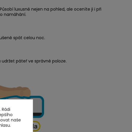
sobí luxusně nejen na pohled, ale oceníte ji i při
ho namáhání.
rušeně spát celou noc.
 udržet páteř ve správné poloze.
 Rádi
epšího
šovat naše
hlasu.