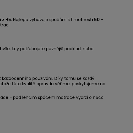
5 z H5
. Nejlépe vyhovuje spáčům s hmotností
50 -
traci.
chvíle, kdy potřebujete pevnější podklad, nebo
et každodenního používání. Díky tomu se každý
protože této kvalitě opravdu věříme, poskytujeme na
ze spáče - pod lehčím spáčem matrace vydrží o něco