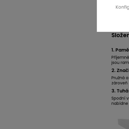
Konfi
Slože
1. Pamě
Příjemně
jsou ram
2. Zna
Pružná a 
zároveň 
3. Tuh
Spodní v
nabídne 