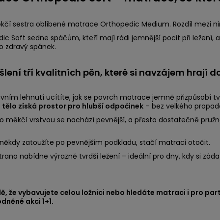
kčí sestra oblíbené matrace Orthopedic Medium. Rozdíl mezi nim
ic Soft sedne spáčům, kteří mají rádi jemnější pocit při ležení, 
o zdravý spánek.
lení tří kvalitních pěn, které si navzájem hrají d
rvním lehnutí ucítíte, jak se povrch matrace jemně přizpůsobí tv
a tělo získá prostor pro hlubší odpočinek
– bez velkého propadá
o měkčí vrstvou se nachází pevnější, a přesto dostatečně pružná p
někdy zatoužíte po pevnějším podkladu, stačí matraci otočit.
rana nabídne výrazně tvrdší ležení – ideální pro dny, kdy si záda 
ě, že vybavujete celou ložnici nebo hledáte matraci i pro par
dněné akci 1+1.