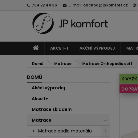
734 22 44 36
E-mail:
obchod@jpkomfort.cz
AKCE 1+1
AKČNÍ VÝPRODEJ
MATR
Domů
Matrace
Matrace Orthopedic soft
DOMŮ
K VYZK
Akční výprodej
DOPRA
Akce 1+1
Matrace skladem
Matrace
Matrace podle materiálu