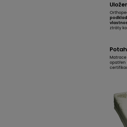
Ulože
Orthoped
podklad
vlastnos
ztráty k
Potah
Matrace 
opatřen 
certifik