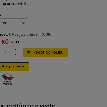
 na proležení: 6 let
y
nost:
U Vás již v pondělí 10. 08.
9 Kč
S DPH
Přidat do košíku

řebuji jiný rozměr
ou nešlápnete vedle