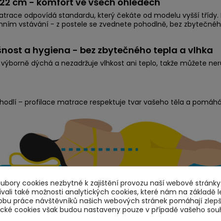
22 cm - komfort ve všech ohledech
trace odpovídá standardu, který čekáte od modelu vyšší třídy. Pů
ním vstávání - z postele se zvednete pohodlně, bez zbytečné
nost a hygiena - bez zbytečného tepla a vlhka
výborně dýchá a nezadržuje vlhkost ani teplo, takže můžete ne
hodlí – profilace matrace respektuje tvar vašeho těla a pomáhá
bory cookies nezbytné k zajištění provozu naší webové stránky.
ali také možnosti analytických cookies, které nám na základě l
obu práce návštěvníků našich webových stránek pomáhají zlep
tické cookies však budou nastaveny pouze v případě vašeho sou