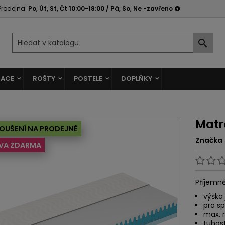
Prodejna:
Po, Út, St, Čt 10:00-18:00 / Pá, So, Ne -zavřeno

ACE
ROŠTY
POSTELE
DOPLŇKY
Matr
OUŠENÍ NA PRODEJNĚ
Značka
VA ZDARMA
Příjemn
výška 
pro s
max. 
tuhost