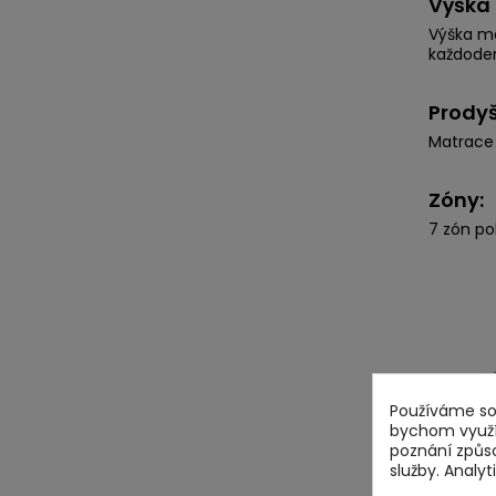
Výška 
Výška ma
každoden
Prodyš
Matrace 
Zóny:
7 zón po
Používáme sou
bychom využív
poznání způs
služby. Analy