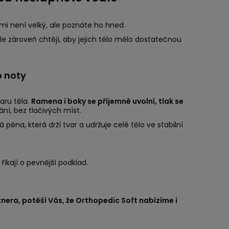
i není velký, ale poznáte ho hned.
ale zároveň chtějí, aby jejich tělo mělo dostatečnou
o noty
aru těla.
Ramena i boky se příjemně uvolní, tlak se
ní, bez tlačivých míst.
ěna, která drží tvar a udržuje celé tělo ve stabilní
říkají o pevnější podklad.
tnera, potěší Vás, že Orthopedic Soft nabízíme i