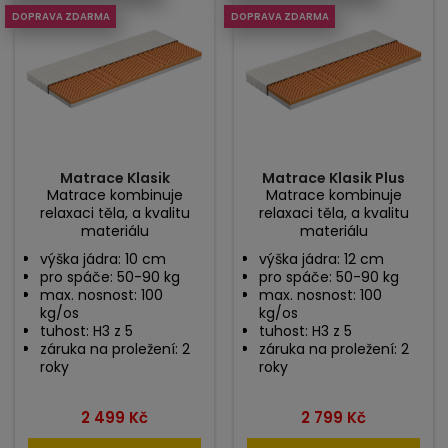
DOPRAVA ZDARMA
DOPRAVA ZDARMA
Matrace Klasik
Matrace Klasik Plus
Matrace kombinuje
Matrace kombinuje
relaxaci těla, a kvalitu
relaxaci těla, a kvalitu
materiálu
materiálu
výška jádra: 10 cm
výška jádra: 12 cm
pro spáče: 50-90 kg
pro spáče: 50-90 kg
max. nosnost: 100
max. nosnost: 100
kg/os
kg/os
tuhost: H3 z 5
tuhost: H3 z 5
záruka na proležení: 2
záruka na proležení: 2
roky
roky
Cena
Cena
2 499 Kč
2 799 Kč