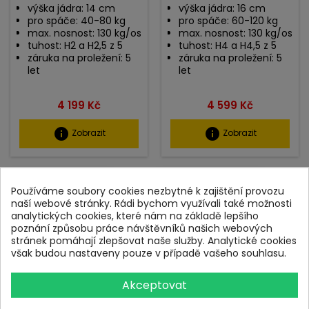
výška jádra: 14 cm
výška jádra: 16 cm
pro spáče: 40-80 kg
pro spáče: 60-120 kg
max. nosnost: 130 kg/os
max. nosnost: 130 kg/os
tuhost: H2 a H2,5 z 5
tuhost: H4 a H4,5 z 5
záruka na proležení: 5
záruka na proležení: 5
let
let
Cena
Cena
4 199 Kč
4 599 Kč
info
info
Zobrazit
Zobrazit
K VYZKOUŠENÍ NA PRODEJNĚ
K VYZKOUŠENÍ NA PRODEJNĚ
Používáme soubory cookies nezbytné k zajištění provozu
naší webové stránky. Rádi bychom využívali také možnosti
DOPRAVA ZDARMA
DOPRAVA ZDARMA
analytických cookies, které nám na základě lepšího
5 LET ZÁRUKA
5 LET ZÁRUKA
poznání způsobu práce návštěvníků našich webových
stránek pomáhají zlepšovat naše služby. Analytické cookies
však budou nastaveny pouze v případě vašeho souhlasu.
Akceptovat