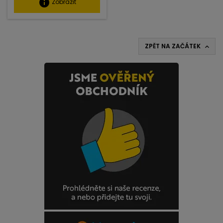
info
Zobrazit
ZPĚT NA ZAČÁTEK
