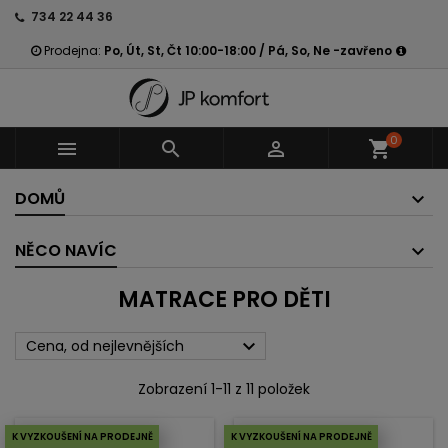
734 22 44 36
Prodejna:
Po, Út, St, Čt 10:00-18:00 / Pá, So, Ne -zavřeno
0



shopping_cart
DOMŮ
NĚCO NAVÍC
MATRACE PRO DĚTI

Cena, od nejlevnějších
Zobrazení 1-11 z 11 položek
K VYZKOUŠENÍ NA PRODEJNĚ
K VYZKOUŠENÍ NA PRODEJNĚ