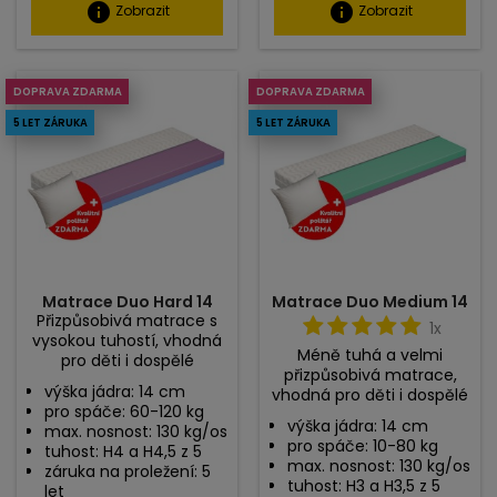
info
info
Zobrazit
Zobrazit
DOPRAVA ZDARMA
DOPRAVA ZDARMA
5 LET ZÁRUKA
5 LET ZÁRUKA
Matrace Duo Hard 14
Matrace Duo Medium 14
Přizpůsobivá matrace s
1x
vysokou tuhostí, vhodná
Méně tuhá a velmi
pro děti i dospělé
přizpůsobivá matrace,
výška jádra: 14 cm
vhodná pro děti i dospělé
pro spáče: 60-120 kg
výška jádra: 14 cm
max. nosnost: 130 kg/os
pro spáče: 10-80 kg
tuhost: H4 a H4,5 z 5
max. nosnost: 130 kg/os
záruka na proležení: 5
tuhost: H3 a H3,5 z 5
let