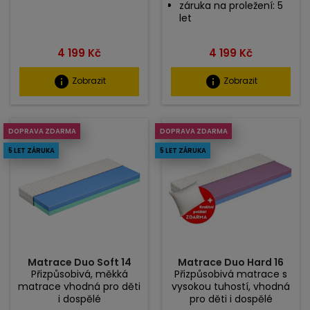
záruka na proležení: 5
let
Cena
Cena
4 199 Kč
4 199 Kč
info
info
Zobrazit
Zobrazit
DOPRAVA ZDARMA
DOPRAVA ZDARMA
5 LET ZÁRUKA
5 LET ZÁRUKA
Matrace Duo Soft 14
Matrace Duo Hard 16
Přizpůsobivá, měkká
Přizpůsobivá matrace s
matrace vhodná pro děti
vysokou tuhostí, vhodná
i dospělé
pro děti i dospělé