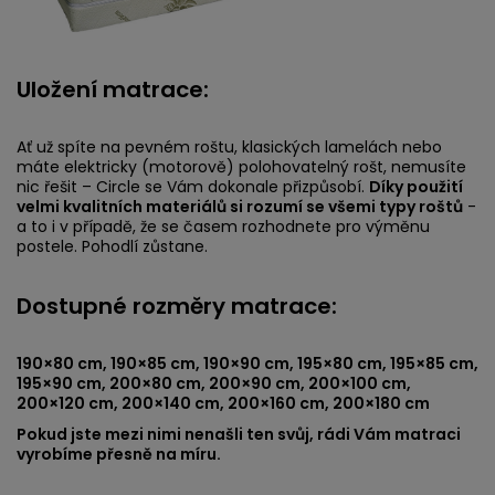
Uložení matrace:
Ať už spíte na pevném roštu, klasických lamelách nebo
máte elektricky (motorově) polohovatelný rošt, nemusíte
nic řešit – Circle se Vám dokonale přizpůsobí.
Díky použití
velmi kvalitních materiálů si rozumí se všemi typy roštů
-
a to i v případě, že se časem rozhodnete pro výměnu
postele. Pohodlí zůstane.
Dostupné rozměry matrace:
190×80 cm, 190×85 cm, 190×90 cm, 195×80 cm, 195×85 cm,
195×90 cm, 200×80 cm, 200×90 cm, 200×100 cm,
200×120 cm, 200×140 cm, 200×160 cm, 200×180 cm
Pokud jste mezi nimi nenašli ten svůj, rádi Vám matraci
vyrobíme přesně na míru.