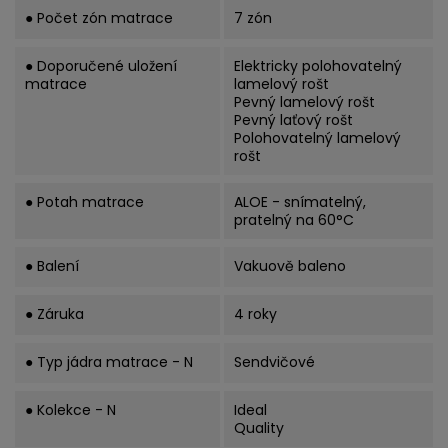
● Počet zón matrace
7 zón
● Doporučené uložení
Elektricky polohovatelný
matrace
lamelový rošt
Pevný lamelový rošt
Pevný laťový rošt
Polohovatelný lamelový
rošt
● Potah matrace
ALOE - snímatelný,
pratelný na 60°C
● Balení
Vakuově baleno
● Záruka
4 roky
● Typ jádra matrace - N
Sendvičové
● Kolekce - N
Ideal
Quality