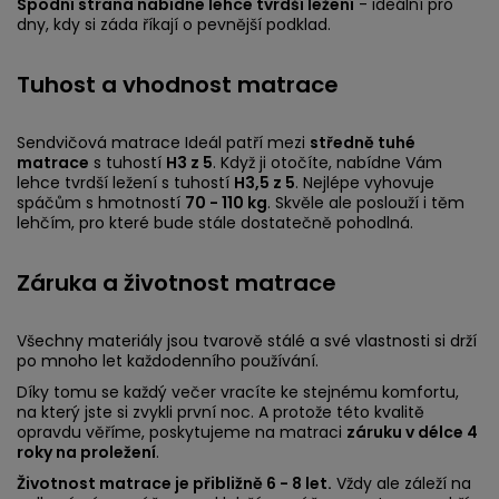
Spodní strana nabídne lehce tvrdší ležení
- ideální pro
dny, kdy si záda říkají o pevnější podklad.
Tuhost a vhodnost matrace
Sendvičová matrace Ideál patří mezi
středně tuhé
matrace
s tuhostí
H3 z 5
. Když ji otočíte, nabídne Vám
lehce tvrdší ležení s tuhostí
H3,5 z 5
. Nejlépe vyhovuje
spáčům s hmotností
70 - 110 kg
. Skvěle ale poslouží i těm
lehčím, pro které bude stále dostatečně pohodlná.
Záruka a životnost matrace
Všechny materiály jsou tvarově stálé a své vlastnosti si drží
po mnoho let každodenního používání.
Díky tomu se každý večer vracíte ke stejnému komfortu,
na který jste si zvykli první noc. A protože této kvalitě
opravdu věříme, poskytujeme na matraci
záruku v délce 4
roky na proležení
.
Životnost matrace je přibližně 6 - 8 let.
Vždy ale záleží na