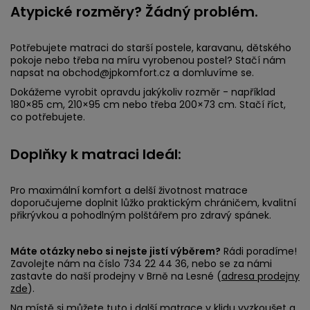
Atypické rozměry? Žádný problém.
Potřebujete matraci do starší postele, karavanu, dětského
pokoje nebo třeba na míru vyrobenou postel? Stačí nám
napsat na obchod@jpkomfort.cz a domluvíme se.
Dokážeme vyrobit opravdu jakýkoliv rozměr - například
180×85 cm, 210×95 cm nebo třeba 200×73 cm. Stačí říct,
co potřebujete.
Doplňky k matraci Ideál:
Pro maximální komfort a delší životnost matrace
doporučujeme doplnit lůžko praktickým chráničem, kvalitní
přikrývkou a pohodlným polštářem pro zdravý spánek.
Máte otázky nebo si nejste jistí výběrem?
Rádi poradíme!
Zavolejte nám na číslo 734 22 44 36, nebo se za námi
zastavte do naší prodejny v Brně na Lesné (
adresa prodejny
zde
).
Na místě si můžete tuto i další matrace v klidu vyzkoušet a