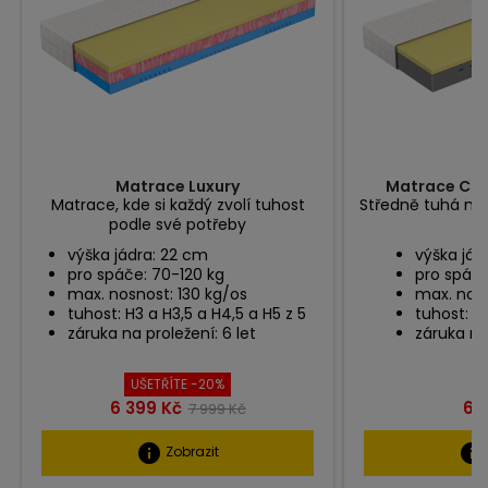
Matrace Luxury
Matrace Com
Matrace, kde si každý zvolí tuhost
Středně tuhá ma
podle své potřeby
p
výška jádra: 22 cm
výška jád
pro spáče: 70-120 kg
pro spáče
max. nosnost: 130 kg/os
max. nosn
tuhost: H3 a H3,5 a H4,5 a H5 z 5
tuhost: H2
záruka na proležení: 6 let
záruka na 
UŠETŘÍTE -20%
Cena
Běžná
Ce
6 399 Kč
6 
7 999 Kč
cena
info
info
Zobrazit