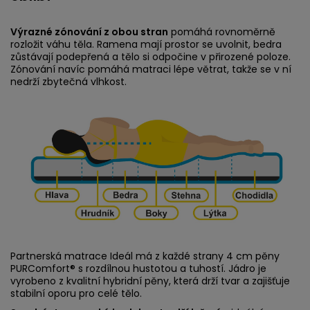
Výrazné zónování z obou stran
pomáhá rovnoměrně
rozložit váhu těla. Ramena mají prostor se uvolnit, bedra
zůstávají podepřená a tělo si odpočine v přirozené poloze.
Zónování navíc pomáhá matraci lépe větrat, takže se v ní
nedrží zbytečná vlhkost.
Partnerská matrace Ideál má z každé strany 4 cm pěny
PURComfort® s rozdílnou hustotou a tuhostí. Jádro je
vyrobeno z kvalitní hybridní pěny, která drží tvar a zajišťuje
stabilní oporu pro celé tělo.