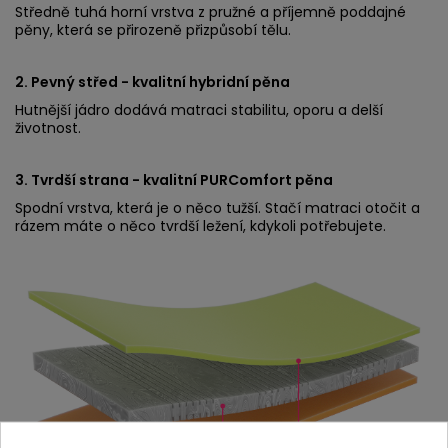
Středně tuhá horní vrstva z pružné a příjemně poddajné
pěny, která se přirozeně přizpůsobí tělu.
2. Pevný střed - kvalitní hybridní pěna
Hutnější jádro dodává matraci stabilitu, oporu a delší
životnost.
3. Tvrdší strana - kvalitní PURComfort pěna
Spodní vrstva, která je o něco tužší. Stačí matraci otočit a
rázem máte o něco tvrdší ležení, kdykoli potřebujete.