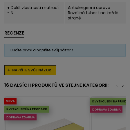
● Další vlastnosti matrací
Antialergenní úprava
- N
Rozdílná tuhost na každé
straně
RECENZE
Buďte první a napište svůj názor !
NAPIŠTE SVŮJ NÁZOR
16 DALŠÍCH PRODUKTŮ VE STEJNÉ KATEGORII:
<
>
Vyprodáno
SLEVA
K VYZKOUŠENÍ NA PRODEJ
K VYZKOUŠENÍ NA PRODEJNĚ
DOPRAVA ZDARMA
DOPRAVA ZDARMA