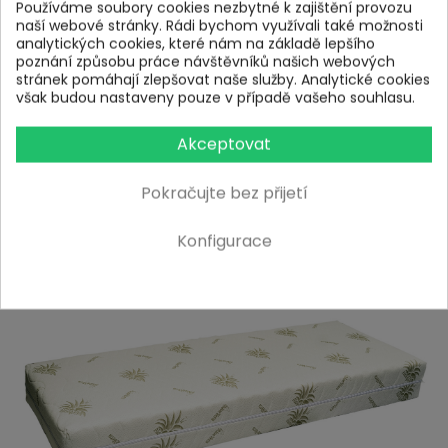
Používáme soubory cookies nezbytné k zajištění provozu
naší webové stránky. Rádi bychom využívali také možnosti
analytických cookies, které nám na základě lepšího
poznání způsobu práce návštěvníků našich webových
stránek pomáhají zlepšovat naše služby. Analytické cookies
však budou nastaveny pouze v případě vašeho souhlasu.
Akceptovat
Potah matrace:
Pokračujte bez přijetí
Matrace je vybavena snímatelným, neprošitým potahem
Aloe, který je příjemný na dotek a snadno se udržuje. Potah
Konfigurace
je opatřen zipem ve tvaru „L“ – po dlouhé a krátké straně –
pro pohodlné sejmutí. Lze jej prát na 60 °C. Materiál potahu
má certifikaci Öko tex, která zaručuje, že je potah
zdravotně nezávadný a šetrný k Vaší pokožce.