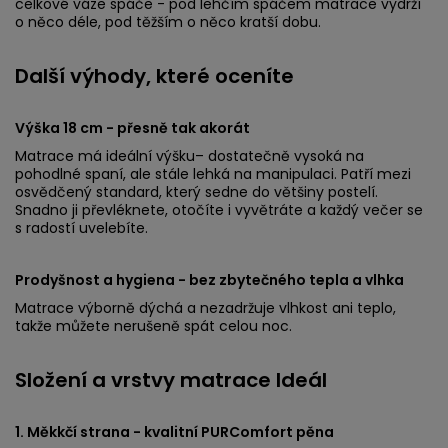
celkové váze spáče - pod lehčím spáčem matrace vydrží
o něco déle, pod těžším o něco kratší dobu.
Další výhody, které oceníte
Výška 18 cm - přesně tak akorát
Matrace má ideální výšku– dostatečně vysoká na
pohodlné spaní, ale stále lehká na manipulaci. Patří mezi
osvědčený standard, který sedne do většiny postelí.
Snadno ji převléknete, otočíte i vyvětráte a každý večer se
s radostí uvelebíte.
Prodyšnost a hygiena - bez zbytečného tepla a vlhka
Matrace výborně dýchá a nezadržuje vlhkost ani teplo,
takže můžete nerušeně spát celou noc.
Složení a vrstvy matrace Ideál
1. Měkkčí strana - kvalitní PURComfort pěna