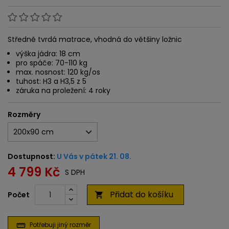
Středně tvrdá matrace, vhodná do většiny ložnic
výška jádra: 18 cm
pro spáče: 70-110 kg
max. nosnost: 120 kg/os
tuhost: H3 a H3,5 z 5
záruka na proležení: 4 roky
Rozměry
Dostupnost:
U Vás v pátek 21. 08.
4 799 Kč
S DPH
Přidat do košíku
Počet

Potřebuji jiný rozměr
straighten