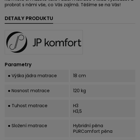
probrat s námi vše, co Vás zajímá. Těšíme se na Vás!
DETAILY PRODUKTU
Parametry
● Výška jádra matrace
18 cm
● Nosnost matrace
120 kg
● Tuhost matrace
H3
H3,5
● Složení matrace
Hybridní pěna
PURComfort pěna