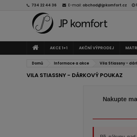
734 22 44 36
E-mail:
obchod@jpkomfort.cz
AKCE 1+1
AKČNÍ VÝPRODEJ
MATR
Domů
Informace a akce
Vila Stiassny - dá
VILA STIASSNY - DÁRKOVÝ POUKAZ
Nakupte mat
Při nákupu na