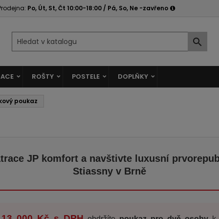
Prodejna:
Po, Út, St, Čt 10:00-18:00 / Pá, So, Ne -zavřeno

ACE
ROŠTY
POSTELE
DOPLŇKY
rkový poukaz
race JP komfort a navštivte luxusní prvorepub
Stiassny v Brně
13 000 Kč s DPH
d
obdržíte
poukaz pro dvě osoby
k 