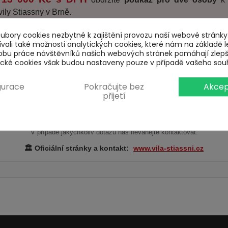
ily Stiassny v Brně.
bory cookies nezbytné k zajištění provozu naší webové stránky.
NĚNÍ POUKAZU:
ali také možnosti analytických cookies, které nám na základě l
obu práce návštěvníků našich webových stránek pomáhají zlep
 potřeba odevzdat přímo na pokladně vily.
tické cookies však budou nastaveny pouze v případě vašeho sou
ermín návštěvy
rezervovat předem telefonicky
. Internetová rezervac
gurace
Pokračujte bez
Akcep
přijetí
e
3 měsíce
od vystavení a nelze ji prodloužit.
V případě jakýchkoliv dotazů nás neváhejte kontaktovat.
🏛️ Oficiální stránky a kontakt:
www.vila-stiassni.cz