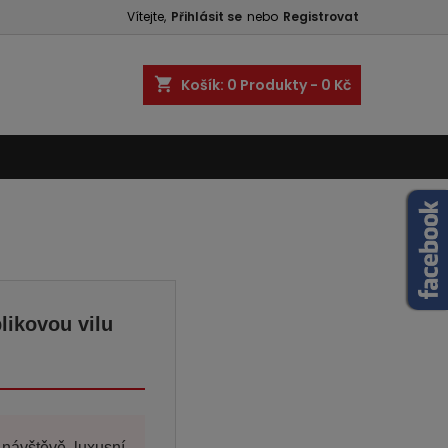
Vítejte,
Přihlásit se
nebo
Registrovat
shopping_cart
Košík:
0
Produkty - 0 Kč
likovou vilu
návštěvě luxusní