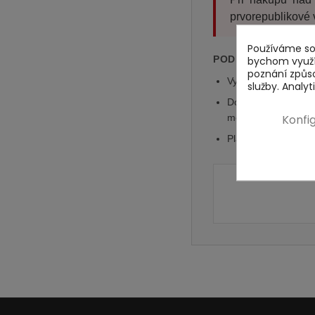
prvorepublikové v
Používáme sou
PODMÍNKY A UPLAT
bychom využív
poznání způs
Vytištěný poukaz je
služby. Analy
Doporučujeme si t
Konfi
možná.
Platnost poukazu j