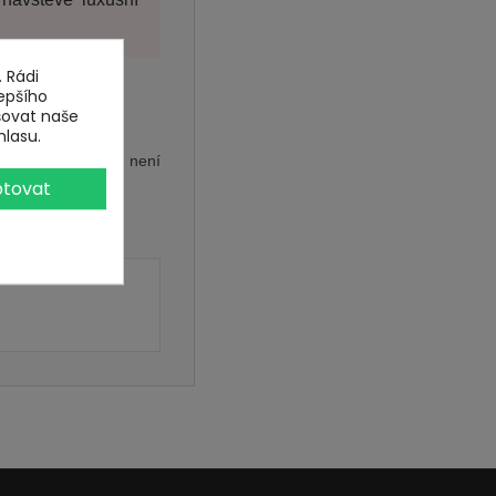
 Rádi
epšího
šovat naše
hlasu.
e s tímto poukazem není
tovat