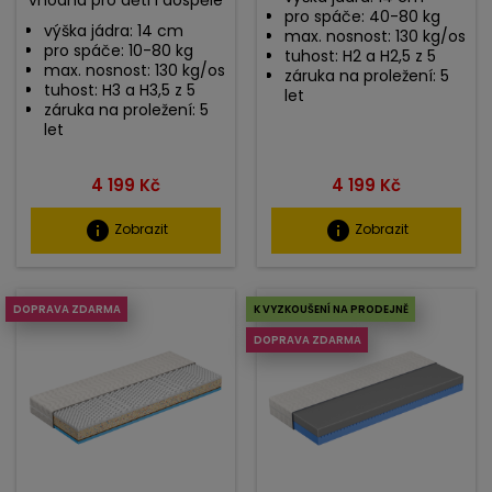
vhodná pro děti i dospělé
pro spáče: 40-80 kg
výška jádra: 14 cm
max. nosnost: 130 kg/os
pro spáče: 10-80 kg
tuhost: H2 a H2,5 z 5
max. nosnost: 130 kg/os
záruka na proležení: 5
tuhost: H3 a H3,5 z 5
let
záruka na proležení: 5
let
Cena
Cena
4 199 Kč
4 199 Kč
info
info
Zobrazit
Zobrazit
DOPRAVA ZDARMA
K VYZKOUŠENÍ NA PRODEJNĚ
DOPRAVA ZDARMA