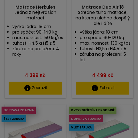
Matrace Herkules
Matrace Duo Air 18
Jedna z nejtvrdších
Středně tuhá matrace,
matrací
na kterou ulehne dospělý
ale i dítě
výška jádra: 18 cm
pro spáče: 90-140 kg
výška jádra: 18 cm
max. nosnost: 150 kg/os
pro spáče: 60-120 kg
tuhost: H4,5 a H5 z 5
max. nosnost: 130 kg/os
záruka na proležení: 4
tuhost: H3,5 a H4,5 z 5
roky
záruka na proležení: 5
let
Cena
Cena
4 399 Kč
4 499 Kč
info
info
Zobrazit
Zobrazit
DOPRAVA ZDARMA
K VYZKOUŠENÍ NA PRODEJNĚ
5 LET ZÁRUKA
DOPRAVA ZDARMA
5 LET ZÁRUKA