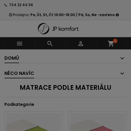
734 22 44 36
Prodejna:
Po, Út, St, Čt 10:00-18:00 / Pá, So, Ne -zavřeno
0



shopping_cart
DOMŮ
NĚCO NAVÍC
MATRACE PODLE MATERIÁLU
Podkategorie