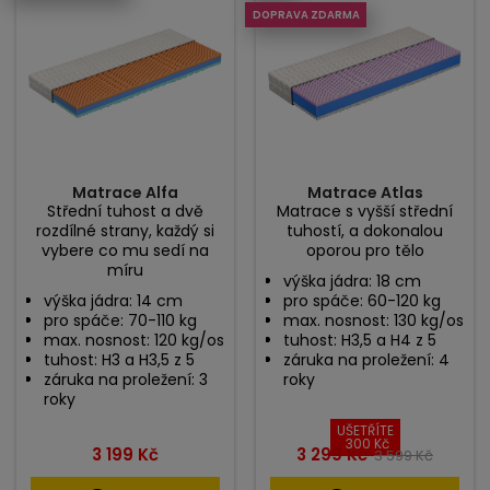
DOPRAVA ZDARMA
Matrace Alfa
Matrace Atlas
Střední tuhost a dvě
Matrace s vyšší střední
rozdílné strany, každý si
tuhostí, a dokonalou
vybere co mu sedí na
oporou pro tělo
míru
výška jádra: 18 cm
výška jádra: 14 cm
pro spáče: 60-120 kg
pro spáče: 70-110 kg
max. nosnost: 130 kg/os
max. nosnost: 120 kg/os
tuhost: H3,5 a H4 z 5
tuhost: H3 a H3,5 z 5
záruka na proležení: 4
záruka na proležení: 3
roky
roky
UŠETŘÍTE
300 Kč
Cena
Cena
Běžná
3 199 Kč
3 299 Kč
3 599 Kč
cena