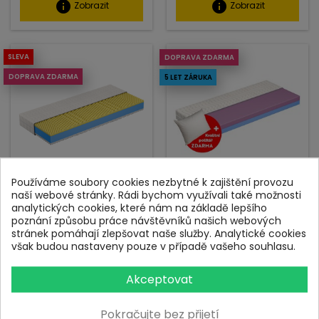
info
info
Zobrazit
Zobrazit
SLEVA
DOPRAVA ZDARMA
DOPRAVA ZDARMA
5 LET ZÁRUKA
Používáme soubory cookies nezbytné k zajištění provozu
Matrace Atlas Memory
Matrace Duo Hard 14
naší webové stránky. Rádi bychom využívali také možnosti
Matrace která se
Přizpůsobivá matrace s
analytických cookies, které nám na základě lepšího
přizpůsobí tělu, s
vysokou tuhostí, vhodná
poznání způsobu práce návštěvníků našich webových
paměťovou pěnou na
pro děti i dospělé
stránek pomáhají zlepšovat naše služby. Analytické cookies
povrchu
však budou nastaveny pouze v případě vašeho souhlasu.
výška jádra: 14 cm
výška jádra: 18 cm
pro spáče: 60-120 kg
pro spáče: 70-120 kg
max. nosnost: 130 kg/os
Akceptovat
max. nosnost: 130 kg/os
tuhost: H4 a H4,5 z 5
tuhost: H3 a H4 z 5
záruka na proležení: 5
Pokračujte bez přijetí
záruka na proležení: 4
let