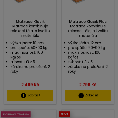
Matrace Klasik
Matrace Klasik Plus
Matrace kombinuje
Matrace kombinuje
relaxaci těla, a kvalitu
relaxaci těla, a kvalitu
materiálu
materiálu
výška jádra: 10 cm
výška jádra: 12 cm
pro spáče: 50-90 kg
pro spáče: 50-90 kg
max. nosnost: 100
max. nosnost: 100
kg/os
kg/os
tuhost: H3 z 5
tuhost: H3 z 5
záruka na proležení: 2
záruka na proležení: 2
roky
roky
Cena
Cena
2 499 Kč
2 799 Kč
info
info
Zobrazit
Zobrazit
SLEVA
DOPRAVA ZDARMA