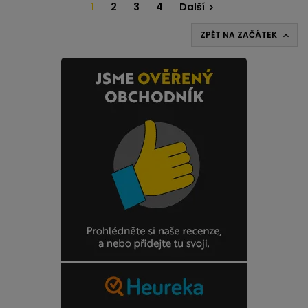
1
2
3
4
Další

ZPĚT NA ZAČÁTEK
