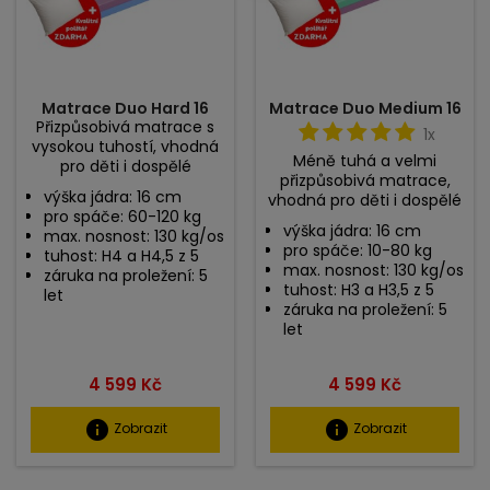
Matrace Duo Hard 16
Matrace Duo Medium 16
Přizpůsobivá matrace s
1x
vysokou tuhostí, vhodná
Méně tuhá a velmi
pro děti i dospělé
přizpůsobivá matrace,
výška jádra: 16 cm
vhodná pro děti i dospělé
pro spáče: 60-120 kg
výška jádra: 16 cm
max. nosnost: 130 kg/os
pro spáče: 10-80 kg
tuhost: H4 a H4,5 z 5
max. nosnost: 130 kg/os
záruka na proležení: 5
tuhost: H3 a H3,5 z 5
let
záruka na proležení: 5
let
Cena
Cena
4 599 Kč
4 599 Kč
info
info
Zobrazit
Zobrazit