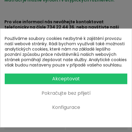
Pro více informací nás neváhejte kontaktovat
telefonicky na čísle 734 22 44 36, nebo navštivte naši
značkovou prodejnu v Brně na Lesné (
adresa prodejny
zde
), kde si tuto a mnoho dalších matrací osobně
Používáme soubory cookies nezbytné k zajištění provozu
vyzkoušíte.
naší webové stránky. Rádi bychom využívali také možnosti
analytických cookies, které nám na základě lepšího
poznání způsobu práce návštěvníků našich webových
DETAILY PRODUKTU
stránek pomáhají zlepšovat naše služby. Analytické cookies
však budou nastaveny pouze v případě vašeho souhlasu.
Akceptovat
Pokračujte bez přijetí
Parametry
Konfigurace
● Výška jádra matrace
18 cm
● Nosnost matrace
130 kg