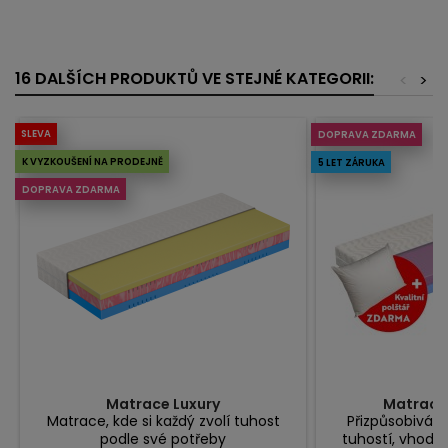
16 DALŠÍCH PRODUKTŮ VE STEJNÉ KATEGORII:
<
>
SLEVA
DOPRAVA ZDARMA
K VYZKOUŠENÍ NA PRODEJNĚ
5 LET ZÁRUKA
DOPRAVA ZDARMA
Matrace Luxury
Matrace 
Matrace, kde si každý zvolí tuhost
Přizpůsobivá 
podle své potřeby
tuhostí, vhodná