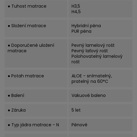
● Tuhost matrace
H3,5
H4,5
● Složení matrace
Hybridní pěna
PUR pěna
● Doporučené uložení
Pevný lamelový rošt
matrace
Pevný laťový rošt
Polohovatelný lamelový
rošt
● Potah matrace
ALOE - snímatelný,
pratelný na 60°C
● Balení
Vakuově baleno
● Záruka
5 let
● Typ jádra matrace - N
Pěnové