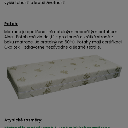
vyšší tuhostí a kratší životností.
Potah:
Matrace je opatřena snímatelným neprošitým potahem
Aloe. Potah má zip do „L“ - po dlouhé a krátké straně z
boku matrace. Je pratelný na 60°C. Potahy mají certifikaci
Öko tex - zdravotně nezávadné a šetrné textilie.
Atypické rozměry:
Matraci je možné vyrobit i v atypických rozměrech.