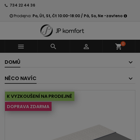
734 22 44 36
Prodejna:
Po, Út, St, Čt 10:00-18:00 / Pá, So, Ne -zavřeno
0



shopping_cart
DOMŮ
NĚCO NAVÍC
K VYZKOUŠENÍ NA PRODEJNĚ
DOPRAVA ZDARMA