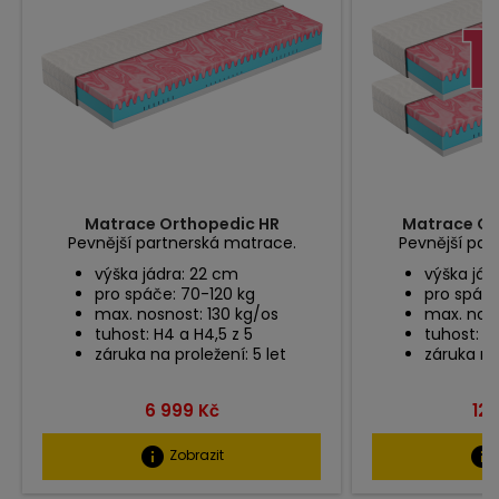
Matrace Orthopedic HR
Matrace Ort
Pevnější partnerská matrace.
Pevnější par
výška jádra: 22 cm
výška jád
pro spáče: 70-120 kg
pro spáče
max. nosnost: 130 kg/os
max. nosn
tuhost: H4 a H4,5 z 5
tuhost: H
záruka na proležení: 5 let
záruka na 
Cena
Ce
6 999 Kč
12 
info
info
Zobrazit