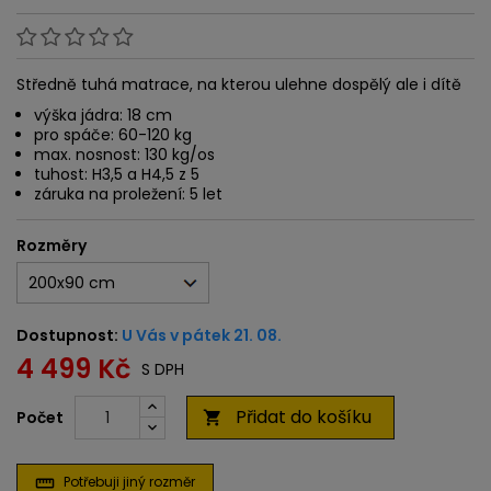
Středně tuhá matrace, na kterou ulehne dospělý ale i dítě
výška jádra: 18 cm
pro spáče: 60-120 kg
max. nosnost: 130 kg/os
tuhost: H3,5 a H4,5 z 5
záruka na proležení: 5 let
Rozměry
Dostupnost:
U Vás v pátek 21. 08.
4 499 Kč
S DPH
Přidat do košíku
Počet

Potřebuji jiný rozměr
straighten