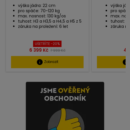
výška jádra: 22 cm
výška jád
pro spáče: 70-120 kg
pro spáče
max. nosnost: 130 kg/os
max. nosn
tuhost: H3 a H3,5 a H4,5 a H5 z 5
tuhost: H
záruka na proležení: 6 let
záruka na 
UŠETŘÍTE -20%
Cena
Běžná
Ce
6 399 Kč
4 
7 999 Kč
cena
info
info
Zobrazit