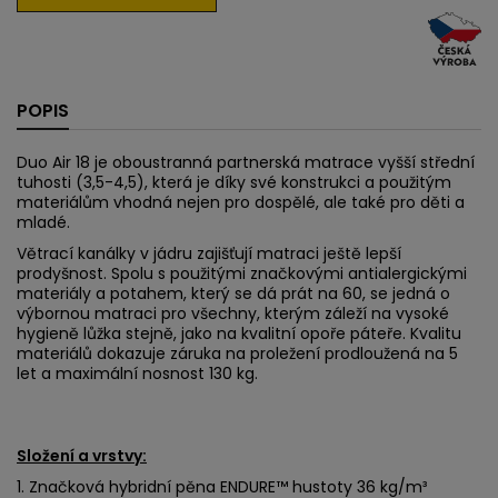
POPIS
Duo Air 18 je oboustranná partnerská matrace vyšší střední
tuhosti (3,5-4,5), která je díky své konstrukci a použitým
materiálům vhodná nejen pro dospělé, ale také pro děti a
mladé.
Větrací kanálky v jádru zajišťují matraci ještě lepší
prodyšnost. Spolu s použitými značkovými antialergickými
materiály a potahem, který se dá prát na 60, se jedná o
výbornou matraci pro všechny, kterým záleží na vysoké
hygieně lůžka stejně, jako na kvalitní opoře páteře. Kvalitu
materiálů dokazuje záruka na proležení prodloužená na 5
let a maximální nosnost 130 kg.
Složení a vrstvy:
1. Značková hybridní pěna ENDURE™ hustoty 36 kg/m³