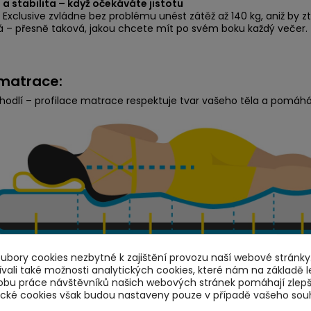
a stabilita – když očekáváte jistotu
Exclusive zvládne bez problému unést zátěž až 140 kg, aniž by ztr
 – přesně taková, jakou chcete mít po svém boku každý večer.
matrace:
hodlí – profilace matrace respektuje tvar vašeho těla a pomáhá
bory cookies nezbytné k zajištění provozu naší webové stránky.
ali také možnosti analytických cookies, které nám na základě l
obu práce návštěvníků našich webových stránek pomáhají zlep
tické cookies však budou nastaveny pouze v případě vašeho sou