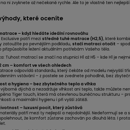
na ni zvyknete až nečekaně rychle. Ale to je vlastně ten nejlepší d
 výhody, které oceníte
matrace – když hledáte ideální rovnováhu
Exclusive patří mezi
středně tuhé matrace (H2,5)
, které kombi
y zatoužíte po pevnějším podkladu,
stačí matraci otočit
– spod
o přizpůsobíte ležení aktuálním potřebám Vašeho těla.
: Tuhost matrací se značí na stupnici H1 až H5 – kde H1 je nejmě
2 cm – komfort ve všech ohledech
trace odpovídá standardu, který čekáte od modelu nejvyšší třídy.
odenním vstávání – z postele se zvednete pohodlně, bez zbyte
ost a hygiena – bez zbytečného tepla a vlhka
výborně dýchá a nezadržuje vlhkost ani teplo, takže můžete ne
pěna Tiger touch, která má otevřenou buněčnou strukturu – právě
kosti a maximální hygienu i při vyšší zátěži.
ivotnost – luxusní pocit, který zůstává
ateriály patří mezi ty nejlepší a nejodolnější. Nedeformují se a s
polehnout, že komfort zůstane zachován po dlouhá léta. I pro
let.