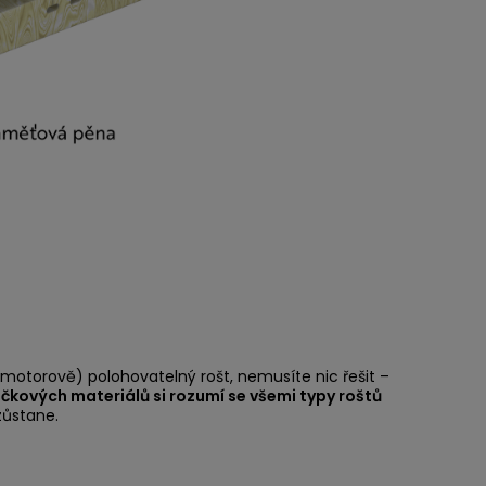
(motorově) polohovatelný rošt, nemusíte nic řešit –
pičkových materiálů si rozumí se všemi typy roštů
zůstane.