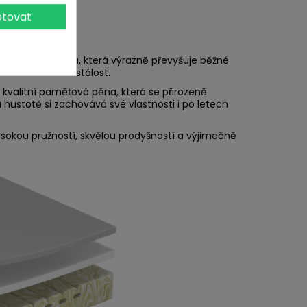
tovat
í paměťová pěna, která výrazně převyšuje běžné
 a dlouhodobou stálost.
kvalitní paměťová pěna, která se přirozeně
a hustotě si zachovává své vlastnosti i po letech
ysokou pružností, skvělou prodyšností a výjimečně