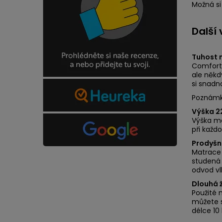
Možná si 
Další
Tuhost 
Comfort 
ale někd
si snadn
Poznámka
Výška 2
Výška ma
při každ
Prodyšn
Matrace 
studená 
odvod vlh
Dlouhá ž
Použité m
můžete s
délce 10 