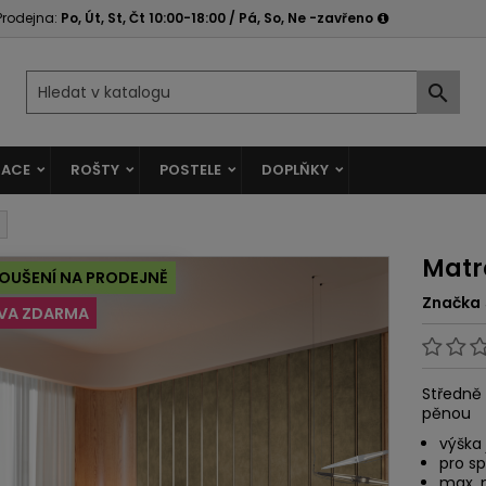
Prodejna:
Po, Út, St, Čt 10:00-18:00 / Pá, So, Ne -zavřeno

ACE
ROŠTY
POSTELE
DOPLŇKY
Matr
OUŠENÍ NA PRODEJNĚ
Značka
VA ZDARMA
Středně
pěnou
výška 
pro s
max. 