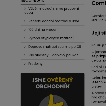
NĚCO NAVÍC
Comfo
Výběr matrací mimo pracovní
dobu
Comfort 
klid. Ví
Večerní dodání matrací v Brně
100 dní na vrácení
Její s
Výroba atypických matrací
Použili 
Doprava matrací zdarma po ČR
O jemnos
Vila Stiassny - dárkový poukaz
se přizp
celou noc
Prodejny
Pod ní j
rovnomě
Celou ko
letech 
vrstev.
A právě v
má chova
rovnováh