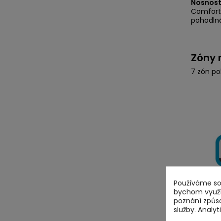
Nosnost 
Comfort 
pohodlná
Zóny 
7 zón po
Používáme sou
bychom využív
poznání způs
služby. Analy