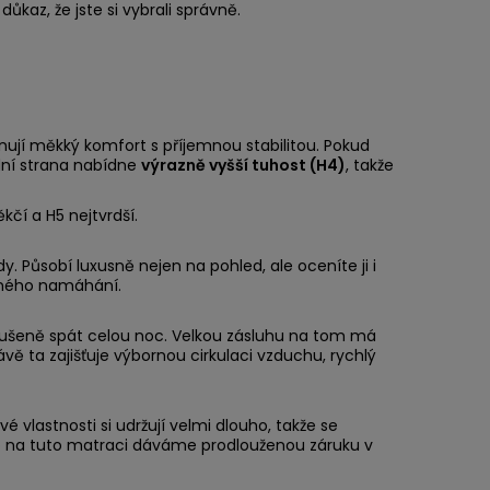
ůkaz, že jste si vybrali správně.
nují měkký komfort s příjemnou stabilitou. Pokud
ní strana nabídne
výrazně vyšší tuhost (H4)
, takže
kčí a H5 nejtvrdší.
 Působí luxusně nejen na pohled, ale oceníte ji i
čného namáhání.
rušeně spát celou noc. Velkou zásluhu na tom má
 ta zajišťuje výbornou cirkulaci vzduchu, rychlý
vé vlastnosti si udržují velmi dlouho, takže se
to na tuto matraci dáváme prodlouženou záruku v