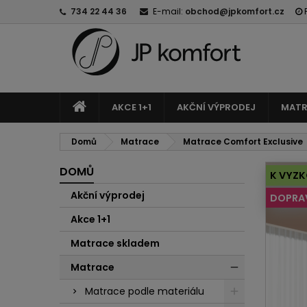
734 22 44 36
E-mail:
obchod@jpkomfort.cz
AKCE 1+1
AKČNÍ VÝPRODEJ
MATR
Domů
Matrace
Matrace Comfort Exclusive
DOMŮ
K VYZK
Akční výprodej
DOPRA
Akce 1+1
Matrace skladem
Matrace
Matrace podle materiálu