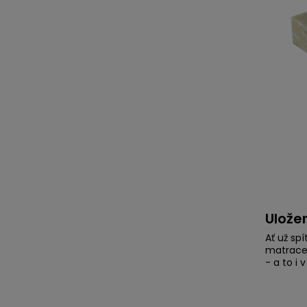
Ulože
Ať už sp
matrace 
- a to i