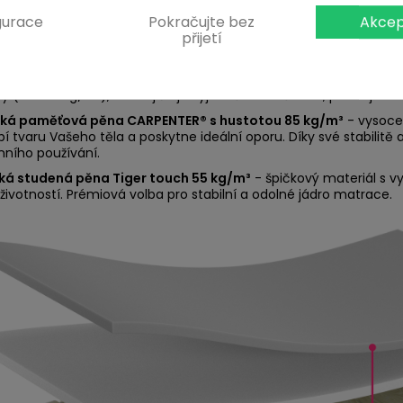
gurace
Pokračujte bez
Akcep
přijetí
í a vrstvy:
ká paměťová pěna SITAB® s hustotou 80 kg/m³
- vysoce kvalitn
y (40–50 kg/m³), což zajišťuje výjimečnou měkkost, poddajnost
ická paměťová pěna CARPENTER® s hustotou 85 kg/m³
- vysoce 
bí tvaru Vašeho těla a poskytne ideální oporu. Díky své stabilitě 
ního používání.
ská studená pěna Tiger touch 55 kg/m³
- špičkový materiál s v
životností. Prémiová volba pro stabilní a odolné jádro matrace.