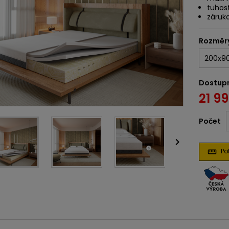
tuhost
záruka
Rozměr
Dostup
21 9
Počet

Pot
straighten