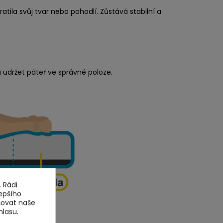
atila svůj tvar nebo pohodlí. Zůstává stabilní a
 udržet páteř ve správné poloze.
 Rádi
epšího
šovat naše
hlasu.