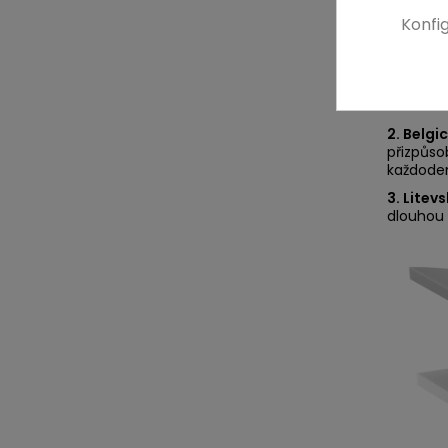
Konfi
Složen
1. Itals
standard
2. Belg
přizpůso
každoden
3. Litev
dlouhou 