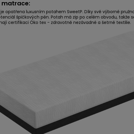
 matrace:
je opatřena luxusním potahem SweetP. Díky své výborné pružno
otenciál špičkových pěn. Potah má zip po celém obvodu, takže se 
ají certifikaci Öko tex - zdravotně nezávadné a šetrné textilie.