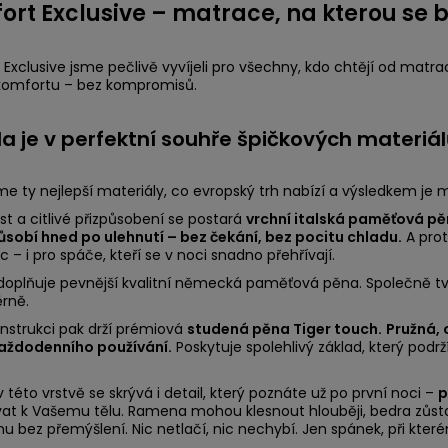
rt Exclusive – matrace, na kterou se b
Exclusive jsme pečlivě vyvíjeli pro všechny, kdo chtějí od matrace
c komfortu – bez kompromisů.
íla je v perfektní souhře špičkových materiá
jsme ty nejlepší materiály, co evropský trh nabízí a výsledkem je
t a citlivé přizpůsobení se postará
vrchní italská paměťová p
ůsobí hned po ulehnutí – bez čekání, bez pocitu chladu.
A prot
 – i pro spáče, kteří se v noci snadno přehřívají.
i doplňuje pevnější kvalitní německá paměťová pěna. Společně tv
rně.
nstrukci pak drží prémiová
studená pěna Tiger touch.
Pružná, 
každodenního používání.
Poskytuje spolehlivý základ, který podrží
 této vrstvě se skrývá i detail, který poznáte už po první noci –
p
t k Vašemu tělu. Ramena mohou klesnout hlouběji, bedra zůsta
u bez přemýšlení. Nic netlačí, nic nechybí. Jen spánek, při kter