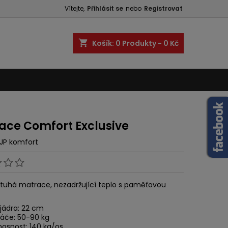
Vítejte,
Přihlásit se
nebo
Registrovat
shopping_cart
Košík:
0
Produkty - 0 Kč
ace Comfort Exclusive
JP komfort
 tuhá matrace, nezadržující teplo s paměťovou
jádra: 22 cm
páče: 50-90 kg
nosnost: 140 kg/os