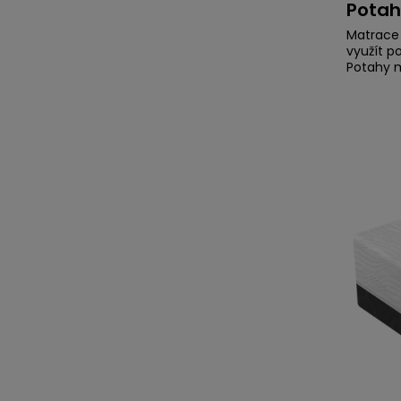
Potah
Matrace 
využít p
Potahy m