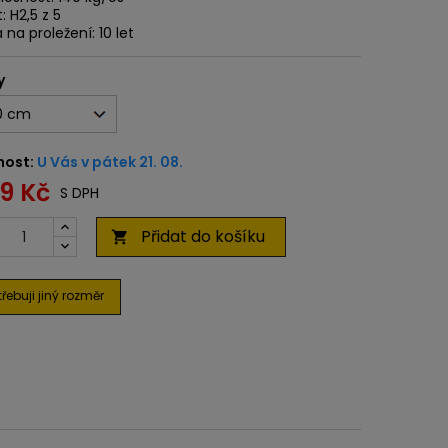
: H2,5 z 5
 na proležení: 10 let
y
nost:
U Vás v pátek 21. 08.
99 Kč
S DPH
Přidat do košíku

řebuji jiný rozměr