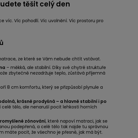
udete těšit celý den
 víc. Víc pohodlí. Víc uvolnění. Víc prostoru pro
lů
 matrace, ze které se Vám nebude chtít vstávat.
ěna
– měkká, ale stabilní. Díky své chytré struktuře
ože zbytečně nezadržuje teplo, zůstává příjemná
oří 8 cm komfortu, který se přizpůsobí plynule a
odolná, krásně prodyšná – a hlavně stabilní i po
 celé tělo, ale nenaruší pocit lehkosti horních
romyšlené zónování
, které napoví matraci, jak se
nou podepřená, a celé tělo tak najde tu správnou
ém máte pocit, že všechno je přesně, jak má být.