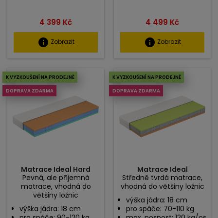
Cena
Cena
4 399 Kč
4 499 Kč
info
info
Zobrazit
Zobrazit
K VYZKOUŠENÍ NA PRODEJNĚ
K VYZKOUŠENÍ NA PRODEJNĚ
DOPRAVA ZDARMA
DOPRAVA ZDARMA
Matrace Ideal Hard
Matrace Ideal
Pevná, ale příjemná
Středně tvrdá matrace,
matrace, vhodná do
vhodná do většiny ložnic
většiny ložnic
výška jádra: 18 cm
výška jádra: 18 cm
pro spáče: 70-110 kg
pro spáče: 90-120 kg
max. nosnost: 120 kg/os