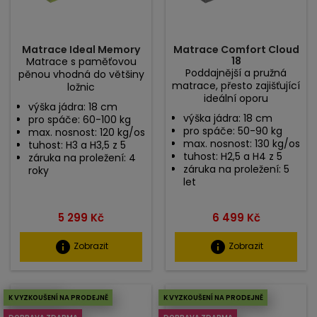
Matrace Ideal Memory
Matrace Comfort Cloud
18
Matrace s paměťovou
Poddajnější a pružná
pěnou vhodná do většiny
matrace, přesto zajišťující
ložnic
ideální oporu
výška jádra: 18 cm
výška jádra: 18 cm
pro spáče: 60-100 kg
pro spáče: 50-90 kg
max. nosnost: 120 kg/os
max. nosnost: 130 kg/os
tuhost: H3 a H3,5 z 5
tuhost: H2,5 a H4 z 5
záruka na proležení: 4
záruka na proležení: 5
roky
let
Cena
Cena
5 299 Kč
6 499 Kč
info
info
Zobrazit
Zobrazit
Vyprodáno
K VYZKOUŠENÍ NA PRODEJNĚ
K VYZKOUŠENÍ NA PRODEJNĚ