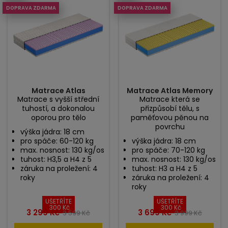
DOPRAVA ZDARMA
DOPRAVA ZDARMA
Matrace Atlas
Matrace Atlas Memory
Matrace s vyšší střední
Matrace která se
tuhostí, a dokonalou
přizpůsobí tělu, s
oporou pro tělo
paměťovou pěnou na
povrchu
výška jádra: 18 cm
pro spáče: 60-120 kg
výška jádra: 18 cm
max. nosnost: 130 kg/os
pro spáče: 70-120 kg
tuhost: H3,5 a H4 z 5
max. nosnost: 130 kg/os
záruka na proležení: 4
tuhost: H3 a H4 z 5
roky
záruka na proležení: 4
roky
UŠETŘÍTE
UŠETŘÍTE
300 Kč
300 Kč
Cena
Běžná
Cena
Běžná
3 299 Kč
3 699 Kč
3 599 Kč
3 999 Kč
cena
cena