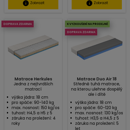
info
info
Zobrazit
Zobrazit
DOPRAVA ZDARMA
K VYZKOUŠENÍ NA PRODEJNĚ
DOPRAVA ZDARMA
Matrace Herkules
Matrace Duo Air 18
Jedna z nejtvrdších
Středně tuhá matrace,
matrací
na kterou ulehne dospělý
ale i dítě
výška jádra: 18 cm
pro spáče: 90-140 kg
výška jádra: 18 cm
max. nosnost: 150 kg/os
pro spáče: 60-120 kg
tuhost: H4,5 a H5 z 5
max. nosnost: 130 kg/os
záruka na proležení: 4
tuhost: H3,5 a H4,5 z 5
roky
záruka na proležení: 5
let