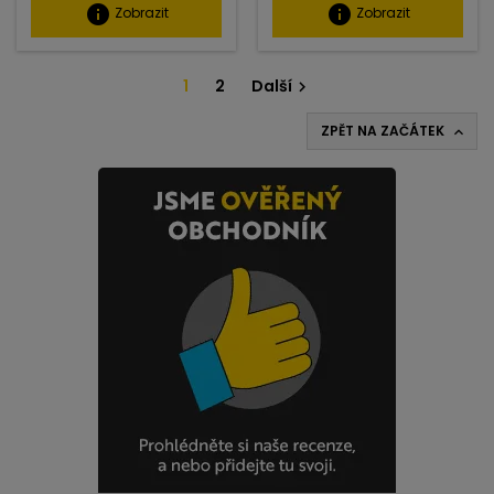
info
info
Zobrazit
Zobrazit
1
2
Další

ZPĚT NA ZAČÁTEK
