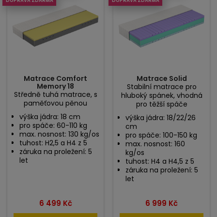
DOPRAVA ZDARMA
DOPRAVA ZDARMA
Matrace Comfort
Matrace Solid
Memory 18
Stabilní matrace pro
Středně tuhá matrace, s
hluboký spánek, vhodná
paměťovou pěnou
pro těžší spáče
výška jádra: 18 cm
výška jádra: 18/22/26
pro spáče: 60-110 kg
cm
max. nosnost: 130 kg/os
pro spáče: 100-150 kg
tuhost: H2,5 a H4 z 5
max. nosnost: 160
záruka na proležení: 5
kg/os
let
tuhost: H4 a H4,5 z 5
záruka na proležení: 5
let
Cena
Cena
6 499 Kč
6 999 Kč