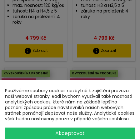
max. nosnost: 120 kg/os
tuhost: H3 a H3,5 z 5
tuhost: H4 a H4,5 z 5
záruka na proležení: 4
záruka na proležení: 4
roky
roky
Cena
Cena
4 799 Kč
4 799 Kč
info
info
Zobrazit
Zobrazit
K VYZKOUŠENÍ NA PRODEJNĚ
K VYZKOUŠENÍ NA PRODEJNĚ
DOPRAVA ZDARMA
DOPRAVA ZDARMA
Používáme soubory cookies nezbytné k zajištění provozu
naší webové stránky. Rádi bychom využívali také možnosti
analytických cookies, které nám na základě lepšího
poznání způsobu práce návštěvníků našich webových
stránek pomáhají zlepšovat naše služby. Analytické cookies
však budou nastaveny pouze v případě vašeho souhlasu.
Matrace Ideal Soft
Matrace Ideal Memory
Akceptovat
Hard
Matrace nižší střední