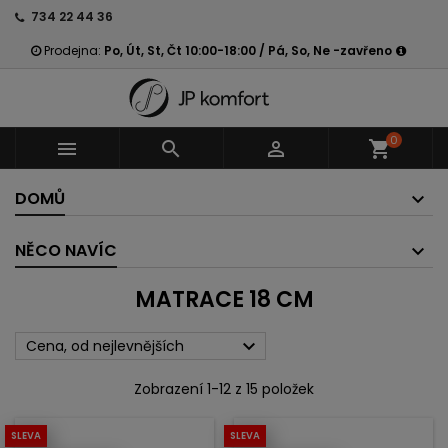
734 22 44 36
Prodejna:
Po, Út, St, Čt 10:00-18:00 / Pá, So, Ne -zavřeno
0



shopping_cart
DOMŮ
NĚCO NAVÍC
MATRACE 18 CM

Cena, od nejlevnějších
Zobrazení 1-12 z 15 položek
SLEVA
SLEVA