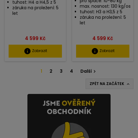
pro spáče: 10-80 kg
tuhost: H4 a H4,5 z 5
max. nosnost: 130 kg/os
záruka na proležení: 5
tuhost: H3 a H3,5 z 5
let
záruka na proležení: 5
let
Cena
Cena
4 599 Kč
4 599 Kč
info
info
Zobrazit
Zobrazit
1
2
3
4
Další

ZPĚT NA ZAČÁTEK
