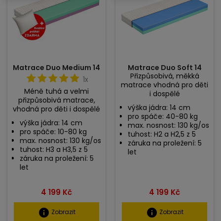
Matrace Duo Medium 14
Matrace Duo Soft 14
Přizpůsobivá, měkká
1x
matrace vhodná pro děti
Méně tuhá a velmi
i dospělé
přizpůsobivá matrace,
výška jádra: 14 cm
vhodná pro děti i dospělé
pro spáče: 40-80 kg
výška jádra: 14 cm
max. nosnost: 130 kg/os
pro spáče: 10-80 kg
tuhost: H2 a H2,5 z 5
max. nosnost: 130 kg/os
záruka na proležení: 5
tuhost: H3 a H3,5 z 5
let
záruka na proležení: 5
let
Cena
Cena
4 199 Kč
4 199 Kč
info
info
Zobrazit
Zobrazit