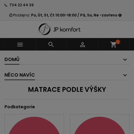
734 22 44 36
Prodejna:
Po, Út, St, Čt 10:00-18:00 / Pá, So, Ne -zavřeno
0



shopping_cart
DOMŮ
NĚCO NAVÍC
MATRACE PODLE VÝŠKY
Podkategorie