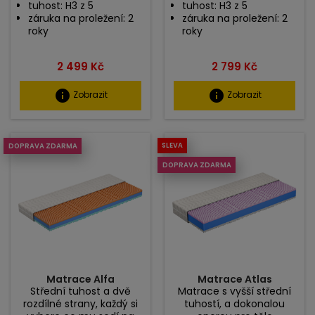
tuhost: H3 z 5
tuhost: H3 z 5
záruka na proležení: 2
záruka na proležení: 2
roky
roky
Cena
Cena
2 499 Kč
2 799 Kč
info
info
Zobrazit
Zobrazit
SLEVA
DOPRAVA ZDARMA
DOPRAVA ZDARMA
Matrace Alfa
Matrace Atlas
Střední tuhost a dvě
Matrace s vyšší střední
rozdílné strany, každý si
tuhostí, a dokonalou