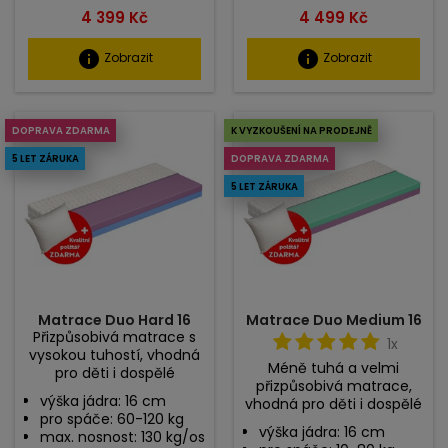
Cena
Cena
4 399 Kč
4 499 Kč
info
info
Zobrazit
Zobrazit
DOPRAVA ZDARMA
K VYZKOUŠENÍ NA PRODEJNĚ
5 LET ZÁRUKA
DOPRAVA ZDARMA
5 LET ZÁRUKA
Matrace Duo Hard 16
Matrace Duo Medium 16
Přizpůsobivá matrace s
1x
vysokou tuhostí, vhodná
Méně tuhá a velmi
pro děti i dospělé
přizpůsobivá matrace,
výška jádra: 16 cm
vhodná pro děti i dospělé
pro spáče: 60-120 kg
výška jádra: 16 cm
max. nosnost: 130 kg/os