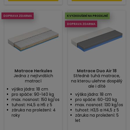
DOPRAVA ZDARMA
K VYZKOUŠENÍ NA PRODEJNĚ
DOPRAVA ZDARMA
Matrace Herkules
Matrace Duo Air 18
Jedna z nejtvrdších
Středně tuhá matrace,
matrací
na kterou ulehne dospělý
ale i dítě
výška jádra: 18 cm
pro spáče: 90-140 kg
výška jádra: 18 cm
max. nosnost: 150 kg/os
pro spáče: 60-120 kg
tuhost: H4,5 a H5 z 5
max. nosnost: 130 kg/os
záruka na proležení: 4
tuhost: H3,5 a H4,5 z 5
roky
záruka na proležení: 5
let