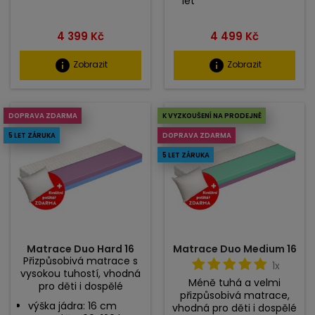
let
Cena
Cena
4 399 Kč
4 499 Kč
info
info
Zobrazit
Zobrazit
DOPRAVA ZDARMA
K VYZKOUŠENÍ NA PRODEJNĚ
5 LET ZÁRUKA
DOPRAVA ZDARMA
5 LET ZÁRUKA
Matrace Duo Hard 16
Matrace Duo Medium 16
Přizpůsobivá matrace s
1x
vysokou tuhostí, vhodná
Méně tuhá a velmi
pro děti i dospělé
přizpůsobivá matrace,
výška jádra: 16 cm
vhodná pro děti i dospělé