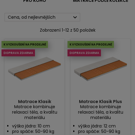
PRO KOHO
MATRACE PODLE KOLEKCE

Cena, od nejlevnějších
Zobrazení 1-12 z 50 položek
K VYZKOUŠENÍ NA PRODEJNĚ
K VYZKOUŠENÍ NA PRODEJNĚ
DOPRAVA ZDARMA
DOPRAVA ZDARMA
Matrace Klasik
Matrace Klasik Plus
Matrace kombinuje
Matrace kombinuje
relaxaci těla, a kvalitu
relaxaci těla, a kvalitu
materiálu
materiálu
výška jádra: 10 cm
výška jádra: 12 cm
pro spáče: 50-90 kg
pro spáče: 50-90 kg