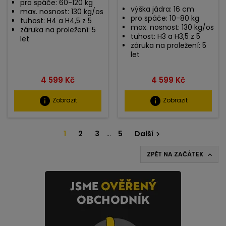
pro spáče: 60-120 kg
výška jádra: 16 cm
max. nosnost: 130 kg/os
pro spáče: 10-80 kg
tuhost: H4 a H4,5 z 5
max. nosnost: 130 kg/os
záruka na proležení: 5
tuhost: H3 a H3,5 z 5
let
záruka na proležení: 5
let
Cena
Cena
4 599 Kč
4 599 Kč
info
info
Zobrazit
Zobrazit
1
2
3
…
5
Další

ZPĚT NA ZAČÁTEK
