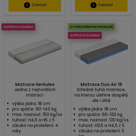
info
info
Zobrazit
Zobrazit
DOPRAVA ZDARMA
K VYZKOUŠENÍ NA PRODEJNĚ
DOPRAVA ZDARMA
Matrace Herkules
Matrace Duo Air 18
Jedna z nejtvrdších
Středně tuhá matrace,
matrací
na kterou ulehne dospělý
ale i dítě
výška jádra: 18 cm
pro spáče: 90-140 kg
výška jádra: 18 cm
max. nosnost: 150 kg/os
pro spáče: 60-120 kg
tuhost: H4,5 a H5 z 5
max. nosnost: 130 kg/os
záruka na proležení: 4
tuhost: H3,5 a H4,5 z 5
roky
záruka na proležení: 5