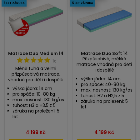
5 LET ZÁRUKA
5 LET ZÁRUKA
Matrace Duo Medium 14
Matrace Duo Soft 14
Přizpůsobivá, měkká
1x
matrace vhodná pro děti
Méně tuhá a velmi
i dospělé
přizpůsobivá matrace,
výška jádra: 14 cm
vhodná pro děti i dospělé
pro spáče: 40-80 kg
výška jádra: 14 cm
max. nosnost: 130 kg/os
pro spáče: 10-80 kg
tuhost: H2 a H2,5 z 5
max. nosnost: 130 kg/os
záruka na proležení: 5
tuhost: H3 a H3,5 z 5
let
záruka na proležení: 5
let
Cena
Cena
4 199 Kč
4 199 Kč