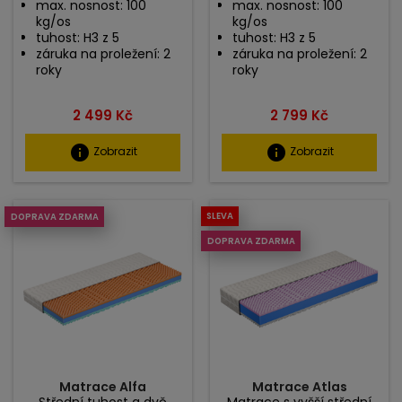
max. nosnost: 100
max. nosnost: 100
kg/os
kg/os
tuhost: H3 z 5
tuhost: H3 z 5
záruka na proležení: 2
záruka na proležení: 2
roky
roky
Cena
Cena
2 499 Kč
2 799 Kč
info
info
Zobrazit
Zobrazit
SLEVA
DOPRAVA ZDARMA
DOPRAVA ZDARMA
Matrace Alfa
Matrace Atlas