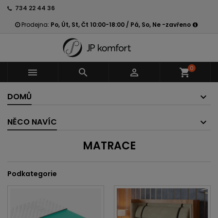
734 22 44 36
Prodejna:
Po, Út, St, Čt 10:00-18:00 / Pá, So, Ne -zavřeno
0



shopping_cart
DOMŮ
NĚCO NAVÍC
MATRACE
Podkategorie