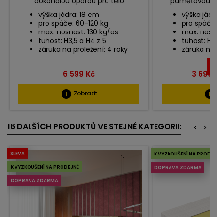
dokonalou oporou pro tělo
paměťovou p
výška jádra: 18 cm
výška jádr
pro spáče: 60-120 kg
pro spáče:
max. nosnost: 130 kg/os
max. nosno
tuhost: H3,5 a H4 z 5
tuhost: H3
záruka na proležení: 4 roky
záruka na 
UŠ
Cena
Cena
6 599 Kč
3 699 
info
info
Zobrazit
16 DALŠÍCH PRODUKTŮ VE STEJNÉ KATEGORII:
<
>
SLEVA
K VYZKOUŠENÍ NA PRODEJ
K VYZKOUŠENÍ NA PRODEJNĚ
DOPRAVA ZDARMA
DOPRAVA ZDARMA