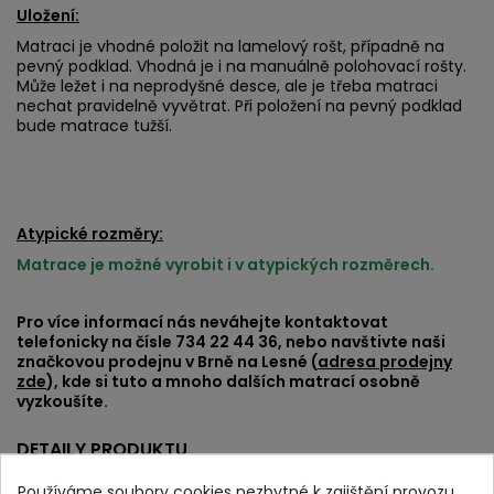
Uložení:
Matraci je vhodné položit na lamelový rošt, případně na
pevný podklad. Vhodná je i na manuálně polohovací rošty.
Může ležet i na neprodyšné desce, ale je třeba matraci
nechat pravidelně vyvětrat. Při položení na pevný podklad
bude matrace tužší.
Atypické rozměry:
Matrace je možné vyrobit i v atypických rozměrech.
Pro více informací nás neváhejte kontaktovat
telefonicky na čísle 734 22 44 36, nebo navštivte naši
značkovou prodejnu v Brně na Lesné (
adresa prodejny
zde
), kde si tuto a mnoho dalších matrací osobně
vyzkoušíte.
DETAILY PRODUKTU
Používáme soubory cookies nezbytné k zajištění provozu