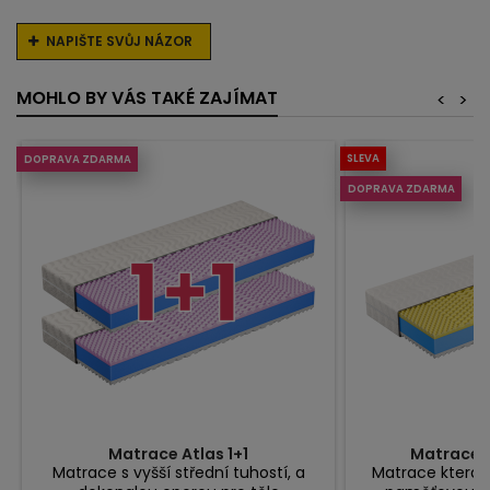
NAPIŠTE SVŮJ NÁZOR
MOHLO BY VÁS TAKÉ ZAJÍMAT
<
>
SLEVA
DOPRAVA ZDARMA
DOPRAVA ZDARMA
Matrace Atlas 1+1
Matrace 
Matrace s vyšší střední tuhostí, a
Matrace která s