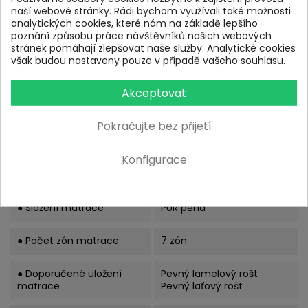
naší webové stránky. Rádi bychom využívali také možnosti
analytických cookies, které nám na základě lepšího
poznání způsobu práce návštěvníků našich webových
stránek pomáhají zlepšovat naše služby. Analytické cookies
však budou nastaveny pouze v případě vašeho souhlasu.
Parametry
Akceptovat
● Výška jádra matrace
18 cm
Pokračujte bez přijetí
● Nosnost matrace
130 kg
Konfigurace
● Tuhost matrace
H3,5
H4
● Složení matrace
PUR pěna
● Počet zón matrace
7 zón
● Doporučené uložení
Pevný lamelový rošt
matrace
Pevný laťový rošt