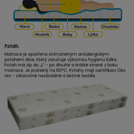
Potah:
Matrace je opatřena snímatelným antialergickým
potahem Aloe, který zaručuje výbornou hygienu lůžka.
Potah má zip do „L“ - po dlouhé a krátké straně z boku
matrace. Je pratelný na 60°C. Potahy mají certifikaci Öko
tex - zdravotně nezávadné a šetrné textilie.