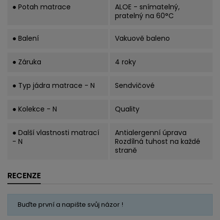
● Potah matrace
ALOE - snímatelný,
pratelný na 60°C
● Balení
Vakuově baleno
● Záruka
4 roky
● Typ jádra matrace - N
Sendvičové
● Kolekce - N
Quality
● Další vlastnosti matrací
Antialergenní úprava
- N
Rozdílná tuhost na každé
straně
RECENZE
Buďte první a napište svůj názor !