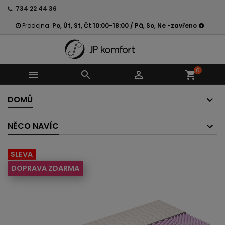
734 22 44 36
Prodejna:
Po, Út, St, Čt 10:00-18:00 / Pá, So, Ne -zavřeno
0



shopping_cart
DOMŮ
NĚCO NAVÍC
SLEVA
DOPRAVA ZDARMA