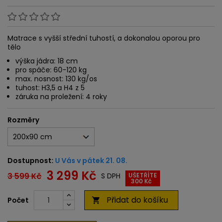
Matrace s vyšší střední tuhostí, a dokonalou oporou pro
tělo
výška jádra: 18 cm
pro spáče: 60-120 kg
max. nosnost: 130 kg/os
tuhost: H3,5 a H4 z 5
záruka na proležení: 4 roky
Rozměry
Dostupnost:
U Vás v pátek 21. 08.
3 299 Kč
3 599 Kč
S DPH
UŠETŘÍTE
300 Kč
Přidat do košíku
Počet
