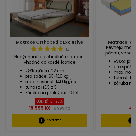
Matrace Orthopedic Exclusive
Matrace Ide
Pevnější mat
1x
pěnou, vhodná
Nadýchaná a pohodlná matrace,
výška jádr
vhodná do každé ložnice
pro spáče:
výška jádra: 22 cm
max. nosno
pro spáče: 65-120 kg
tuhost: H3,
max. nosnost: 140 kg/os
záruka na 
tuhost: H3,5 z 5
záruka na proležení: 10 let
UŠETŘÍTE -20%
Cena
Běžná
Ce
15 999 Kč
4 
19 999 Kč
cena
info
info
Zobrazit