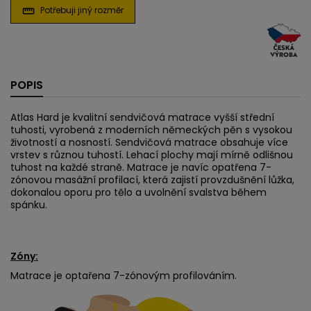
Potřebuji jiný rozměr
straighten
POPIS
Atlas Hard je kvalitní sendvičová matrace vyšší střední
tuhosti, vyrobená z moderních německých pěn s vysokou
životností a nosností. Sendvičová matrace obsahuje více
vrstev s různou tuhostí. Lehací plochy mají mírně odlišnou
tuhost na každé straně. Matrace je navíc opatřena 7-
zónovou masážní profilací, která zajistí provzdušnění lůžka,
dokonalou oporu pro tělo a uvolnění svalstva během
spánku.
Zóny:
Matrace je optařena 7-zónovým profilováním.