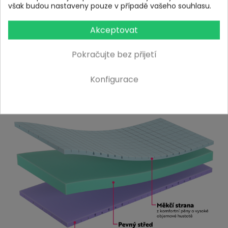
Střední vrstva z vysoce kvalitní studené pěny poskytuje
však budou nastaveny pouze v případě vašeho souhlasu.
stabilitu, dlouhou životnost a výbornou oporu i při vyšším
zatížení.
Akceptovat
3. Komfortní pěna - tužší strana (hustota 35
Pokračujte bez přijetí
kg/m³, fialová)
Spodní vrstva má stejně promyšlenou profilaci, jen je o
Konfigurace
něco tužší. Stačí matraci otočit – a rázem máte tvrdší
ležení, kdykoli potřebujete.