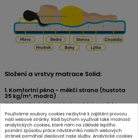
Složení a vrstvy matrace Solid:
1. Komfortní pěna - měkčí strana (hustota
35 kg/m³, modrá)
Vrchní značková pěna je krásně prodyšná a pružná s
promyšlenou profilací pro lepší proudění vzduchu a ještě
Používáme soubory cookies nezbytné k zajištění provozu
větší kontakt s tělem.
naší webové stránky. Rádi bychom využívali také možnosti
analytických cookies, které nám na základě lepšího
poznání způsobu práce návštěvníků našich webových
2. HR pěna (hustota 42 kg/m³, zelená)
stránek pomáhají zlepšovat naše služby. Analytické cookies