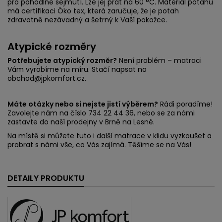
pro pohodlné sejmutí. Lze jej prát na 60 °C. Materiál potahu
má certifikaci Öko tex, která zaručuje, že je potah
zdravotně nezávadný a šetrný k Vaší pokožce.
Atypické rozměry
Potřebujete atypický rozměr?
Není problém – matraci
Vám vyrobíme na míru. Stačí napsat na
obchod@jpkomfort.cz.
Máte otázky nebo si nejste jistí výběrem?
Rádi poradíme!
Zavolejte nám na číslo 734 22 44 36, nebo se za námi
zastavte do naší prodejny v Brně na Lesné.
Na místě si můžete tuto i další matrace v klidu vyzkoušet a
probrat s námi vše, co Vás zajímá. Těšíme se na Vás!
DETAILY PRODUKTU