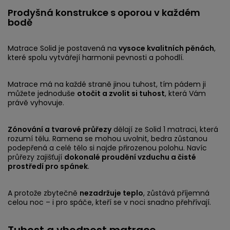
Prodyšná konstrukce s oporou v každém
bodě
Matrace Solid je postavená na
vysoce kvalitních pěnách
,
které spolu vytvářejí harmonii pevnosti a pohodlí.
Matrace má na každé straně jinou tuhost, tím pádem ji
můžete jednoduše
otočit a zvolit si tuhost
, která Vám
právě vyhovuje.
Zónování a tvarové průřezy
dělají ze Solid 1 matraci, která
rozumí tělu. Ramena se mohou uvolnit, bedra zůstanou
podepřená a celé tělo si najde přirozenou polohu. Navíc
průřezy zajišťují
dokonalé proudění vzduchu a čisté
prostředí pro spánek
.
A protože zbytečně
nezadržuje teplo
, zůstává příjemná
celou noc – i pro spáče, kteří se v noci snadno přehřívají.