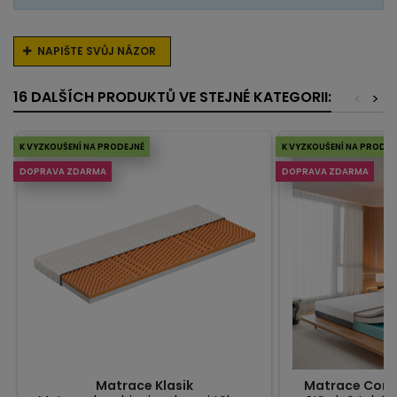
NAPIŠTE SVŮJ NÁZOR
16 DALŠÍCH PRODUKTŮ VE STEJNÉ KATEGORII:
<
>
K VYZKOUŠENÍ NA PRODEJNĚ
K VYZKOUŠENÍ NA PRODEJ
DOPRAVA ZDARMA
DOPRAVA ZDARMA
Matrace Klasik
Matrace Comfo