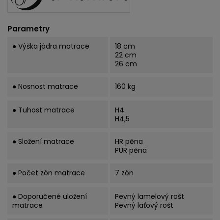
Parametry
● Výška jádra matrace
18 cm
22 cm
26 cm
● Nosnost matrace
160 kg
● Tuhost matrace
H4
H4,5
● Složení matrace
HR pěna
PUR pěna
● Počet zón matrace
7 zón
● Doporučené uložení
Pevný lamelový rošt
matrace
Pevný laťový rošt