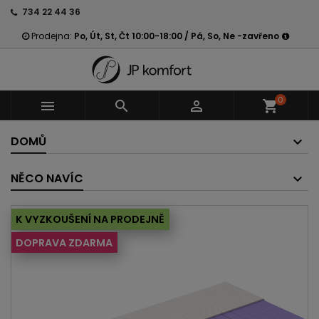
734 22 44 36
Prodejna:
Po, Út, St, Čt 10:00-18:00 / Pá, So, Ne -zavřeno
0



shopping_cart
DOMŮ
NĚCO NAVÍC
K VYZKOUŠENÍ NA PRODEJNĚ
DOPRAVA ZDARMA