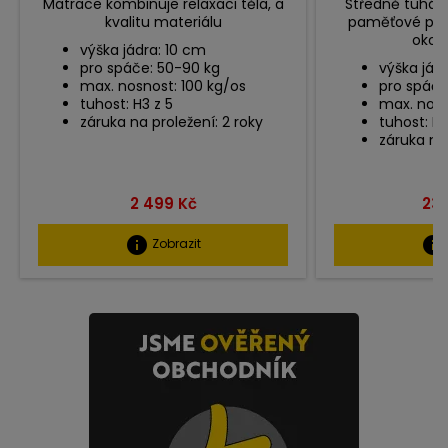
Matrace kombinuje relaxaci těla, a
Středně tuhá m
kvalitu materiálu
paměťové pěny
okopí
výška jádra: 10 cm
pro spáče: 50-90 kg
výška jád
max. nosnost: 100 kg/os
pro spáče
tuhost: H3 z 5
max. nosn
záruka na proležení: 2 roky
tuhost: H3
záruka na 
Cena
Ce
2 499 Kč
23 
info
info
Zobrazit