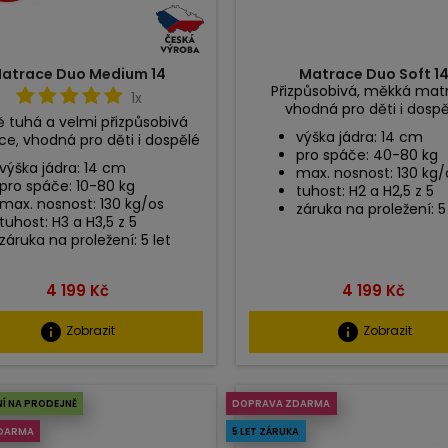
atrace Duo Medium 14
Matrace Duo Soft 1
Přizpůsobivá, měkká mat
1x
vhodná pro děti i dosp
 tuhá a velmi přizpůsobivá
výška jádra: 14 cm
e, vhodná pro děti i dospělé
pro spáče: 40-80 kg
výška jádra: 14 cm
max. nosnost: 130 kg/
pro spáče: 10-80 kg
tuhost: H2 a H2,5 z 5
max. nosnost: 130 kg/os
záruka na proležení: 5
tuhost: H3 a H3,5 z 5
záruka na proležení: 5 let
Cena
Cena
4 199 Kč
4 199 Kč
info
info
Zobrazit
Zobrazit
NÍ NA PRODEJNĚ
DOPRAVA ZDARMA
DARMA
5 LET ZÁRUKA