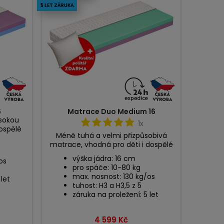
5 LET ZÁRUKA
6
Matrace Duo Medium 16
ysokou
1x
dospělé
Méně tuhá a velmi přizpůsobivá
matrace, vhodná pro děti i dospělé
výška jádra: 16 cm
os
pro spáče: 10-80 kg
max. nosnost: 130 kg/os
 let
tuhost: H3 a H3,5 z 5
záruka na proležení: 5 let
Cena
4 599 Kč