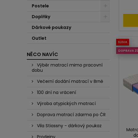
Postele
Doplňky
Dárkové poukazy
Outlet
SLEVA
DOPRAVA Z
NĚCO NAVÍC
Výběr matrací mimo pracovní
dobu
Večerní dodání matrací v Brně
100 dní na vrácení
Výroba atypických matrací
Doprava matrací zdarma po ČR
Vila Stiassny - dárkový poukaz
Matra
do
Prodejny