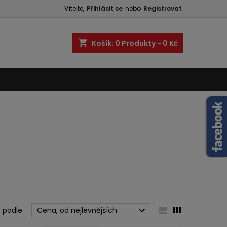
Vítejte,
Přihlásit se
nebo
Registrovat
shopping_cart
Košík:
0
Produkty - 0 Kč



 podle:
Cena, od nejlevnějších