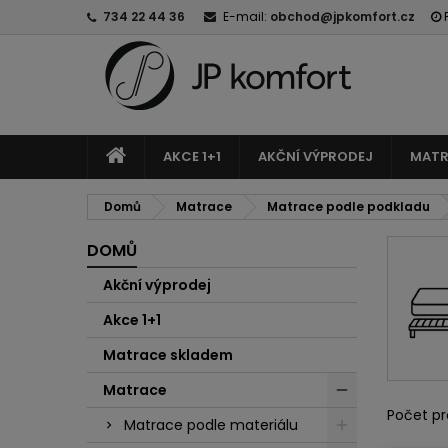
734 22 44 36
E-mail:
obchod@jpkomfort.cz
AKCE 1+1
AKČNÍ VÝPRODEJ
MATR
Domů
Matrace
Matrace podle podkladu
DOMŮ
Akční výprodej
Akce 1+1
Matrace skladem
Matrace
Počet pr
Matrace podle materiálu