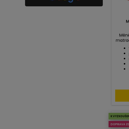
M
Méně
matrac
K VYZKOUŠE
DOPRAVA Z