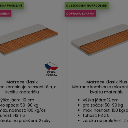
NÍ NA PRODEJNĚ
K VYZKOUŠENÍ NA PRODEJNĚ
DARMA
DOPRAVA ZDARMA
Matrace Klasik
Matrace Klasik Plus
e kombinuje relaxaci těla, a
Matrace kombinuje relaxaci 
kvalitu materiálu
kvalitu materiálu
výška jádra: 10 cm
výška jádra: 12 cm
pro spáče: 50-90 kg
pro spáče: 50-90 kg
max. nosnost: 100 kg/os
max. nosnost: 100 kg/
tuhost: H3 z 5
tuhost: H3 z 5
záruka na proležení: 2 roky
záruka na proležení: 2 