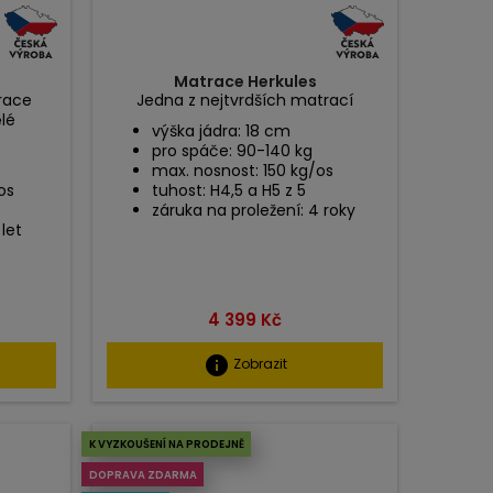
4
Matrace Herkules
race
Jedna z nejtvrdších matrací
ělé
výška jádra: 18 cm
pro spáče: 90-140 kg
max. nosnost: 150 kg/os
os
tuhost: H4,5 a H5 z 5
záruka na proležení: 4 roky
 let
Cena
4 399 Kč
info
Zobrazit
K VYZKOUŠENÍ NA PRODEJNĚ
DOPRAVA ZDARMA