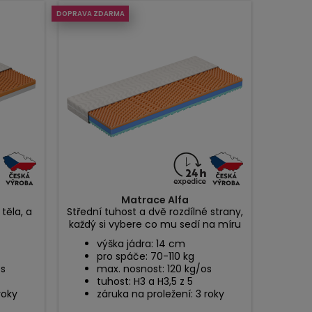
DOPRAVA ZDARMA
Matrace Alfa
těla, a
Střední tuhost a dvě rozdílné strany,
každý si vybere co mu sedí na míru
výška jádra: 14 cm
pro spáče: 70-110 kg
os
max. nosnost: 120 kg/os
tuhost: H3 a H3,5 z 5
roky
záruka na proležení: 3 roky