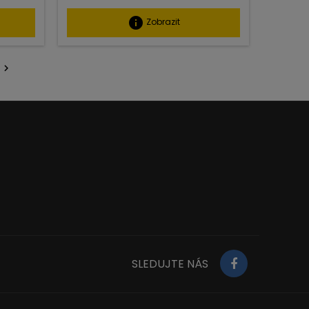
info
Zobrazit

SLEDUJTE NÁS