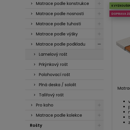
Matrace podle konstrukce
K VYZKOUŠE
Matrace podle nosnosti
DOPRAVA Z
Matrace podle tuhosti
Matrace podle výšky
Matrace podle podkladu
Lamelový rošt
Prkýnkový rošt
Polohovací rošt
Plná deska / sololit
Matrac
Talířový rošt
Pro koho
Matrace podle kolekce
Rošty