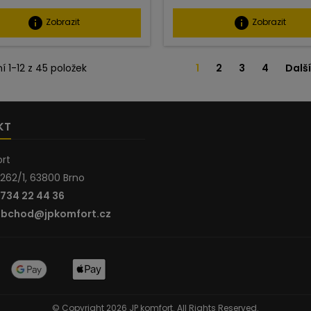
info
info
Zobrazit
Zobrazit
í 1-12 z 45 položek
1
2
3
4
Další
KT
rt
262/1, 63800 Brno
734 22 44 36
bchod@jpkomfort.cz
© Copyright 2026 JP komfort. All Rights Reserved.