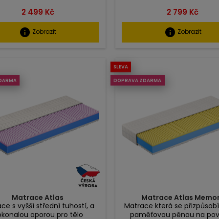
Cena
Cena
2 499 Kč
2 799 Kč
info
info
Zobrazit
Zobrazit
SLEVA
DARMA
DOPRAVA ZDARMA
Matrace Atlas
Matrace Atlas Memo
ce s vyšší střední tuhostí, a
Matrace která se přizpůsobí 
konalou oporou pro tělo
paměťovou pěnou na po