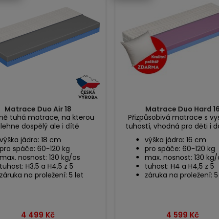
Matrace Duo Air 18
Matrace Duo Hard 1
ně tuhá matrace, na kterou
Přizpůsobivá matrace s v
lehne dospělý ale i dítě
tuhostí, vhodná pro děti i 
výška jádra: 18 cm
výška jádra: 16 cm
pro spáče: 60-120 kg
pro spáče: 60-120 kg
max. nosnost: 130 kg/os
max. nosnost: 130 kg/
tuhost: H3,5 a H4,5 z 5
tuhost: H4 a H4,5 z 5
záruka na proležení: 5 let
záruka na proležení: 5
Cena
Cena
4 499 Kč
4 599 Kč