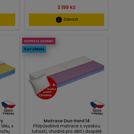
Cena
3 199 Kč
info
Zobrazit
DOPRAVA ZDARMA
5 LET ZÁRUKA
ry
Matrace Duo Hard 14
tělu, s
Přizpůsobivá matrace s vysokou
vrchu
tuhostí, vhodná pro děti i dospělé