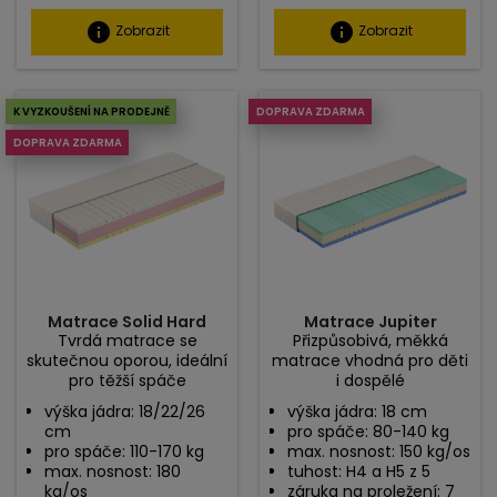
info
info
Zobrazit
Zobrazit
K VYZKOUŠENÍ NA PRODEJNĚ
DOPRAVA ZDARMA
DOPRAVA ZDARMA
Matrace Solid Hard
Matrace Jupiter
Tvrdá matrace se
Přizpůsobivá, měkká
skutečnou oporou, ideální
matrace vhodná pro děti
pro těžší spáče
i dospělé
výška jádra: 18/22/26
výška jádra: 18 cm
cm
pro spáče: 80-140 kg
pro spáče: 110-170 kg
max. nosnost: 150 kg/os
max. nosnost: 180
tuhost: H4 a H5 z 5
kg/os
záruka na proležení: 7