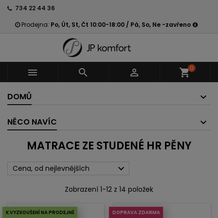
734 22 44 36
Prodejna:
Po, Út, St, Čt 10:00-18:00 / Pá, So, Ne -zavřeno
0



shopping_cart
DOMŮ
NĚCO NAVÍC
MATRACE ZE STUDENÉ HR PĚNY

Cena, od nejlevnějších
Zobrazení 1-12 z 14 položek
K VYZKOUŠENÍ NA PRODEJNĚ
DOPRAVA ZDARMA