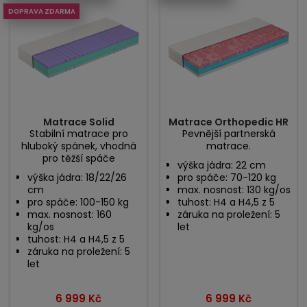
DOPRAVA ZDARMA
Matrace Solid
Matrace Orthopedic HR
Stabilní matrace pro
Pevnější partnerská
hluboký spánek, vhodná
matrace.
pro těžší spáče
výška jádra: 22 cm
výška jádra: 18/22/26
pro spáče: 70-120 kg
cm
max. nosnost: 130 kg/os
pro spáče: 100-150 kg
tuhost: H4 a H4,5 z 5
max. nosnost: 160
záruka na proležení: 5
kg/os
let
tuhost: H4 a H4,5 z 5
záruka na proležení: 5
let
Cena
Cena
6 999 Kč
6 999 Kč