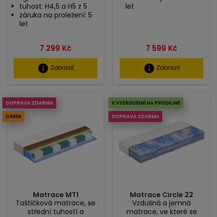
tuhost: H4,5 a H5 z 5
let
záruka na proležení: 5
let
Cena
Cena
7 299 Kč
7 599 Kč
info
info
Zobrazit
Zobrazit
DOPRAVA ZDARMA
K VYZKOUŠENÍ NA PRODEJNĚ
DÁREK
DOPRAVA ZDARMA
Matrace MT1
Matrace Circle 22
Taštičková matrace, se
Vzdušná a jemná
střední tuhostí a
matrace, ve které se