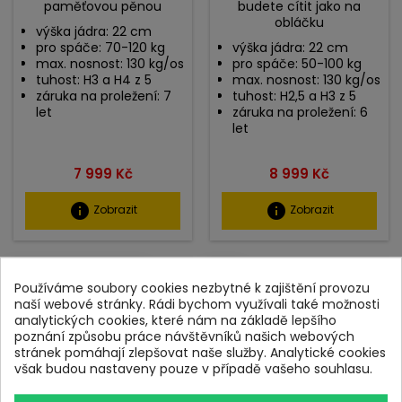
paměťovou pěnou
budete cítit jako na
obláčku
výška jádra: 22 cm
pro spáče: 70-120 kg
výška jádra: 22 cm
max. nosnost: 130 kg/os
pro spáče: 50-100 kg
tuhost: H3 a H4 z 5
max. nosnost: 130 kg/os
záruka na proležení: 7
tuhost: H2,5 a H3 z 5
let
záruka na proležení: 6
let
Cena
Cena
7 999 Kč
8 999 Kč
info
info
Zobrazit
Zobrazit
SLEVA
K VYZKOUŠENÍ NA PRODEJNĚ
Používáme soubory cookies nezbytné k zajištění provozu
K VYZKOUŠENÍ NA PRODEJNĚ
DOPRAVA ZDARMA
naší webové stránky. Rádi bychom využívali také možnosti
analytických cookies, které nám na základě lepšího
DOPRAVA ZDARMA
poznání způsobu práce návštěvníků našich webových
stránek pomáhají zlepšovat naše služby. Analytické cookies
však budou nastaveny pouze v případě vašeho souhlasu.