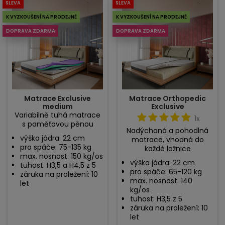
SLEVA
SLEVA
K VYZKOUŠENÍ NA PRODEJNĚ
K VYZKOUŠENÍ NA PRODEJNĚ
DOPRAVA ZDARMA
DOPRAVA ZDARMA
Matrace Exclusive
Matrace Orthopedic
medium
Exclusive
Variabilně tuhá matrace
1x
s paměťovou pěnou
Nadýchaná a pohodlná
výška jádra: 22 cm
matrace, vhodná do
pro spáče: 75-135 kg
každé ložnice
max. nosnost: 150 kg/os
výška jádra: 22 cm
tuhost: H3,5 a H4,5 z 5
pro spáče: 65-120 kg
záruka na proležení: 10
max. nosnost: 140
let
kg/os
tuhost: H3,5 z 5
záruka na proležení: 10
let