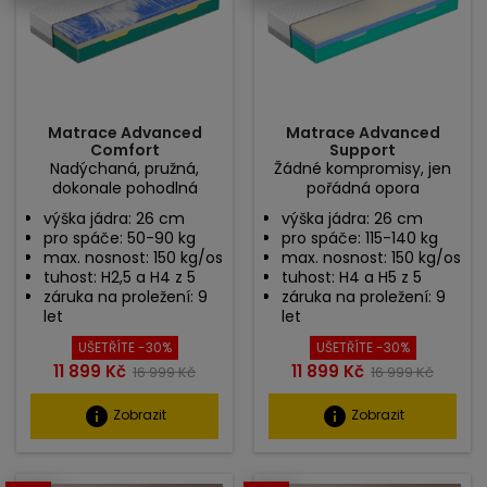
Matrace Advanced
Matrace Advanced
Comfort
Support
Nadýchaná, pružná,
Žádné kompromisy, jen
dokonale pohodlná
pořádná opora
výška jádra: 26 cm
výška jádra: 26 cm
pro spáče: 50-90 kg
pro spáče: 115-140 kg
max. nosnost: 150 kg/os
max. nosnost: 150 kg/os
tuhost: H2,5 a H4 z 5
tuhost: H4 a H5 z 5
záruka na proležení: 9
záruka na proležení: 9
let
let
UŠETŘÍTE -30%
UŠETŘÍTE -30%
Cena
Běžná
Cena
Běžná
11 899 Kč
11 899 Kč
16 999 Kč
16 999 Kč
cena
cena
info
info
Zobrazit
Zobrazit