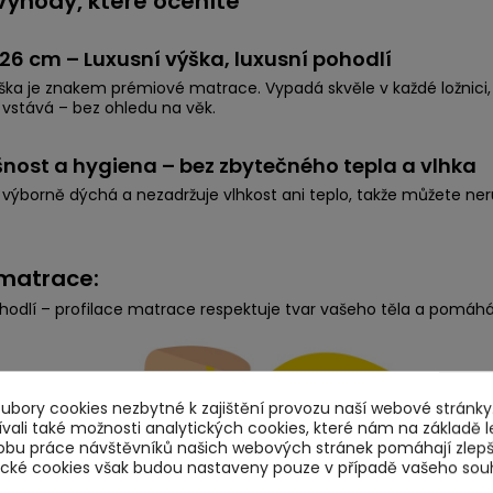
 výhody, které oceníte
26 cm – Luxusní výška, luxusní pohodlí
ška je znakem prémiové matrace. Vypadá skvěle v každé ložnici, n
 vstává – bez ohledu na věk.
nost a hygiena – bez zbytečného tepla a vlhka
výborně dýchá a nezadržuje vlhkost ani teplo, takže můžete ne
matrace:
hodlí – profilace matrace respektuje tvar vašeho těla a pomáhá
bory cookies nezbytné k zajištění provozu naší webové stránky.
ali také možnosti analytických cookies, které nám na základě l
obu práce návštěvníků našich webových stránek pomáhají zlep
tické cookies však budou nastaveny pouze v případě vašeho sou