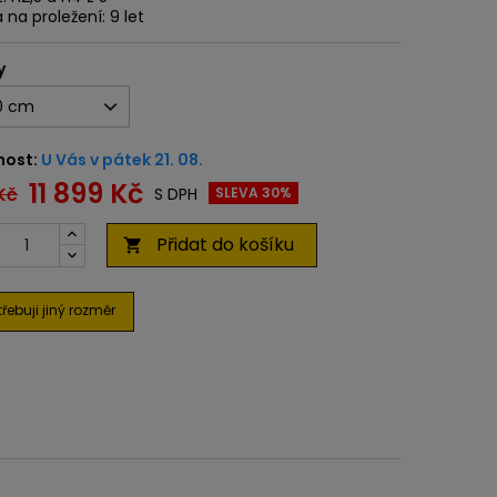
 na proležení: 9 let
y
nost:
U Vás v pátek 21. 08.
11 899 Kč
Kč
S DPH
SLEVA 30%
Přidat do košíku

řebuji jiný rozměr