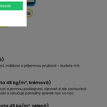
tovat
á)
ost, měkkost a příjemnou pružnost - budete mít
ota 48 kg/m³, krémová)
nost a jemnou poddajnost, zároveň si ale zachovává
ůsobí a zaručuje pohodlný spánek noc co noc.
ota 45 kg/m³, zelená)