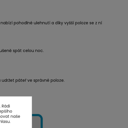
abízí pohodlné ulehnutí a díky vyšší poloze se z ní
rušeně spát celou noc.
 udržet páteř ve správné poloze.
 Rádi
epšího
šovat naše
hlasu.