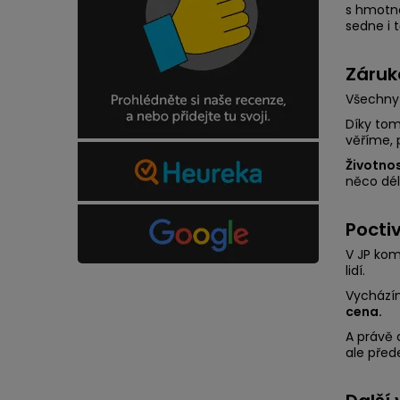
s hmotn
sedne i 
Záruk
Všechny 
Díky tom
věříme,
Životnos
něco dél
Pocti
V JP kom
lidí.
Vycházím
cena.
A právě 
ale před