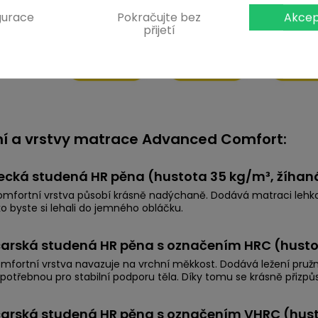
gurace
Pokračujte bez
Akcep
přijetí
ní a vrstvy matrace Advanced Comfort:
ecká studená HR pěna (hustota 35 kg/m³, žíhan
omfortní vrstva působí krásně nadýchaně. Dodává matraci lehk
ako byste si lehali do jemného obláčku.
carská studená HR pěna s označením HRC (hust
mfortní vrstva navazuje na vrchní měkkost. Dodává ležení pruž
potřebnou pro stabilní podporu těla. Díky tomu se krásně přizp
carská studená HR pěna s označením VHRC (hust