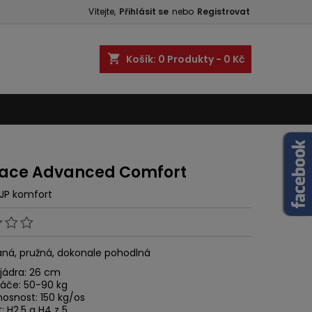
Vítejte,
Přihlásit se
nebo
Registrovat
shopping_cart
Košík:
0
Produkty - 0 Kč
ace Advanced Comfort
JP komfort
ná, pružná, dokonale pohodlná
 jádra: 26 cm
páče: 50-90 kg
nosnost: 150 kg/os
: H2,5 a H4 z 5