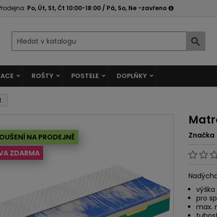
Prodejna:
Po, Út, St, Čt 10:00-18:00 / Pá, So, Ne -zavřeno

ACE
ROŠTY
POSTELE
DOPLŇKY
t
Matr
Značka
OUŠENÍ NA PRODEJNĚ
VA ZDARMA
Nadýcha
výška
pro s
max. 
tuhost