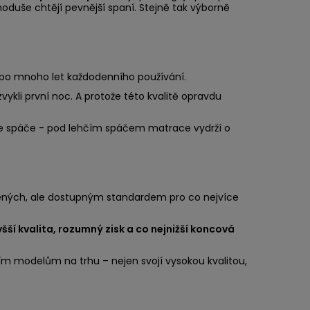
dnoduše chtějí pevnější spaní. Stejně tak výborně
ží po mnoho let každodenního používání.
vykli první noc. A protože této kvalitě opravdu
ze spáče - pod lehčím spáčem matrace vydrží o
lených, ale dostupným standardem pro co nejvíce
šší kvalita, rozumný zisk a co nejnižší koncová
 modelům na trhu – nejen svojí vysokou kvalitou,