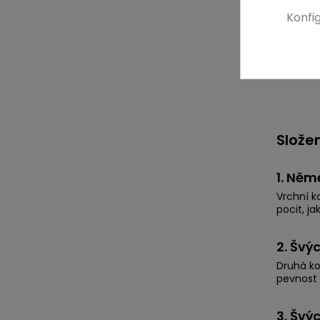
Konfi
Slože
1. Něm
Vrchní k
pocit, j
2. Švý
Druhá ko
pevnost 
3. Švý