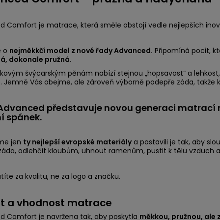
 Comfort je matrace, která směle obstojí vedle nejlepších inov
e o
nejměkkčí model z nové řady Advanced.
Připomíná pocit, kt
á, dokonale pružná.
čkovým švýcarským pěnám nabízí stejnou „hopsavost“ a lehkost, j
 Jemně Vás obejme, ale zároveň výborně podepře záda, takže k
dvanced představuje novou generaci matrací n
ní spánek.
sme jen
ty nejlepší evropské materiály
a postavili je tak, aby slo
záda, odlehčit kloubům, uhnout ramenům, pustit k tělu vzduch a
títe za kvalitu, ne za logo a značku.
t a vhodnost matrace
 Comfort je navržena tak, aby poskytla
měkkou, pružnou, ale 