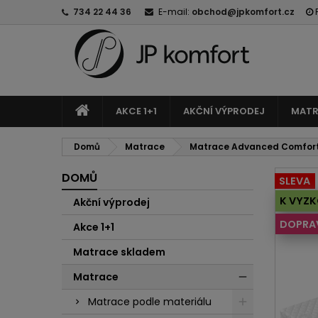
734 22 44 36
E-mail:
obchod@jpkomfort.cz
AKCE 1+1
AKČNÍ VÝPRODEJ
MATR
Domů
Matrace
Matrace Advanced Comfor
DOMŮ
SLEVA
K VYZK
Akční výprodej
DOPRA
Akce 1+1
Matrace skladem
Matrace
Matrace podle materiálu