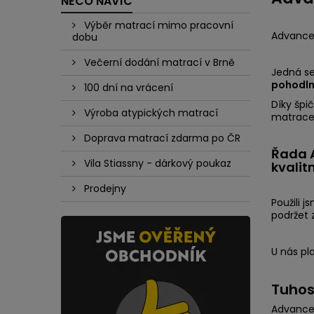
NĚCO NAVÍC
Výběr matrací mimo pracovní
Advanced
dobu
Večerní dodání matrací v Brně
Jedná s
pohodln
100 dní na vrácení
Díky špi
Výroba atypických matrací
matrace.
Doprava matrací zdarma po ČR
Řada A
Vila Stiassny - dárkový poukaz
kvalit
Prodejny
Použili j
podržet 
U nás pla
Tuhos
Advanced