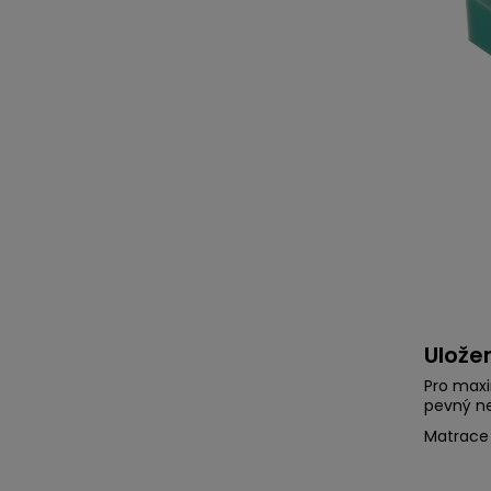
Ulože
Pro maxi
pevný n
Matrace 