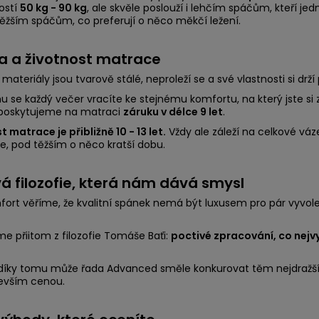
ostí
50 kg - 90 kg
, ale skvěle poslouží i lehčím spáčům, kteří je
těžším spáčům, co preferují o něco měkčí ležení.
a a životnost matrace
materiály jsou tvarově stálé, neproleží se a své vlastnosti si dr
u se každý večer vracíte ke stejnému komfortu, na který jste si z
 poskytujeme na matraci
záruku v délce 9 let
.
t matrace je přibližně 10 - 13 let.
Vždy ale záleží na celkové vá
e, pod těžším o něco kratší dobu.
vá filozofie, která nám dává smysl
fort věříme, že kvalitní spánek nemá být luxusem pro pár vyvo
e přiitom z filozofie Tomáše Baťi:
poctivé zpracování, co nejvy
díky tomu může řada Advanced směle konkurovat těm nejdražším
evším cenou.