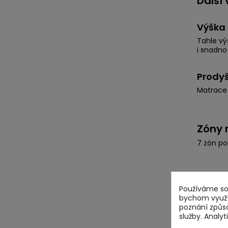
Další
Výška 
Tahle vý
i snadno
Prodyš
Matrace 
Zóny 
7 zón po
Používáme sou
bychom využív
poznání způs
služby. Analy