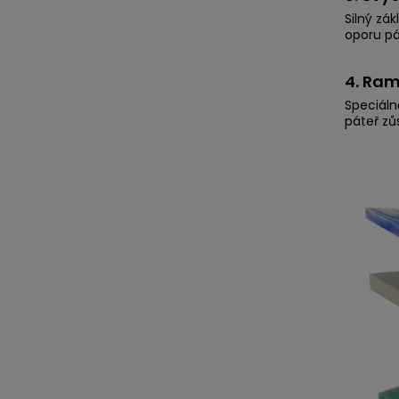
Silný zá
oporu pát
4. Ram
Speciáln
páteř zů