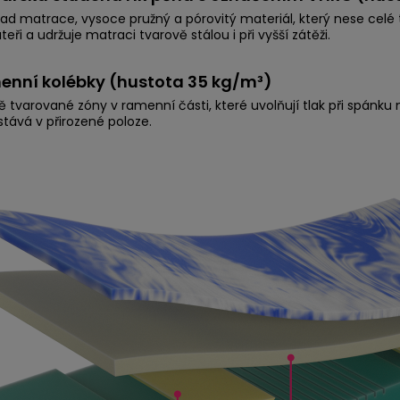
klad matrace, vysoce pružný a pórovitý materiál, který nese celé
eři a udržuje matraci tvarově stálou i při vyšší zátěži.
enní kolébky (hustota 35 kg/m³)
ě tvarované zóny v ramenní části, které uvolňují tlak při spánk
stává v přirozené poloze.