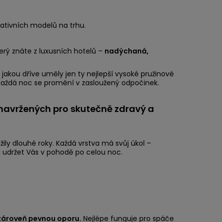
ativních modelů na trhu.
erý znáte z luxusních hotelů –
nadýchaná,
akou dříve uměly jen ty nejlepší vysoké pružinové
aždá noc se promění v zasloužený odpočinek.
avržených pro skutečně zdravý a
užily dlouhé roky. Každá vrstva má svůj úkol –
 udržet Vás v pohodě po celou noc.
zároveň pevnou oporu.
Nejlépe funguje pro spáče