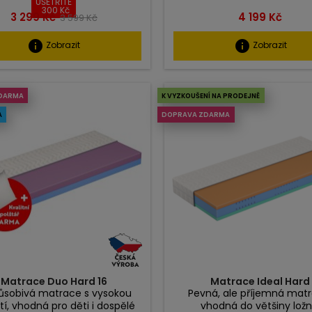
UŠETŘÍTE
300 Kč
Cena
Běžná
Cena
3 299 Kč
4 199 Kč
3 599 Kč
cena
info
info
Zobrazit
Zobrazit
DARMA
K VYZKOUŠENÍ NA PRODEJNĚ
A
DOPRAVA ZDARMA
Matrace Duo Hard 16
Matrace Ideal Hard
působivá matrace s vysokou
Pevná, ale příjemná matr
tí, vhodná pro děti i dospělé
vhodná do většiny ložn