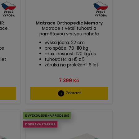
HR
Matrace Orthopedic Memory
ace.
Matrace s větší tuhostí a
paměťovou vrstvou nahoře
výška jádra: 22 cm
os
pro spáče: 70-110 kg
max. nosnost: 120 kg/os
 let
tuhost: H4 a H5 z 5
záruka na proležení: 6 let
Cena
7 399 Kč
info
Zobrazit
K VYZKOUŠENÍ NA PRODEJNĚ
DOPRAVA ZDARMA