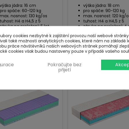
výška jádra: 16 cm
výška jádra: 18 cm
pro spáče: 60-120 kg
pro spáče: 90-120 kg
max. nosnost: 130 kg/os
max. nosnost: 120 kg/o
tuhost: H4 a H4,5 z 5
tuhost: H4 a H4,5 z 5
záruka na proležení: 5 let
záruka na proležení: 4 
bory cookies nezbytné k zajištění provozu naší webové stránky.
Cena
Cena
4 599 Kč
4 799 Kč
ali také možnosti analytických cookies, které nám na základě l
obu práce návštěvníků našich webových stránek pomáhají zlep
tické cookies však budou nastaveny pouze v případě vašeho sou
info
info
Zobrazit
Zobrazit
gurace
Pokračujte bez
Akcep
přijetí
NÍ NA PRODEJNĚ
DOPRAVA ZDARMA
DARMA