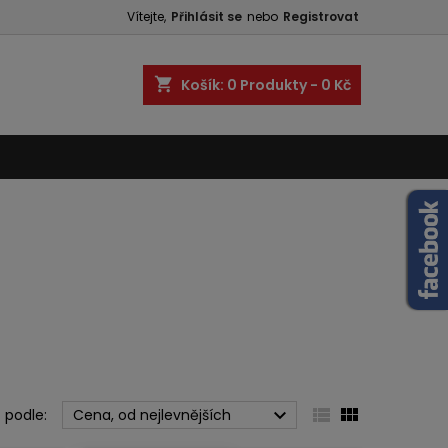
Vítejte,
Přihlásit se
nebo
Registrovat
shopping_cart
Košík:
0
Produkty - 0 Kč



 podle:
Cena, od nejlevnějších