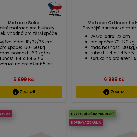
Matrace Solid
Matrace Orthopedic 
bilní matrace pro hluboký
Pevnější partnerská matr
ek, vhodná pro těžší spáče
výška jádra: 22 cm
výška jádra: 18/22/26 cm
pro spáče: 70-120 kg
pro spáče: 100-150 kg
max. nosnost: 130 kg/
max. nosnost: 160 kg/os
tuhost: H4 a H4,5 z 5
tuhost: H4 a H4,5 z 5
záruka na proležení: 5
záruka na proležení: 5 let
Cena
Cena
6 999 Kč
6 999 Kč
info
info
Zobrazit
Zobrazit
DARMA
K VYZKOUŠENÍ NA PRODEJNĚ
DOPRAVA ZDARMA