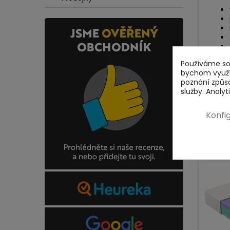
Používáme sou
bychom využív
poznání způs
služby. Analy
Konfi
K VYZKOUŠE
DOPRAVA Z