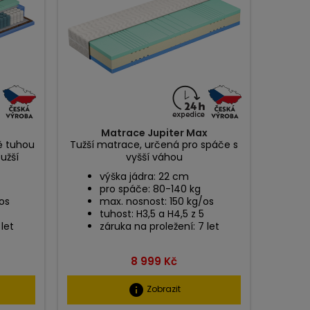
Matrace Jupiter Max
ě tuhou
Tužší matrace, určená pro spáče s
tužší
vyšší váhou
výška jádra: 22 cm
pro spáče: 80-140 kg
os
max. nosnost: 150 kg/os
tuhost: H3,5 a H4,5 z 5
 let
záruka na proležení: 7 let
Cena
8 999 Kč
info
Zobrazit