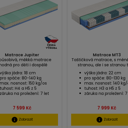
Matrace Jupiter
Matrace MT3
způsobivá, měkká matrace
Taštičková matrace, s mén
hodná pro děti i dospělé
stranou, ale i se stranou 
výška jádra: 18 cm
výška jádra: 22 cm
pro spáče: 80-140 kg
pro spáče: 80-130 kg
max. nosnost: 150 kg/os
max. nosnost: 140 kg/
tuhost: H4 a H5 z 5
tuhost: H3 a H5 z 5
záruka na proležení: 7 let
záruka na proležení: 7
Cena
Cena
7 599 Kč
7 999 Kč
info
info
Zobrazit
Zobrazit