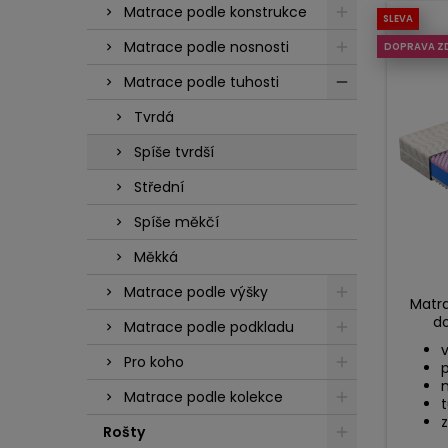
Matrace podle konstrukce
SLEVA
Matrace podle nosnosti
DOPRAVA Z
Matrace podle tuhosti
Tvrdá
Spíše tvrdší
Střední
Spíše měkčí
Měkká
Matrace podle výšky
Matra
do
Matrace podle podkladu
v
Pro koho
Matrace podle kolekce
t
z
Rošty