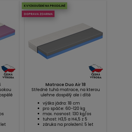
K VYZKOUŠENÍ NA PRODEJNĚ
DOPRAVA ZDARMA
4
Matrace Duo Air 18
ysokou
Středně tuhá matrace, na kterou
dospělé
ulehne dospělý ale i dítě
výška jádra: 18 cm
pro spáče: 60-120 kg
os
max. nosnost: 130 kg/os
tuhost: H3,5 a H4,5 z 5
 let
záruka na proležení: 5 let