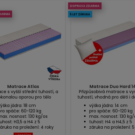
DOPRAVA ZDARMA
DARMA
5 LET ZÁRUKA
Matrace Atlas
Matrace Duo Hard 1
ce s vyšší střední tuhostí, a
Přizpůsobivá matrace s v
konalou oporou pro tělo
tuhostí, vhodná pro děti i 
ýška jádra: 18 cm
výška jádra: 14 cm
pro spáče: 60-120 kg
pro spáče: 60-120 kg
max. nosnost: 130 kg/os
max. nosnost: 130 kg/
uhost: H3,5 a H4 z 5
tuhost: H4 a H4,5 z 5
áruka na proležení: 4 roky
záruka na proležení: 5