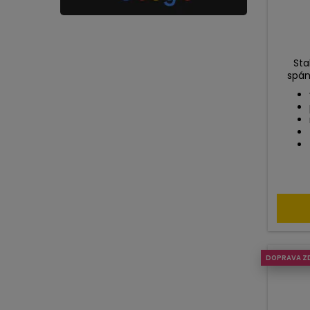
Sta
spán
DOPRAVA Z