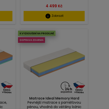
Cena
4 499 Kč
info
Zobrazit
K VYZKOUŠENÍ NA PRODEJNĚ
DOPRAVA ZDARMA
Matrace Ideal Memory Hard
ace,
Pevnější matrace s paměťovou
ic
pěnou, vhodná do většiny ložnic