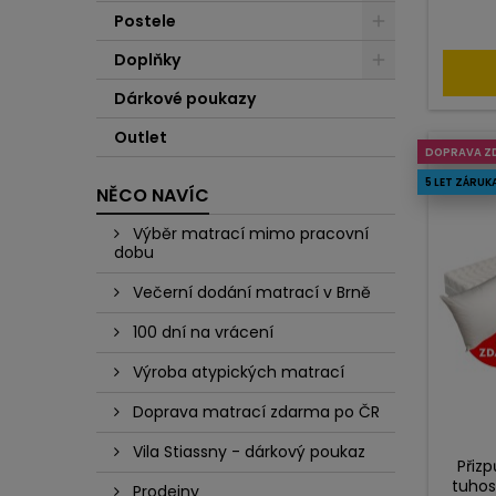
Postele
Doplňky
Dárkové poukazy
Outlet
DOPRAVA Z
5 LET ZÁRUK
NĚCO NAVÍC
Výběr matrací mimo pracovní
dobu
Večerní dodání matrací v Brně
100 dní na vrácení
Výroba atypických matrací
Doprava matrací zdarma po ČR
Vila Stiassny - dárkový poukaz
Přiz
tuhos
Prodejny