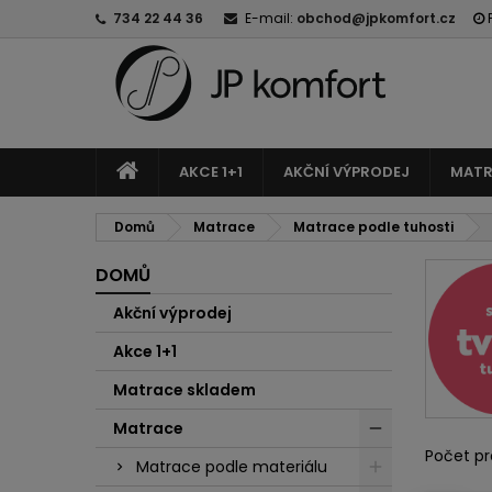
734 22 44 36
E-mail:
obchod@jpkomfort.cz
AKCE 1+1
AKČNÍ VÝPRODEJ
MATR
Domů
Matrace
Matrace podle tuhosti
DOMŮ
Akční výprodej
Akce 1+1
Matrace skladem
Matrace
Počet pr
Matrace podle materiálu