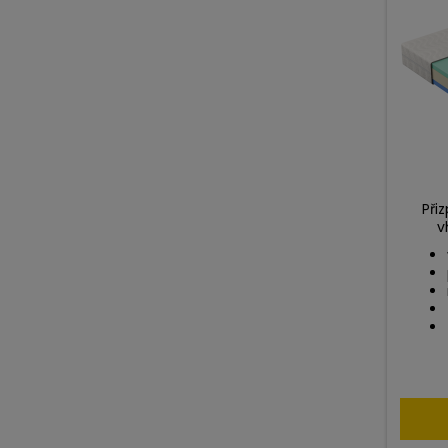
Při
v