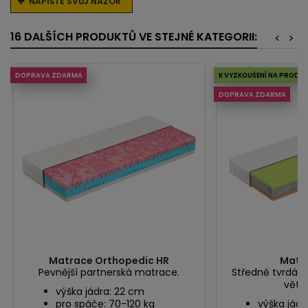
NAPIŠTE SVŮJ NÁZOR
16 DALŠÍCH PRODUKTŮ VE STEJNÉ KATEGORII:
<
>
DOPRAVA ZDARMA
K VYZKOUŠENÍ NA PRODEJ
DOPRAVA ZDARMA
Matrace Orthopedic HR
Matra
Pevnější partnerská matrace.
Středně tvrdá 
větši
výška jádra: 22 cm
pro spáče: 70-120 kg
výška jádr