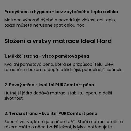
Prodyšnost a hygiena - bez zbytečného tepla a vlhka
Matrace výborně dýchá a nezadržuje vlhkost ani teplo,
takže můžete nerušeně spát celou noc.
Složení a vrstvy matrace Ideal Hard
1. Měkkčí strana - Visco paměťová pěna
Kvalitní paměťová pěna, která se přizpůsobí tělu, uleví
ramenům i bokům a dopřeje klidnější, pohodlnější spánek.
2. Pevný střed - kvalitní PURComfort pěna
Hutnější jádro dodává matraci stabilitu, oporu a delší
životnost.
3. Tvrdší strana - kvalitní PURComfort pěna
Spodní vrstva, která je o něco tužší. Stačí matraci otočit a
rázem máte o něco tvrdší ležení, kdykoli potřebujete.