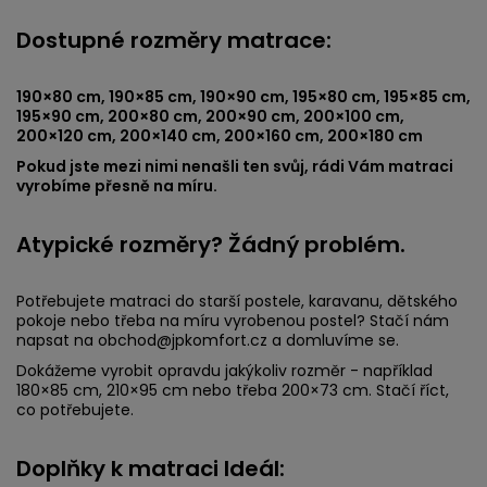
Dostupné rozměry matrace:
190×80 cm, 190×85 cm, 190×90 cm, 195×80 cm, 195×85 cm,
195×90 cm, 200×80 cm, 200×90 cm, 200×100 cm,
200×120 cm, 200×140 cm, 200×160 cm, 200×180 cm
Pokud jste mezi nimi nenašli ten svůj, rádi Vám matraci
vyrobíme přesně na míru.
Atypické rozměry? Žádný problém.
Potřebujete matraci do starší postele, karavanu, dětského
pokoje nebo třeba na míru vyrobenou postel? Stačí nám
napsat na obchod@jpkomfort.cz a domluvíme se.
Dokážeme vyrobit opravdu jakýkoliv rozměr - například
180×85 cm, 210×95 cm nebo třeba 200×73 cm. Stačí říct,
co potřebujete.
Doplňky k matraci Ideál: