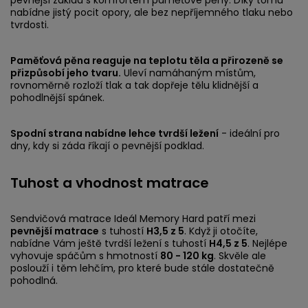
nabídne jistý pocit opory, ale bez nepříjemného tlaku nebo
tvrdosti.
Paměťová pěna reaguje na teplotu těla a přirozeně se
přizpůsobí jeho tvaru.
Uleví namáhaným místům,
rovnoměrně rozloží tlak a tak dopřeje tělu klidnější a
pohodlnější spánek.
Spodní strana nabídne lehce tvrdší ležení
- ideální pro
dny, kdy si záda říkají o pevnější podklad.
Tuhost a vhodnost matrace
Sendvičová matrace Ideál Memory Hard patří mezi
pevnější matrace
s tuhostí
H3,5 z 5
. Když ji otočíte,
nabídne Vám ještě tvrdší ležení s tuhostí
H4,5 z 5
. Nejlépe
vyhovuje spáčům s hmotností
80 - 120 kg
. Skvěle ale
poslouží i těm lehčím, pro které bude stále dostatečně
pohodlná.