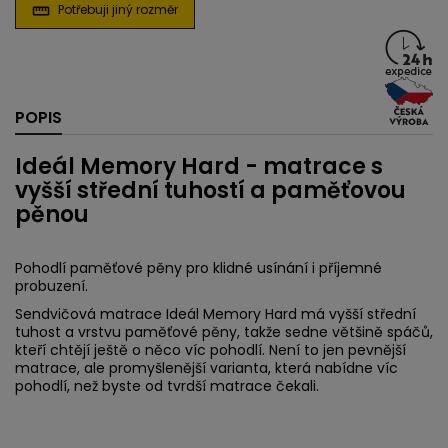
Potřebuji jiný rozměr
straighten
POPIS
Ideál Memory Hard - matrace s
vyšší střední tuhostí a paměťovou
pěnou
Pohodlí paměťové pěny pro klidné usínání i příjemné
probuzení.
Sendvičová matrace Ideál Memory Hard má vyšší střední
tuhost a vrstvu paměťové pěny, takže sedne většině spáčů,
kteří chtějí ještě o něco víc pohodlí. Není to jen pevnější
matrace, ale promyšlenější varianta, která nabídne víc
pohodlí, než byste od tvrdší matrace čekali.