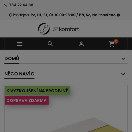
734 22 44 36
Prodejna:
Po, Út, St, Čt 10:00-18:00 / Pá, So, Ne -zavřeno
0



shopping_cart
DOMŮ
NĚCO NAVÍC
K VYZKOUŠENÍ NA PRODEJNĚ
DOPRAVA ZDARMA