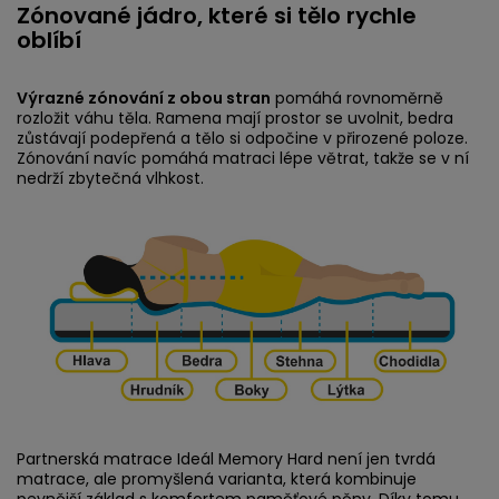
Zónované jádro, které si tělo rychle
oblíbí
Výrazné zónování z obou stran
pomáhá rovnoměrně
rozložit váhu těla. Ramena mají prostor se uvolnit, bedra
zůstávají podepřená a tělo si odpočine v přirozené poloze.
Zónování navíc pomáhá matraci lépe větrat, takže se v ní
nedrží zbytečná vlhkost.
Partnerská matrace Ideál Memory Hard není jen tvrdá
matrace, ale promyšlená varianta, která kombinuje
pevnější základ s komfortem paměťové pěny. Díky tomu