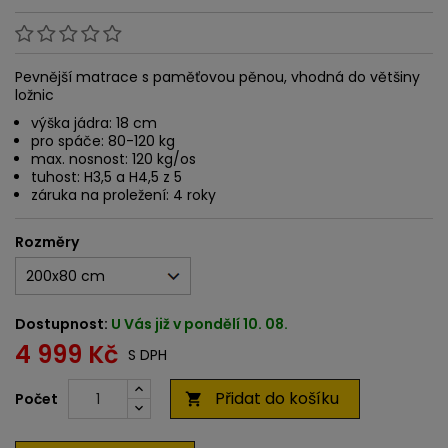
Pevnější matrace s paměťovou pěnou, vhodná do většiny
ložnic
výška jádra: 18 cm
pro spáče: 80-120 kg
max. nosnost: 120 kg/os
tuhost: H3,5 a H4,5 z 5
záruka na proležení: 4 roky
Rozměry
Dostupnost:
U Vás již v pondělí 10. 08.
4 999 Kč
S DPH
Přidat do košíku
Počet
