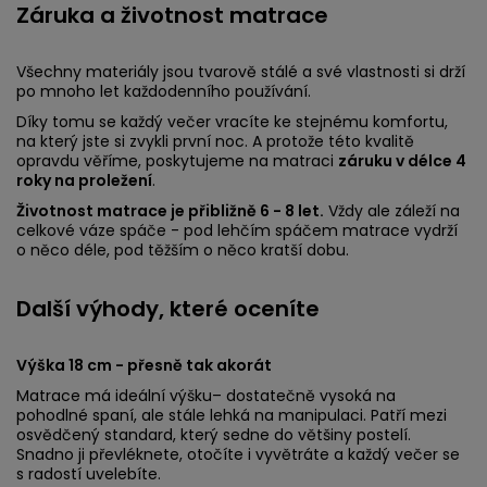
Záruka a životnost matrace
Všechny materiály jsou tvarově stálé a své vlastnosti si drží
po mnoho let každodenního používání.
Díky tomu se každý večer vracíte ke stejnému komfortu,
na který jste si zvykli první noc. A protože této kvalitě
opravdu věříme, poskytujeme na matraci
záruku v délce 4
roky na proležení
.
Životnost matrace je přibližně 6 - 8 let.
Vždy ale záleží na
celkové váze spáče - pod lehčím spáčem matrace vydrží
o něco déle, pod těžším o něco kratší dobu.
Další výhody, které oceníte
Výška 18 cm - přesně tak akorát
Matrace má ideální výšku– dostatečně vysoká na
pohodlné spaní, ale stále lehká na manipulaci. Patří mezi
osvědčený standard, který sedne do většiny postelí.
Snadno ji převléknete, otočíte i vyvětráte a každý večer se
s radostí uvelebíte.