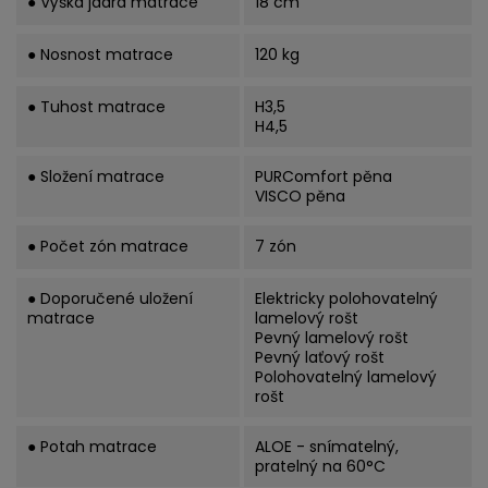
● Výška jádra matrace
18 cm
● Nosnost matrace
120 kg
● Tuhost matrace
H3,5
H4,5
● Složení matrace
PURComfort pěna
VISCO pěna
● Počet zón matrace
7 zón
● Doporučené uložení
Elektricky polohovatelný
matrace
lamelový rošt
Pevný lamelový rošt
Pevný laťový rošt
Polohovatelný lamelový
rošt
● Potah matrace
ALOE - snímatelný,
pratelný na 60°C