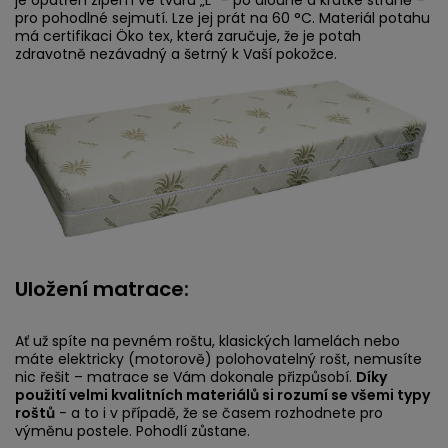
je opatřen zipem ve tvaru „L“ – po dlouhé a krátké straně –
pro pohodlné sejmutí. Lze jej prát na 60 °C. Materiál potahu
má certifikaci Öko tex, která zaručuje, že je potah
zdravotně nezávadný a šetrný k Vaší pokožce.
Uložení matrace:
Ať už spíte na pevném roštu, klasických lamelách nebo
máte elektricky (motorově) polohovatelný rošt, nemusíte
nic řešit – matrace se Vám dokonale přizpůsobí.
Díky
použití velmi kvalitních materiálů si rozumí se všemi typy
roštů
- a to i v případě, že se časem rozhodnete pro
výměnu postele. Pohodlí zůstane.