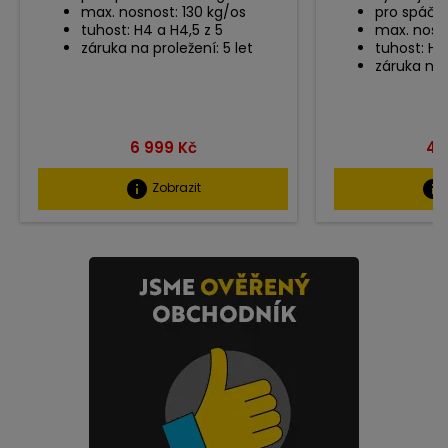
max. nosnost: 130 kg/os
pro spáče:
tuhost: H4 a H4,5 z 5
max. nosno
záruka na proležení: 5 let
tuhost: H3 
záruka na 
Cena
Ce
6 999 Kč
4 
info
info
Zobrazit