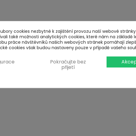
bory cookies nezbytné k zajištění provozu naší webové stránky.
ali také možnosti analytických cookies, které nám na základě l
obu práce návštěvníků našich webových stránek pomáhají zlep
tické cookies však budou nastaveny pouze v případě vašeho sou
gurace
Pokračujte bez
Akcep
přijetí