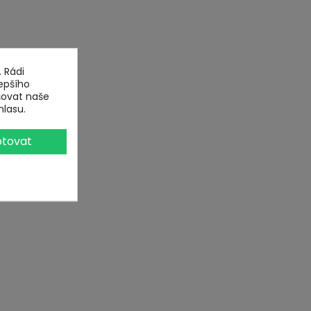
 Rádi
epšího
šovat naše
hlasu.
tovat