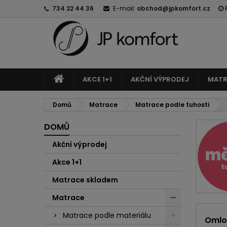
734 22 44 36
E-mail:
obchod@jpkomfort.cz
AKCE 1+1
AKČNÍ VÝPRODEJ
MATR
Domů
Matrace
Matrace podle tuhosti
DOMŮ
Akční výprodej
Akce 1+1
Matrace skladem
Matrace
Matrace podle materiálu
Omlo