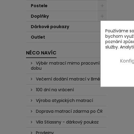
Postele
Doplňky
Dárkové poukazy
Používáme sou
bychom využív
Outlet
poznání způs
služby. Analy
NĚCO NAVÍC
Konfi
Výběr matrací mimo pracovní
dobu
Večerní dodání matrací v Brně
100 dní na vrácení
Výroba atypických matrací
Doprava matrací zdarma po ČR
Vila Stiassny - dárkový poukaz
Prodejny