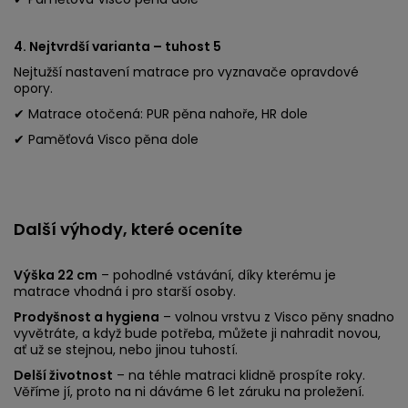
4. Nejtvrdší varianta – tuhost 5
Nejtužší nastavení matrace pro vyznavače opravdové
opory.
✔ Matrace otočená: PUR pěna nahoře, HR dole
✔ Paměťová Visco pěna dole
Další výhody, které oceníte
Výška 22 cm
– pohodlné vstávání, díky kterému je
matrace vhodná i pro starší osoby.
Prodyšnost a hygiena
– volnou vrstvu z Visco pěny snadno
vyvětráte, a když bude potřeba, můžete ji nahradit novou,
ať už se stejnou, nebo jinou tuhostí.
Delší životnost
– na téhle matraci klidně prospíte roky.
Věříme jí, proto na ni dáváme 6 let záruku na proležení.