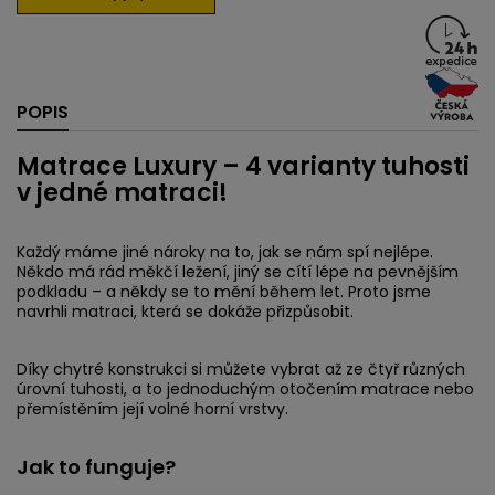
POPIS
Matrace Luxury – 4 varianty tuhosti
v jedné matraci!
Každý máme jiné nároky na to, jak se nám spí nejlépe.
Někdo má rád měkčí ležení, jiný se cítí lépe na pevnějším
podkladu – a někdy se to mění během let. Proto jsme
navrhli matraci, která se dokáže přizpůsobit.
Díky chytré konstrukci si můžete vybrat až ze čtyř různých
úrovní tuhosti, a to jednoduchým otočením matrace nebo
přemístěním její volné horní vrstvy.
Jak to funguje?