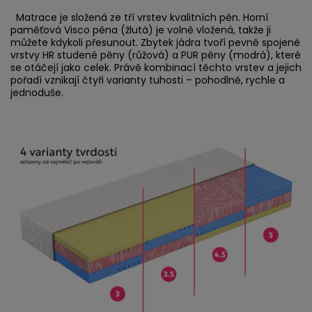
Matrace je složená ze tří vrstev kvalitních pěn. Horní
paměťová Visco pěna (žlutá) je volně vložená, takže ji
můžete kdykoli přesunout. Zbytek jádra tvoří pevně spojené
vrstvy HR studené pěny (růžová) a PUR pěny (modrá), které
se otáčejí jako celek. Právě kombinací těchto vrstev a jejich
pořadí vznikají čtyři varianty tuhosti – pohodlně, rychle a
jednoduše.