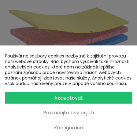
Používáme soubory cookies nezbytné k zajištění provozu
naší webové stránky. Rádi bychom využívali také možnosti
analytických cookies, které nám na základě lepšího
poznání způsobu práce návštěvníků našich webových
stránek pomáhají zlepšovat naše služby. Analytické cookies
však budou nastaveny pouze v případě vašeho souhlasu.
Akceptovat
Uložení matrace:
Pokračujte bez přijetí
Matrace je vhodná pro
pevný i manuálně polohovatelný
lamelový rošt
. Lze ji použít i na pevný deskový rošt, je ale
Konfigurace
dobré počítat s tím, že matrace bude působit tužším
dojmem a její životnost může být o něco kratší.