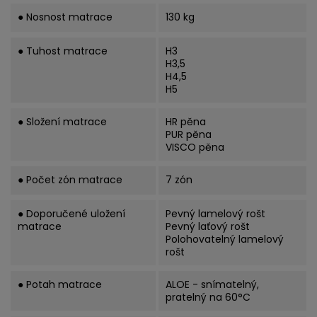
● Nosnost matrace
130 kg
● Tuhost matrace
H3
H3,5
H4,5
H5
● Složení matrace
HR pěna
PUR pěna
VISCO pěna
● Počet zón matrace
7 zón
● Doporučené uložení
Pevný lamelový rošt
matrace
Pevný laťový rošt
Polohovatelný lamelový
rošt
● Potah matrace
ALOE - snímatelný,
pratelný na 60°C