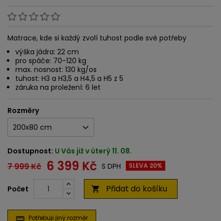
Matrace, kde si každý zvolí tuhost podle své potřeby
výška jádra: 22 cm
pro spáče: 70-120 kg
max. nosnost: 130 kg/os
tuhost: H3 a H3,5 a H4,5 a H5 z 5
záruka na proležení: 6 let
Rozměry
Dostupnost:
U Vás již v úterý 11. 08.
6 399 Kč
7 999 Kč
S DPH
SLEVA 20%
Přidat do košíku
Počet

Potřebuji jiný rozměr
straighten