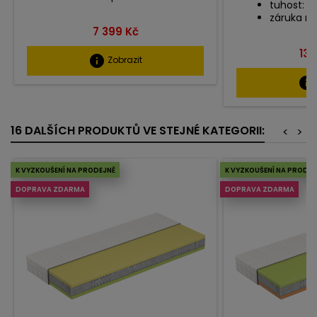
tuhost: H
záruka na 
Cena
7 399 Kč
Ce
13 
info
Zobrazit
info
16 DALŠÍCH PRODUKTŮ VE STEJNÉ KATEGORII:
<
>
K VYZKOUŠENÍ NA PRODEJNĚ
K VYZKOUŠENÍ NA PRODEJ
DOPRAVA ZDARMA
DOPRAVA ZDARMA