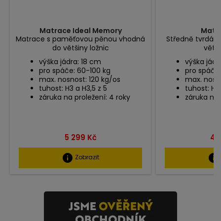
Matrace Ideal Memory
Matra
Matrace s paměťovou pěnou vhodná
Středně tvrdá 
do většiny ložnic
větši
výška jádra: 18 cm
výška jádr
pro spáče: 60-100 kg
pro spáče:
max. nosnost: 120 kg/os
max. nosno
tuhost: H3 a H3,5 z 5
tuhost: H3 
záruka na proležení: 4 roky
záruka na 
Cena
Ce
5 299 Kč
4 
info
info
Zobrazit