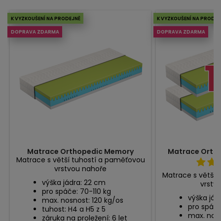
K VYZKOUŠENÍ NA PRODEJNĚ
K VYZKOUŠENÍ NA PRODEJ
DOPRAVA ZDARMA
DOPRAVA ZDARMA
Matrace Orthopedic Memory
Matrace Ortho
Matrace s větší tuhostí a paměťovou
vrstvou nahoře
Matrace s větší 
výška jádra: 22 cm
vrstv
pro spáče: 70-110 kg
výška jád
max. nosnost: 120 kg/os
pro spáče
tuhost: H4 a H5 z 5
max. nosn
záruka na proležení: 6 let