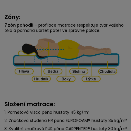
Zóny:
7 zón pohodlí
– profilace matrace respektuje tvar vašeho
těla a pomáhá udržet páteř ve správné poloze.
Složení matrace:
1. Paměťová Visco pěna hustoty 45 kg/m³
2. Značková studená HR pěna EUROFOAM® hustoty 35 kg/m³
3. Kvalitní značková PUR pěna CARPENTER® hustoty 30 kg/m³