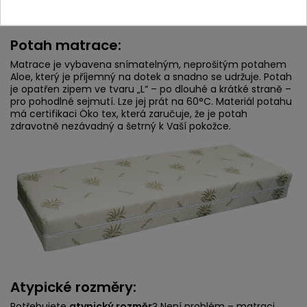
Potah matrace:
Matrace je vybavena snímatelným, neprošitým potahem
Aloe, který je příjemný na dotek a snadno se udržuje. Potah
je opatřen zipem ve tvaru „L“ – po dlouhé a krátké straně –
pro pohodlné sejmutí. Lze jej prát na 60°C. Materiál potahu
má certifikaci Öko tex, která zaručuje, že je potah
zdravotně nezávadný a šetrný k Vaší pokožce.
Atypické rozměry:
Potřebujete
atypický rozměr
? Není problém – matraci