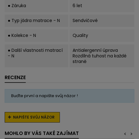
● Záruka
6 let
● Typ jádra matrace - N
Sendvičové
● Kolekce - N
Quality
● Další vlastnosti matrací
Antialergenní úprava
- N
Rozdílná tuhost na každé
straně
RECENZE
Buďte první a napište svůj názor !
NAPIŠTE SVŮJ NÁZOR
MOHLO BY VÁS TAKÉ ZAJÍMAT
<
>