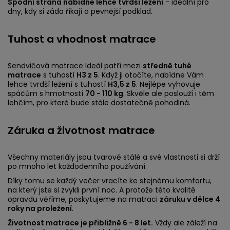
Spodní strana nabídne lehce tvrdší ležení
- ideální pro
dny, kdy si záda říkají o pevnější podklad.
Tuhost a vhodnost matrace
Sendvičová matrace Ideál patří mezi
středně tuhé
matrace
s tuhostí
H3 z 5
. Když ji otočíte, nabídne Vám
lehce tvrdší ležení s tuhostí
H3,5 z 5
. Nejlépe vyhovuje
spáčům s hmotností
70 - 110 kg
. Skvěle ale poslouží i těm
lehčím, pro které bude stále dostatečně pohodlná.
Záruka a životnost matrace
Všechny materiály jsou tvarově stálé a své vlastnosti si drží
po mnoho let každodenního používání.
Díky tomu se každý večer vracíte ke stejnému komfortu,
na který jste si zvykli první noc. A protože této kvalitě
opravdu věříme, poskytujeme na matraci
záruku v délce 4
roky na proležení
.
Životnost matrace je přibližně 6 - 8 let.
Vždy ale záleží na