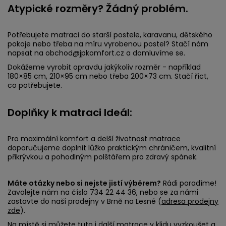
Atypické rozměry? Žádný problém.
Potřebujete matraci do starší postele, karavanu, dětského
pokoje nebo třeba na míru vyrobenou postel? Stačí nám
napsat na obchod@jpkomfort.cz a domluvíme se.
Dokážeme vyrobit opravdu jakýkoliv rozměr - například
180×85 cm, 210×95 cm nebo třeba 200×73 cm. Stačí říct,
co potřebujete.
Doplňky k matraci Ideál:
Pro maximální komfort a delší životnost matrace
doporučujeme doplnit lůžko praktickým chráničem, kvalitní
přikrývkou a pohodlným polštářem pro zdravý spánek.
Máte otázky nebo si nejste jistí výběrem?
Rádi poradíme!
Zavolejte nám na číslo 734 22 44 36, nebo se za námi
zastavte do naší prodejny v Brně na Lesné (
adresa prodejny
zde
).
Na místě si můžete tuto i další matrace v klidu vyzkoušet a