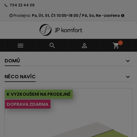
734 22 44 36
Prodejna:
Po, Út, St, Čt 10:00-18:00 / Pá, So, Ne -zavřeno
0



shopping_cart
DOMŮ
NĚCO NAVÍC
K VYZKOUŠENÍ NA PRODEJNĚ
DOPRAVA ZDARMA