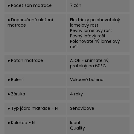
● Počet zón matrace
7 zón
● Doporučené uložení
Elektricky polohovatelný
matrace
lamelový rošt
Pevný lamelový rošt
Pevný laťový rošt
Polohovatelný lamelový
rošt
● Potah matrace
ALOE - snímatelný,
pratelný na 60°C
● Balení
Vakuově baleno
● Záruka
4 roky
● Typ jádra matrace - N
Sendvičové
● Kolekce - N
Ideal
Quality