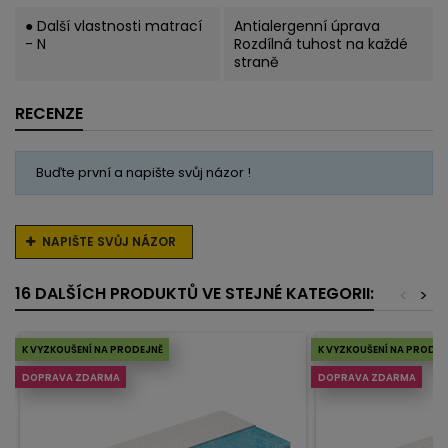
● Další vlastnosti matrací
Antialergenní úprava
- N
Rozdílná tuhost na každé
straně
RECENZE
Buďte první a napište svůj názor !
NAPIŠTE SVŮJ NÁZOR
16 DALŠÍCH PRODUKTŮ VE STEJNÉ KATEGORII:
<
>
K VYZKOUŠENÍ NA PRODEJNĚ
K VYZKOUŠENÍ NA PRODEJ
DOPRAVA ZDARMA
DOPRAVA ZDARMA