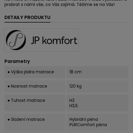
probrat s námi vše, co Vás zajímá. Těšíme se na Vás!
DETAILY PRODUKTU
Parametry
● Výška jádra matrace
18 cm
● Nosnost matrace
120 kg
● Tuhost matrace
H3
H3,5
● Složení matrace
Hybridní pěna
PURComfort pěna