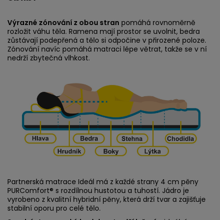
Výrazné zónování z obou stran
pomáhá rovnoměrně
rozložit váhu těla. Ramena mají prostor se uvolnit, bedra
zůstávají podepřená a tělo si odpočine v přirozené poloze.
Zónování navíc pomáhá matraci lépe větrat, takže se v ní
nedrží zbytečná vlhkost.
Partnerská matrace Ideál má z každé strany 4 cm pěny
PURComfort® s rozdílnou hustotou a tuhostí. Jádro je
vyrobeno z kvalitní hybridní pěny, která drží tvar a zajišťuje
stabilní oporu pro celé tělo.