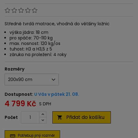
Středně tvrdá matrace, vhodná do většiny ložnic
výška jádra: 18 cm
pro spáče: 70-110 kg
max. nosnost: 120 kg/os
tuhost: H3 a H3,5 z 5
záruka na proležení: 4 roky
Rozměry
Dostupnost:
U Vás v pátek 21. 08.
4 799 Kč
S DPH
Přidat do košíku
Počet

Potřebuji jiný rozměr
straighten