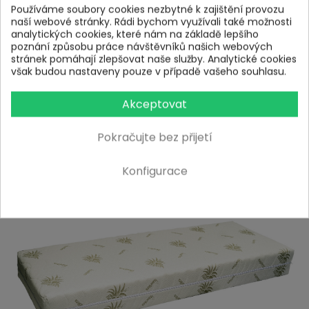
Používáme soubory cookies nezbytné k zajištění provozu
naší webové stránky. Rádi bychom využívali také možnosti
analytických cookies, které nám na základě lepšího
poznání způsobu práce návštěvníků našich webových
stránek pomáhají zlepšovat naše služby. Analytické cookies
však budou nastaveny pouze v případě vašeho souhlasu.
Potah matrace:
Akceptovat
Pokračujte bez přijetí
Matrace je vybavena snímatelným, neprošitým potahem
Aloe, který je příjemný na dotek a snadno se udržuje. Potah
je opatřen zipem ve tvaru „L“ – po dlouhé a krátké straně –
Konfigurace
pro pohodlné sejmutí. Lze jej prát na 60 °C. Materiál potahu
má certifikaci Öko tex, která zaručuje, že je potah
zdravotně nezávadný a šetrný k Vaší pokožce.