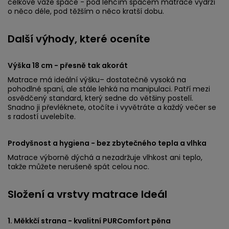
celkové váze spáče - pod lehčím spáčem matrace vydrží
o něco déle, pod těžším o něco kratší dobu.
Další výhody, které oceníte
Výška 18 cm - přesně tak akorát
Matrace má ideální výšku– dostatečně vysoká na
pohodlné spaní, ale stále lehká na manipulaci. Patří mezi
osvědčený standard, který sedne do většiny postelí.
Snadno ji převléknete, otočíte i vyvětráte a každý večer se
s radostí uvelebíte.
Prodyšnost a hygiena - bez zbytečného tepla a vlhka
Matrace výborně dýchá a nezadržuje vlhkost ani teplo,
takže můžete nerušeně spát celou noc.
Složení a vrstvy matrace Ideál
1. Měkkčí strana - kvalitní PURComfort pěna