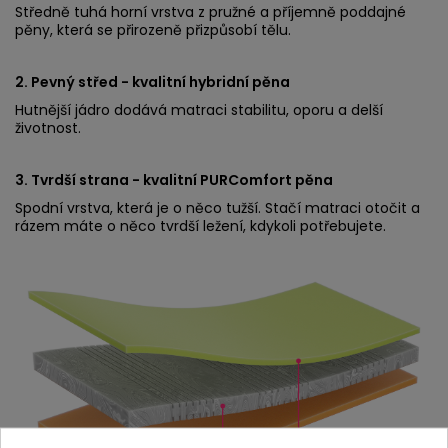
Středně tuhá horní vrstva z pružné a příjemně poddajné
pěny, která se přirozeně přizpůsobí tělu.
2. Pevný střed - kvalitní hybridní pěna
Hutnější jádro dodává matraci stabilitu, oporu a delší
životnost.
3. Tvrdší strana - kvalitní PURComfort pěna
Spodní vrstva, která je o něco tužší. Stačí matraci otočit a
rázem máte o něco tvrdší ležení, kdykoli potřebujete.