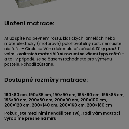
Uložení matrace:
Ať už spíte na pevném roštu, klasických lamelách nebo
máte elektricky (motorově) polohovatelný rošt, nemusíte
nic řešit – Circle se Vám dokonale přizpůsobí.
Díky použití
velmi kvalitních materiálů si rozumí se všemi typy roštů
-
a to i v případě, že se časem rozhodnete pro výměnu
postele. Pohodlí zůstane.
Dostupné rozměry matrace:
190×80 cm, 190×85 cm, 190×90 cm, 195×80 cm, 195×85 cm,
195×90 cm, 200×80 cm, 200×90 cm, 200×100 cm,
200×120 cm, 200×140 cm, 200×160 cm, 200×180 cm
Pokud jste mezi nimi nenašli ten svůj, rádi Vám matraci
vyrobíme přesně na míru.