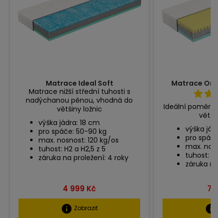
Matrace Ideal Soft
Matrace Ort
Matrace nižší střední tuhosti s
nadýchanou pěnou, vhodná do
Ideální poměr t
většiny ložnic
větši
výška jádra: 18 cm
výška jád
pro spáče: 50-90 kg
pro spáče
max. nosnost: 120 kg/os
max. nosn
tuhost: H2 a H2,5 z 5
tuhost: H3
záruka na proležení: 4 roky
záruka na 
Cena
Ce
4 999 Kč
7 
info
info
Zobrazit