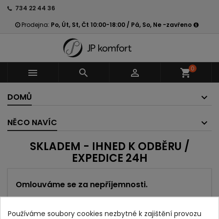
734 22 44 36
Prodejna:
Po, Út, St, Čt 10:00-18:00 / Pá, So, Ne -zavřeno
0



shopping_cart
DOMŮ
NĚCO NAVÍC
SKLADEM - IHNED K ODBĚRU /
EXPEDICE 24H
Omlouváme se za nepříjemnosti.
Najděte znovu to, co hledáte
Používáme soubory cookies nezbytné k zajištění provozu