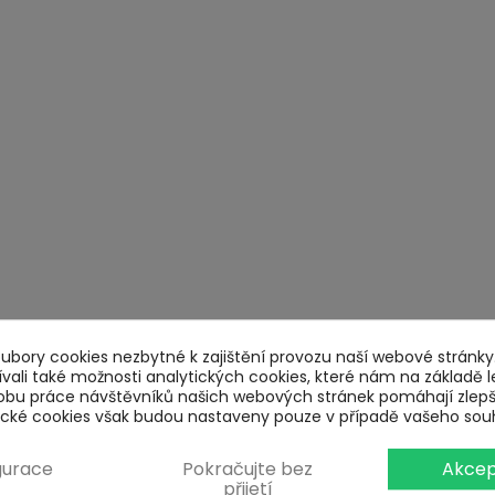
bory cookies nezbytné k zajištění provozu naší webové stránky.
ali také možnosti analytických cookies, které nám na základě l
obu práce návštěvníků našich webových stránek pomáhají zlep
tické cookies však budou nastaveny pouze v případě vašeho sou
gurace
Pokračujte bez
Akcep
přijetí