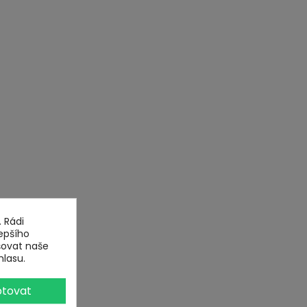
 Rádi
epšího
šovat naše
hlasu.
tovat