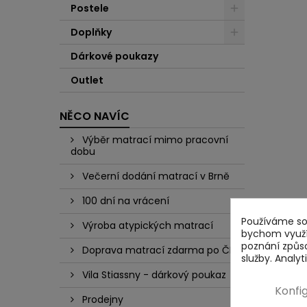
Postele
Doplňky
Dárkové poukazy
Outlet
NĚCO NAVÍC
Výběr matrací mimo pracovní
dobu
Večerní dodání matrací v Brně
100 dní na vrácení
Používáme sou
Výroba atypických matrací
bychom využív
poznání způs
Doprava matrací zdarma po ČR
služby. Analy
Vila Stiassny - dárkový poukaz
Konfi
Prodejny