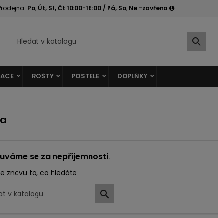
Prodejna:
Po, Út, St, Čt 10:00-18:00 / Pá, So, Ne -zavřeno

ACE
ROŠTY
POSTELE
DOPLŇKY
ba
uváme se za nepříjemnosti.
e znovu to, co hledáte
