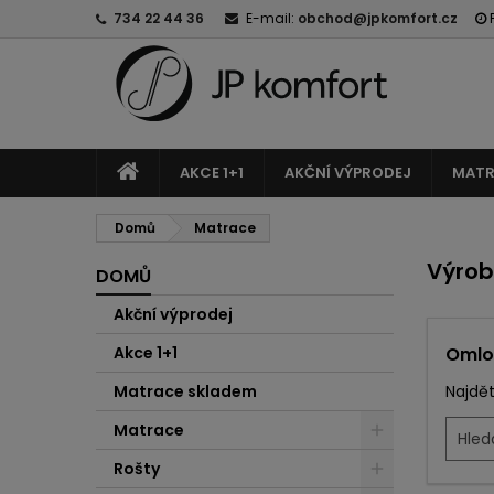
734 22 44 36
E-mail:
obchod@jpkomfort.cz
AKCE 1+1
AKČNÍ VÝPRODEJ
MATR
Domů
Matrace
Výro
DOMŮ
Akční výprodej
Akce 1+1
Omlo
Matrace skladem
Najdět
Matrace
Rošty