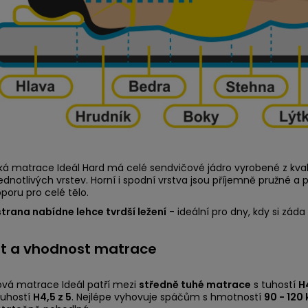
ká matrace Ideál Hard má celé sendvičové jádro vyrobené z kva
jednotlivých vrstev. Horní i spodní vrstva jsou příjemně pružné a 
oporu pro celé tělo.
trana nabídne lehce tvrdší ležení
- ideální pro dny, kdy si záda 
t a vhodnost matrace
vá matrace Ideál patří mezi
středně tuhé matrace
s tuhostí
H
 tuhostí
H4,5 z 5
. Nejlépe vyhovuje spáčům s hmotností
90 - 120 