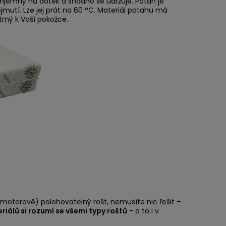
íjemný na dotek a snadno se udržuje. Potah je
jmutí. Lze jej prát na 60 °C. Materiál potahu má
trný k Vaší pokožce.
(motorově) polohovatelný rošt, nemusíte nic řešit –
eriálů si rozumí se všemi typy roštů
- a to i v