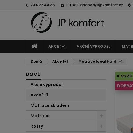
734 22 44 36
E-mail:
obchod@jpkomfort.cz
AKCE 1+1
AKČNÍ VÝPRODEJ
MATR
Domů
Akce 1+1
Matrace Ideal Hard 1+1
DOMŮ
K VYZK
Akční výprodej
DOPRA
Akce 1+1
Matrace skladem
Matrace
Rošty