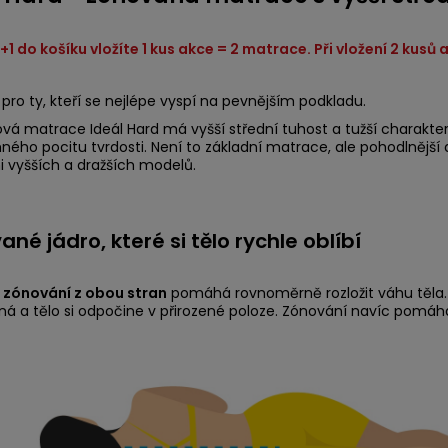
 1+1 do košíku vložíte 1 kus akce = 2 matrace. Při vložení 2 kus
pro ty, kteří se nejlépe vyspí na pevnějším podkladu.
vá matrace Ideál Hard má vyšší střední tuhost a tužší charakter
ného pocitu tvrdosti. Není to základní matrace, ale pohodlnější
i vyšších a dražších modelů.
né jádro, které si tělo rychle oblíbí
 zónování z obou stran
pomáhá rovnoměrně rozložit váhu těla. 
á a tělo si odpočine v přirozené poloze. Zónování navíc pomáhá 