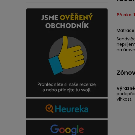
Při akci
Matrace 
Sendvičo
nepříjem
na úrovn
Zónova
Výrazné
podepřen
vlhkost.