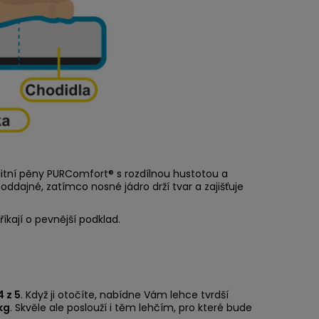
litní pěny PURComfort® s rozdílnou hustotou a
poddajné, zatímco nosné jádro drží tvar a zajišťuje
říkají o pevnější podklad.
4 z 5
. Když ji otočíte, nabídne Vám lehce tvrdší
kg
. Skvěle ale poslouží i těm lehčím, pro které bude