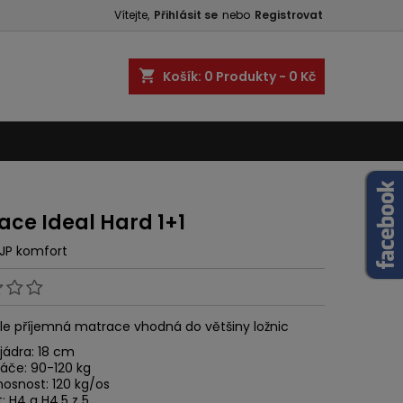
Vítejte,
Přihlásit se
nebo
Registrovat
shopping_cart
Košík:
0
Produkty - 0 Kč
ace Ideal Hard 1+1
JP komfort
le příjemná matrace vhodná do většiny ložnic
jádra: 18 cm
páče: 90-120 kg
nosnost: 120 kg/os
: H4 a H4,5 z 5