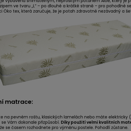
je vybavena snímatelným, neprošitým potahem Aloe, který je př
zipem ve tvaru „L“ – po dlouhé a krátké straně – pro pohodlné se
aci Öko tex, která zaručuje, že je potah zdravotně nezávadný a še
ní matrace:
íte na pevném roštu, klasických lamelách nebo máte elektricky 
 se Vám dokonale přizpůsobí.
Díky použití velmi kvalitních mat
 že se časem rozhodnete pro výměnu postele. Pohodlí zůstane.