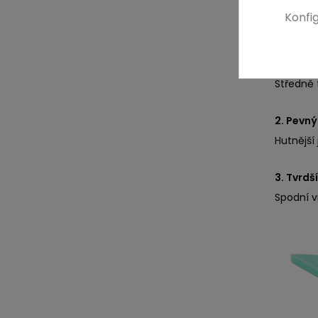
Konfi
Slože
1. Měkkč
Středně 
2. Pevný
Hutnější 
3. Tvrdš
Spodní v