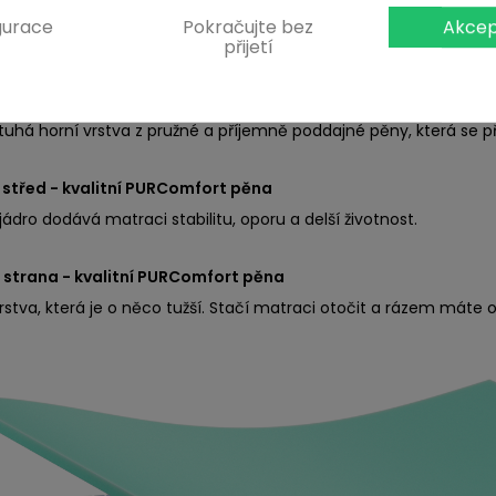
gurace
Pokračujte bez
Akcep
ní a vrstvy matrace Ideal Hard
přijetí
í strana - kvalitní PURComfort pěna
tuhá horní vrstva z pružné a příjemně poddajné pěny, která se př
 střed - kvalitní PURComfort pěna
jádro dodává matraci stabilitu, oporu a delší životnost.
í strana - kvalitní PURComfort pěna
rstva, která je o něco tužší. Stačí matraci otočit a rázem máte o 