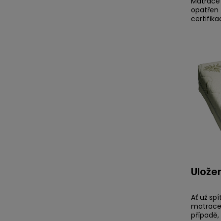
Matrace 
opatřen 
certifik
Ulože
Ať už sp
matrace
případě,