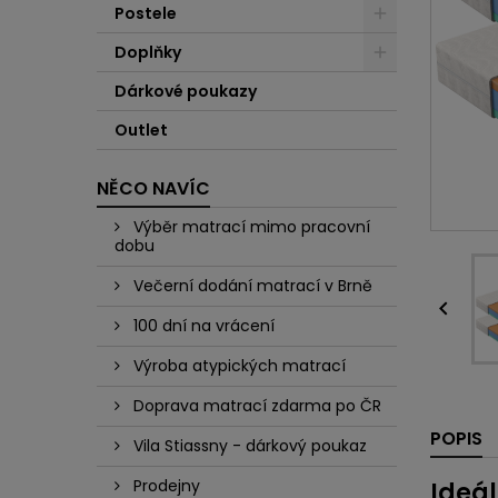
Postele
Doplňky
Dárkové poukazy
Outlet
NĚCO NAVÍC
Výběr matrací mimo pracovní
dobu
Večerní dodání matrací v Brně

100 dní na vrácení
Výroba atypických matrací
Doprava matrací zdarma po ČR
POPIS
Vila Stiassny - dárkový poukaz
Prodejny
Ideál