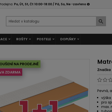
Prodejna:
Po, Út, St, Čt 10:00-18:00 / Pá, So, Ne -zavřeno

ACE
ROŠTY
POSTELE
DOPLŇKY
Matr
OUŠENÍ NA PRODEJNĚ
Značka
VA ZDARMA
Pevná, a
výška 
pro s
max. 
tuhost