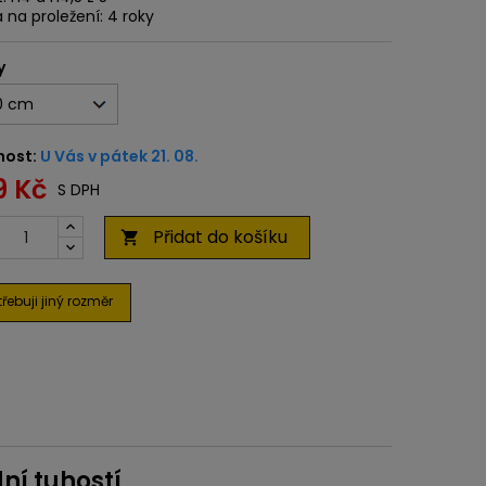
 na proležení: 4 roky
y
nost:
U Vás v pátek 21. 08.
9 Kč
S DPH
Přidat do košíku

řebuji jiný rozměr
ní tuhostí