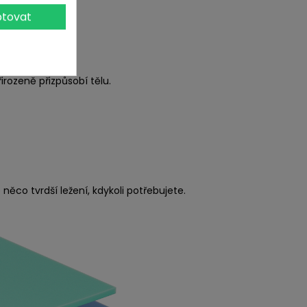
tovat
irozeně přizpůsobí tělu.
něco tvrdší ležení, kdykoli potřebujete.