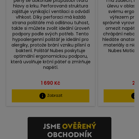
pěny se dokonale přizpůsobí tvaru
i na zádech, N
hlavy a krku. Perforovaná struktura
úlevu v oblast
zajišťuje vynikající ventilaci a odvádí
svému ergono
vlhkost. Díky perforaci má každá
výřezem pro 
strana polštáře má odlišnou tuhost,
správné vyrovná
takže si můžete zvolit ideální úroveň
omezit napětí,
podpory podle svých potřeb. Tento
chrápání nebo ra
hypoalergenní polštář je ideální pro
hledáte anatomic
alergiky, protože brání vzniku plísní a
materiály a nič
bakterií. Polštář Nubes poskytuje
Nubes Motion 
optimální ergonomickou podporu,
která uvolňuje krční páteř a zmírňuje
napětí.
Cena
Ce
1 690 Kč
2 
info
info
Zobrazit