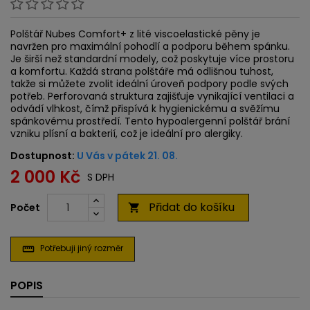
Polštář Nubes Comfort+ z lité viscoelastické pěny je
navržen pro maximální pohodlí a podporu během spánku.
Je širší než standardní modely, což poskytuje více prostoru
a komfortu. Každá strana polštáře má odlišnou tuhost,
takže si můžete zvolit ideální úroveň podpory podle svých
potřeb. Perforovaná struktura zajišťuje vynikající ventilaci a
odvádí vlhkost, čímž přispívá k hygienickému a svěžímu
spánkovému prostředí. Tento hypoalergenní polštář brání
vzniku plísní a bakterií, což je ideální pro alergiky.
Dostupnost:
U Vás v pátek 21. 08.
2 000 Kč
S DPH
Přidat do košíku
Počet

Potřebuji jiný rozměr
straighten
POPIS