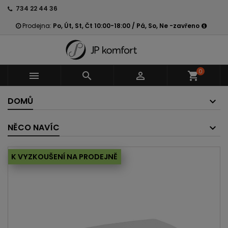
734 22 44 36
Prodejna:
Po, Út, St, Čt 10:00-18:00 / Pá, So, Ne -zavřeno
0



shopping_cart
DOMŮ
NĚCO NAVÍC
K VYZKOUŠENÍ NA PRODEJNĚ