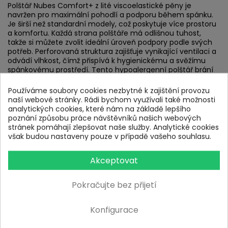
Polštář Nubes Comfort+ z lité viscoelastické pěny je
navržen pro maximální pohodlí a podporu během spánku.
Je širší než standardní modely, což poskytuje více prostoru
a komfortu. Každá strana polštáře má odlišnou tuhost,
takže si můžete zvolit ideální úroveň podpory podle svých
potřeb. Perforovaná struktura zajišťuje vynikající ventilaci a
odvádí vlhkost, čímž přispívá k hygienickému a svěžímu
spánkovému prostředí. Tento hypoalergenní polštář brání
vzniku plísní a bakterií, což je ideální pro alergiky. Nubes
Comfort+ poskytuje optimální ergonomickou podporu,
Používáme soubory cookies nezbytné k zajištění provozu
uvolňuje krční páteř a zmírňuje napětí, což vede k hlubšímu
naší webové stránky. Rádi bychom využívali také možnosti
a klidnějšímu spánku.
analytických cookies, které nám na základě lepšího
poznání způsobu práce návštěvníků našich webových
stránek pomáhají zlepšovat naše služby. Analytické cookies
Rozměry: 70x40x13cm
však budou nastaveny pouze v případě vašeho souhlasu.
DETAILY PRODUKTU
Akceptovat
RECENZE
Pokračujte bez přijetí
Konfigurace
Buďte první a napište svůj názor !