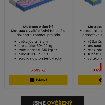
Matrace Atlas 1+1
Matrace 
Matrace s vyšší střední tuhostí, a
Matrace která s
dokonalou oporou pro tělo
paměťovou p
výška jádra: 18 cm
výška jádr
pro spáče: 60-120 kg
pro spáče:
max. nosnost: 130 kg/os
max. nosno
tuhost: H3,5 a H4 z 5
tuhost: H3
záruka na proležení: 4 roky
záruka na 
UŠ
Cena
Cena
6 599 Kč
3 699 
info
info
Zobrazit