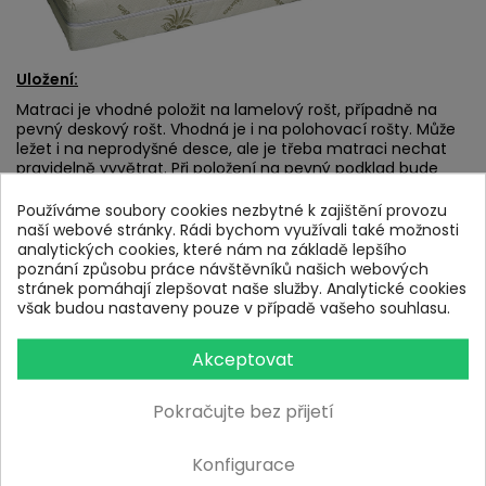
Uložení:
Matraci je vhodné položit na lamelový rošt, případně na
pevný deskový rošt. Vhodná je i na polohovací rošty. Může
ležet i na neprodyšné desce, ale je třeba matraci nechat
pravidelně vyvětrat. Při položení na pevný podklad bude
matrace tužší.
Používáme soubory cookies nezbytné k zajištění provozu
naší webové stránky. Rádi bychom využívali také možnosti
analytických cookies, které nám na základě lepšího
poznání způsobu práce návštěvníků našich webových
stránek pomáhají zlepšovat naše služby. Analytické cookies
Atypické rozměry:
však budou nastaveny pouze v případě vašeho souhlasu.
Matrace je možné vyrobit i v atypických rozměrech.
Akceptovat
Pokračujte bez přijetí
Pro více informací nás neváhejte kontaktovat
Konfigurace
telefonicky na čísle 734 22 44 36, nebo navštivte naši