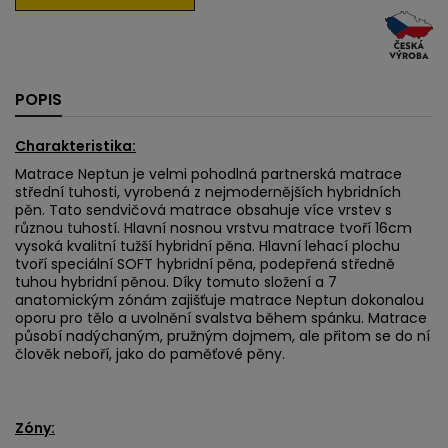
POPIS
Charakteristika:
Matrace Neptun je velmi pohodlná partnerská matrace
střední tuhosti, vyrobená z nejmodernějších hybridních
pěn. Tato sendvičová matrace obsahuje více vrstev s
různou tuhostí. Hlavní nosnou vrstvu matrace tvoří 16cm
vysoká kvalitní tužší hybridní pěna. Hlavní lehací plochu
tvoří speciální SOFT hybridní pěna, podepřená středně
tuhou hybridní pěnou. Díky tomuto složení a 7
anatomickým zónám zajišťuje matrace Neptun dokonalou
oporu pro tělo a uvolnění svalstva během spánku. Matrace
působí nadýchaným, pružným dojmem, ale přitom se do ní
člověk neboří, jako do paměťové pěny.
Zóny: