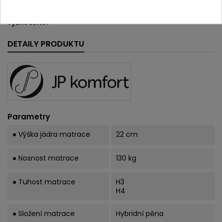
značkovou prodejnu v Brně na Lesné (
adresa prodejny
zde
), kde si tuto a mnoho dalších matrací osobně
vyzkoušíte.
DETAILY PRODUKTU
Parametry
● Výška jádra matrace
22 cm
● Nosnost matrace
130 kg
● Tuhost matrace
H3
H4
● Složení matrace
Hybridní pěna