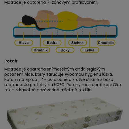
Matrace je optařena 7-zónovým profilováním.
Potah:
Matrace je opatřena snímatelným antialergickým
potahem Aloe, který zaručuje výbornou hygienu lůžka.
Potah má zip do „L“ - po dlouhé a krátké straně z boku
matrace. Je pratelný na 60°C. Potahy mají certifikaci Öko
tex - zdravotně nezávadné a šetrné textilie.