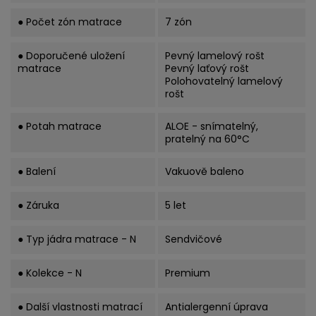
● Počet zón matrace
7 zón
● Doporučené uložení
Pevný lamelový rošt
matrace
Pevný laťový rošt
Polohovatelný lamelový
rošt
● Potah matrace
ALOE - snímatelný,
pratelný na 60°C
● Balení
Vakuově baleno
● Záruka
5 let
● Typ jádra matrace - N
Sendvičové
● Kolekce - N
Premium
● Další vlastnosti matrací
Antialergenní úprava