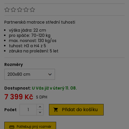
Partnerská matrace střední tuhosti
výška jádra: 22 cm
pro spáče: 70-120 kg
max. nosnost: 130 kg/os
tuhost: H3 a H4 z 5
záruka na proležení: 5 let
Rozměry
Dostupnost:
U Vás již v úterý 11. 08.
7 399 Kč
S DPH
Přidat do košíku
Počet

Potřebuji jiný rozměr
straighten