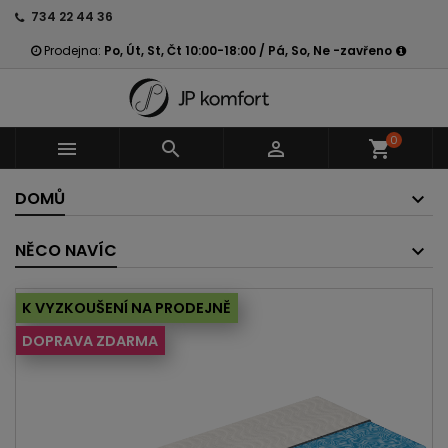
734 22 44 36
Prodejna:
Po, Út, St, Čt 10:00-18:00 / Pá, So, Ne -zavřeno
0



shopping_cart
DOMŮ
NĚCO NAVÍC
K VYZKOUŠENÍ NA PRODEJNĚ
DOPRAVA ZDARMA