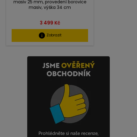
masiv 25 mm, provedení borovice
masiv, výška 34 cm
Cena
3 499 Kč
info
Zobrazit