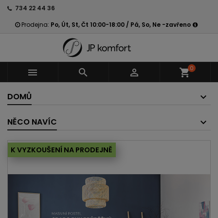
734 22 44 36
Prodejna:
Po, Út, St, Čt 10:00-18:00 / Pá, So, Ne -zavřeno
0



shopping_cart
DOMŮ
NĚCO NAVÍC
K VYZKOUŠENÍ NA PRODEJNĚ