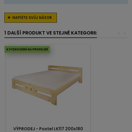
NAPIŠTE SVŮJ NÁZOR
1 DALŠÍ PRODUKT VE STEJNÉ KATEGORII:
<
>
K VYZKOUŠENÍ NA PRODEJNĚ
VÝPRODEJ - Postel LK117 200x180