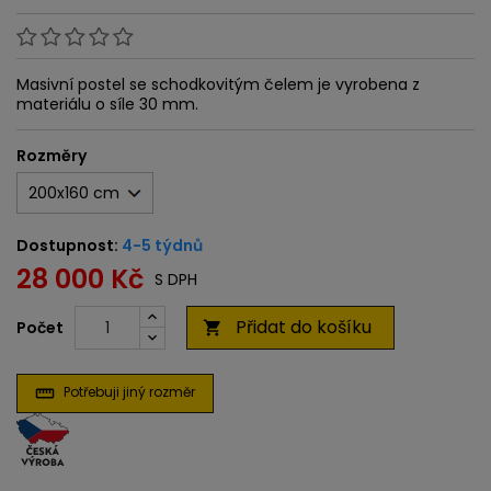
Masivní postel se schodkovitým čelem je vyrobena z
materiálu o síle 30 mm.
Rozměry
Dostupnost:
4-5 týdnů
28 000 Kč
S DPH
Přidat do košíku
Počet

Potřebuji jiný rozměr
straighten