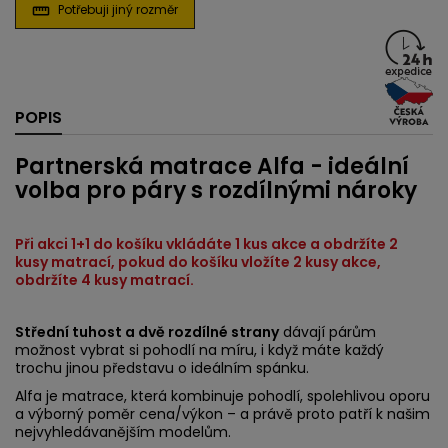
Potřebuji jiný rozměr
straighten
POPIS
Partnerská matrace Alfa - ideální
volba pro páry s rozdílnými nároky
Při akci 1+1 do košíku vkládáte 1 kus akce a obdržíte 2
kusy matrací, pokud do košíku vložíte 2 kusy akce,
obdržíte 4 kusy matrací.
Střední tuhost a dvě rozdílné strany
dávají párům
možnost vybrat si pohodlí na míru, i když máte každý
trochu jinou představu o ideálním spánku.
Alfa je matrace, která kombinuje pohodlí, spolehlivou oporu
a výborný poměr cena/výkon – a právě proto patří k našim
nejvyhledávanějším modelům.