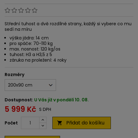
Střední tuhost a dvě rozdílné strany, každý si vybere co mu
sedí na míru
výška jádra: 14 cm
pro spáče: 70-110 kg
max. nosnost: 120 kg/os
tuhost: H3 a H3,5 z 5
záruka na proležení: 4 roky
Rozměry
Dostupnost:
U Vás již v pondělí 10. 08.
5 999 Kč
S DPH
Přidat do košíku
Počet
