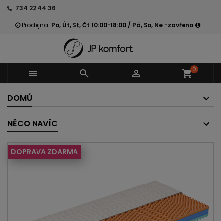
734 22 44 36
Prodejna:
Po, Út, St, Čt 10:00-18:00 / Pá, So, Ne -zavřeno
0



shopping_cart
DOMŮ
NĚCO NAVÍC
DOPRAVA ZDARMA