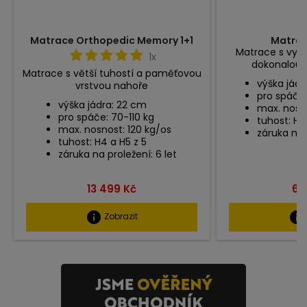
Matrace Orthopedic Memory 1+1
Matrace
Matrace s vyšší
1x
dokonalou o
Matrace s větší tuhostí a paměťovou
výška jádr
vrstvou nahoře
pro spáče:
výška jádra: 22 cm
max. nosno
pro spáče: 70-110 kg
tuhost: H3,
max. nosnost: 120 kg/os
záruka na 
tuhost: H4 a H5 z 5
záruka na proležení: 6 let
Cena
Ce
13 499 Kč
6 
info
info
Zobrazit