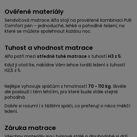
Ověřené materiály
Sendvičová matrace Alfa stojí na prověřené kombinaci PUR
Comfort pěn – jednoduché, lehké a pohodlné řešení, na
které se můžete spolehnout každou noc.
Tuhost a vhodnost matrace
Alfa patří mezi
středně tuhé matrace
s tuhostí
H3 z 5.
Když ji otočíte, nabídne Vám lehce tvrdší ležení s tuhostí
H3,5 z 5.
Nejlépe vyhovuje spáčům s hmotností
70 - 110 kg
. Skvěle
ale poslouží i těm lehčím, pro které bude stále stejně
pohodlná.
Dobře si rozumí i s těžšími spáči, co preferují o něco měkčí
ležení.
Záruka matrace
Všechny materiály jsou tvarově stálé a dlouhodobě si drží