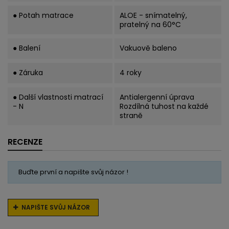
● Potah matrace
ALOE - snímatelný,
pratelný na 60°C
● Balení
Vakuově baleno
● Záruka
4 roky
● Další vlastnosti matrací
Antialergenní úprava
- N
Rozdílná tuhost na každé
straně
RECENZE
Buďte první a napište svůj názor !
NAPIŠTE SVŮJ NÁZOR