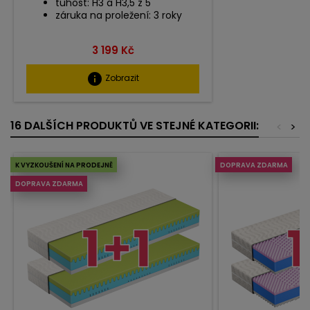
tuhost: H3 a H3,5 z 5
záruka na proležení: 3 roky
Cena
3 199 Kč
info
Zobrazit
16 DALŠÍCH PRODUKTŮ VE STEJNÉ KATEGORII:
<
>
K VYZKOUŠENÍ NA PRODEJNĚ
DOPRAVA ZDARMA
DOPRAVA ZDARMA