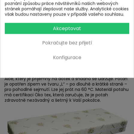
poznání způsobu práce návštěvníků našich webových
stránek pomáhají zlepšovat naše služby. Analytické cookies
však budou nastaveny pouze v případě vašeho souhlasu.
Uložení matrace:
Akceptovat
Matrace je vhodná pro pevný i manuálně polohovatelný
lamelový rošt. Lze ji použít i na pevný deskový rošt, je ale
Pokračujte bez přijetí
dobré počítat s tím, že matrace bude působit tužším
dojmem a její životnost může být o něco kratší.
Konfigurace
Potah matrace:
Matrace je vybavena snímatelným, neprošitým potahem
Aloe, který je příjemný na dotek a snadno se udržuje. Potah
je opatřen zipem ve tvaru „L“ – po dlouhé a krátké straně –
pro pohodlné sejmutí. Lze jej prát na 60 °C. Materiál potahu
má certifikaci Öko tex, která zaručuje, že je potah
zdravotně nezávadný a šetrný k Vaší pokožce.