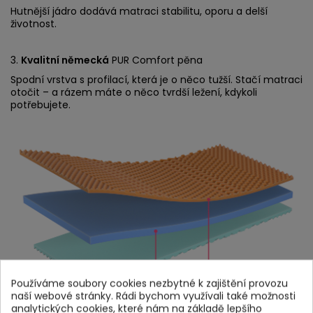
Hutnější jádro dodává matraci stabilitu, oporu a delší
životnost.
3.
Kvalitní německá
PUR Comfort pěna
Spodní vrstva s profilací, která je o něco tužší. Stačí matraci
otočit – a rázem máte o něco tvrdší ležení, kdykoli
potřebujete.
Používáme soubory cookies nezbytné k zajištění provozu
naší webové stránky. Rádi bychom využívali také možnosti
analytických cookies, které nám na základě lepšího