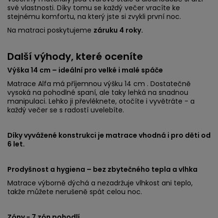
své vlastnosti. Díky tomu se každý večer vracíte ke
stejnému komfortu, na který jste si zvykli první noc.
Na matraci poskytujeme
záruku 4 roky.
Další výhody, které oceníte
Výška 14 cm – ideální pro velké i malé spáče
Matrace Alfa má příjemnou výšku 14 cm . Dostatečně
vysoká na pohodlné spaní, ale taky lehká na snadnou
manipulaci. Lehko ji převléknete, otočíte i vyvětráte - a
každý večer se s radostí uvelebíte.
Díky vyvážené konstrukci je matrace vhodná i pro děti od
6 let.
Prodyšnost a hygiena – bez zbytečného tepla a vlhka
Matrace výborně dýchá a nezadržuje vlhkost ani teplo,
takže můžete nerušeně spát celou noc.
Zóny - 7 zón pohodlí