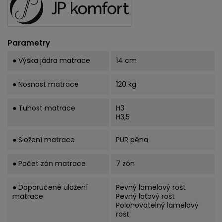
Parametry
● Výška jádra matrace
14 cm
● Nosnost matrace
120 kg
● Tuhost matrace
H3
H3,5
● Složení matrace
PUR pěna
● Počet zón matrace
7 zón
● Doporučené uložení
Pevný lamelový rošt
matrace
Pevný laťový rošt
Polohovatelný lamelový
rošt