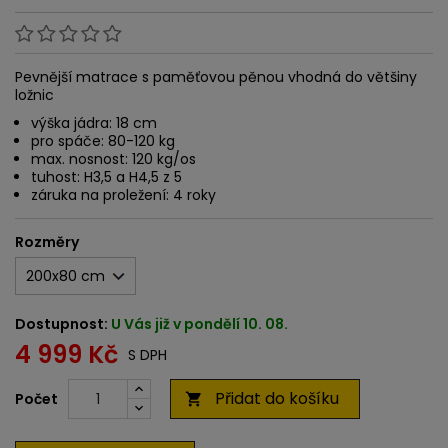
Pevnější matrace s paměťovou pěnou vhodná do většiny
ložnic
výška jádra: 18 cm
pro spáče: 80-120 kg
max. nosnost: 120 kg/os
tuhost: H3,5 a H4,5 z 5
záruka na proležení: 4 roky
Rozměry
Dostupnost:
U Vás již v pondělí 10. 08.
4 999 Kč
S DPH
Přidat do košíku
Počet
