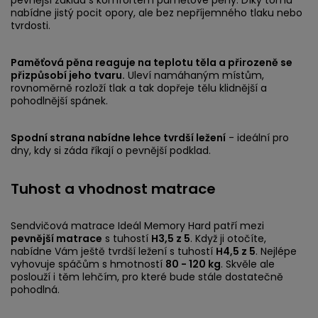
nabídne jistý pocit opory, ale bez nepříjemného tlaku nebo
tvrdosti.
Paměťová pěna reaguje na teplotu těla a přirozeně se
přizpůsobí jeho tvaru.
Uleví namáhaným místům,
rovnoměrně rozloží tlak a tak dopřeje tělu klidnější a
pohodlnější spánek.
Spodní strana nabídne lehce tvrdší ležení
- ideální pro
dny, kdy si záda říkají o pevnější podklad.
Tuhost a vhodnost matrace
Sendvičová matrace Ideál Memory Hard patří mezi
pevnější matrace
s tuhostí
H3,5 z 5
. Když ji otočíte,
nabídne Vám ještě tvrdší ležení s tuhostí
H4,5 z 5
. Nejlépe
vyhovuje spáčům s hmotností
80 - 120 kg
. Skvěle ale
poslouží i těm lehčím, pro které bude stále dostatečně
pohodlná.