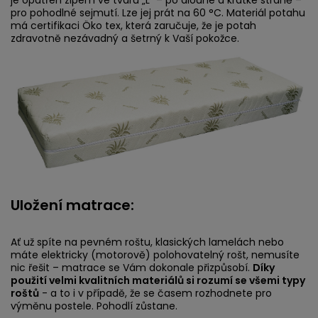
je opatřen zipem ve tvaru „L“ – po dlouhé a krátké straně –
pro pohodlné sejmutí. Lze jej prát na 60 °C. Materiál potahu
má certifikaci Öko tex, která zaručuje, že je potah
zdravotně nezávadný a šetrný k Vaší pokožce.
Uložení matrace:
Ať už spíte na pevném roštu, klasických lamelách nebo
máte elektricky (motorově) polohovatelný rošt, nemusíte
nic řešit – matrace se Vám dokonale přizpůsobí.
Díky
použití velmi kvalitních materiálů si rozumí se všemi typy
roštů
- a to i v případě, že se časem rozhodnete pro
výměnu postele. Pohodlí zůstane.