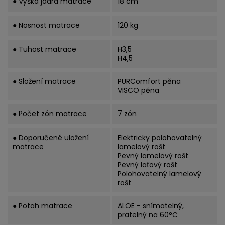
● Výška jádra matrace
18 cm
● Nosnost matrace
120 kg
● Tuhost matrace
H3,5
H4,5
● Složení matrace
PURComfort pěna
VISCO pěna
● Počet zón matrace
7 zón
● Doporučené uložení
Elektricky polohovatelný
matrace
lamelový rošt
Pevný lamelový rošt
Pevný laťový rošt
Polohovatelný lamelový
rošt
● Potah matrace
ALOE - snímatelný,
pratelný na 60°C