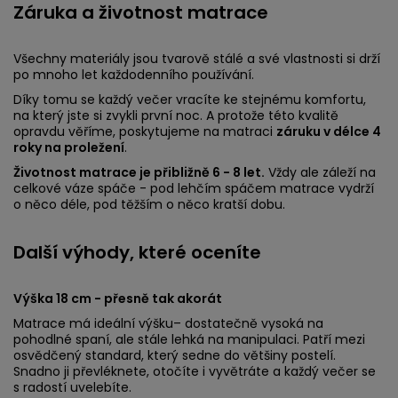
Záruka a životnost matrace
Všechny materiály jsou tvarově stálé a své vlastnosti si drží
po mnoho let každodenního používání.
Díky tomu se každý večer vracíte ke stejnému komfortu,
na který jste si zvykli první noc. A protože této kvalitě
opravdu věříme, poskytujeme na matraci
záruku v délce 4
roky na proležení
.
Životnost matrace je přibližně 6 - 8 let.
Vždy ale záleží na
celkové váze spáče - pod lehčím spáčem matrace vydrží
o něco déle, pod těžším o něco kratší dobu.
Další výhody, které oceníte
Výška 18 cm - přesně tak akorát
Matrace má ideální výšku– dostatečně vysoká na
pohodlné spaní, ale stále lehká na manipulaci. Patří mezi
osvědčený standard, který sedne do většiny postelí.
Snadno ji převléknete, otočíte i vyvětráte a každý večer se
s radostí uvelebíte.