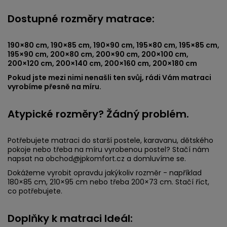
Dostupné rozměry matrace:
190×80 cm, 190×85 cm, 190×90 cm, 195×80 cm, 195×85 cm,
195×90 cm, 200×80 cm, 200×90 cm, 200×100 cm,
200×120 cm, 200×140 cm, 200×160 cm, 200×180 cm
Pokud jste mezi nimi nenašli ten svůj, rádi Vám matraci
vyrobíme přesně na míru.
Atypické rozměry? Žádný problém.
Potřebujete matraci do starší postele, karavanu, dětského
pokoje nebo třeba na míru vyrobenou postel? Stačí nám
napsat na obchod@jpkomfort.cz a domluvíme se.
Dokážeme vyrobit opravdu jakýkoliv rozměr - například
180×85 cm, 210×95 cm nebo třeba 200×73 cm. Stačí říct,
co potřebujete.
Doplňky k matraci Ideál: