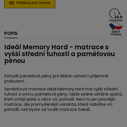
Potřebuji jiný rozměr
straighten
POPIS
Ideál Memory Hard - matrace s
vyšší střední tuhostí a paměťovou
pěnou
Pohodlí paměťové pěny pro klidné usínání i příjemné
probuzení.
Sendvičová matrace Ideál Memory Hard má vyšší střední
tuhost a vrstvu paměťové pěny, takže sedne většině spáčů,
kteří chtějí ještě o něco víc pohodlí. Není to jen pevnější
matrace, ale promyšlenější varianta, která nabídne víc
pohodlí, než byste od tvrdší matrace čekali.