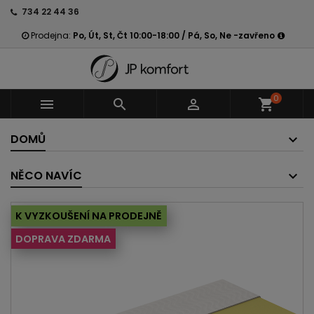
734 22 44 36
Prodejna:
Po, Út, St, Čt 10:00-18:00 / Pá, So, Ne -zavřeno
0



shopping_cart
DOMŮ
NĚCO NAVÍC
K VYZKOUŠENÍ NA PRODEJNĚ
DOPRAVA ZDARMA