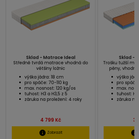
Sklad - Matrace Ideal
Sklad - 
Středně tvrdá matrace vhodná do
Trošku tužší ma
většiny ložnic
pěny, vhodná 
výška jádra: 18 cm
výška jádr
pro spáče: 70-110 kg
pro spáče:
max. nosnost: 120 kg/os
max. nosno
tuhost: H3 a H3,5 z 5
tuhost: H3 
záruka na proležení: 4 roky
záruka na 
Cena
Ce
4 799 Kč
3 
info
info
Zobrazit