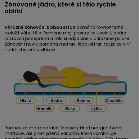
Zónované jádro, které si tělo rychle
oblíbí
Výrazné zónování z obou stran
pomáhá rovnoměrně
rozložit váhu těla. Ramena mají prostor se uvolnit, bedra
zůstávají podepřená a tělo si odpočine v přirozené poloze.
Zónování navíc pomáhá matraci lépe větrat, takže se v ní
nedrží zbytečná vlhkost.
Partnerská matrace Ideál Memory Hard není jen tvrdá
matrace, ale promyšlená varianta, která kombinuje
pevnější základ s komfortem paměťové pěny. Díky tomu