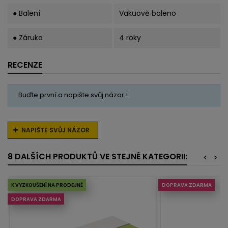
● Balení
Vakuově baleno
● Záruka
4 roky
RECENZE
Buďte první a napište svůj názor !
NAPIŠTE SVŮJ NÁZOR
8 DALŠÍCH PRODUKTŮ VE STEJNÉ KATEGORII:
<
>
K VYZKOUŠENÍ NA PRODEJNĚ
DOPRAVA ZDARMA
DOPRAVA ZDARMA