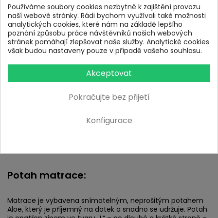
Používáme soubory cookies nezbytné k zajištění provozu
naší webové stránky. Rádi bychom využívali také možnosti
analytických cookies, které nám na základě lepšího
poznání způsobu práce návštěvníků našich webových
stránek pomáhají zlepšovat naše služby. Analytické cookies
však budou nastaveny pouze v případě vašeho souhlasu.
Akceptovat
Pokračujte bez přijetí
Konfigurace
Potah matrace:
Matrace je vybavena snímatelným, neprošitým potahem
Aloe, který je příjemný na dotek a snadno se udržuje. Potah