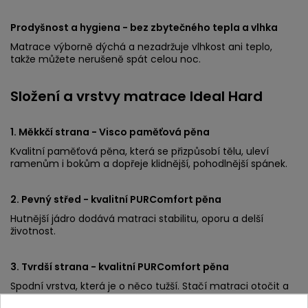
Prodyšnost a hygiena - bez zbytečného tepla a vlhka
Matrace výborně dýchá a nezadržuje vlhkost ani teplo,
takže můžete nerušeně spát celou noc.
Složení a vrstvy matrace Ideal Hard
1. Měkkčí strana - Visco paměťová pěna
Kvalitní paměťová pěna, která se přizpůsobí tělu, uleví
ramenům i bokům a dopřeje klidnější, pohodlnější spánek.
2. Pevný střed - kvalitní PURComfort pěna
Hutnější jádro dodává matraci stabilitu, oporu a delší
životnost.
3. Tvrdší strana - kvalitní PURComfort pěna
Spodní vrstva, která je o něco tužší. Stačí matraci otočit a
rázem máte o něco tvrdší ležení, kdykoli potřebujete.