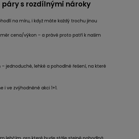
 páry s rozdílnými nároky
odlí na míru, i když máte každý trochu jinou
poměr cena/výkon – a právě proto patří k našim
– jednoduché, lehké a pohodlné řešení, na které
e i ve zvýhodněné akci 1+1.
 těm lehčím, pro které bude stále stejně pohodlná.