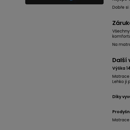
Dobře si 
Záruk
Všechny 
komfortu,
Na matr
Další
Výška 14
Matrace 
Lehko ji 
Díky vyv
Prodyšn
Matrace 