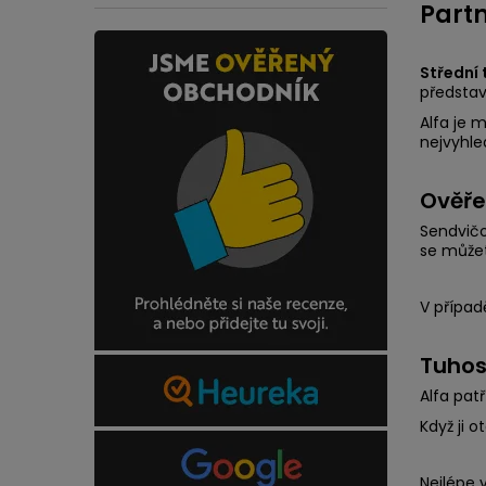
Partn
Střední 
představ
Alfa je 
nejvyhl
Ověře
Sendvičo
se můžet
V případ
Tuhos
Alfa pat
Když ji o
Nejlépe