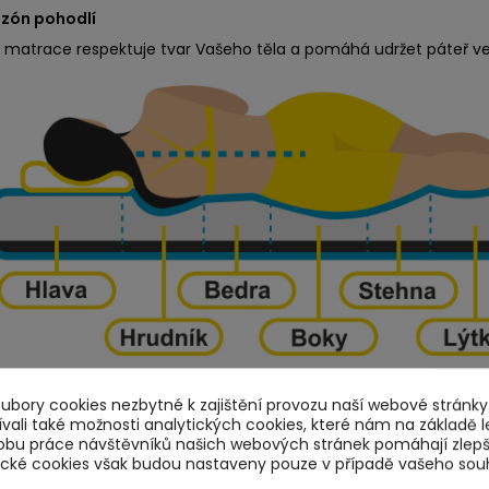
 zón pohodlí
e matrace respektuje tvar Vašeho těla a pomáhá udržet páteř ve
bory cookies nezbytné k zajištění provozu naší webové stránky.
ní a vrstvy matrace Alfa
ali také možnosti analytických cookies, které nám na základě l
obu práce návštěvníků našich webových stránek pomáhají zlep
ní německá
PUR Comfort pěna
tické cookies však budou nastaveny pouze v případě vašeho sou
tuhá horní vrstva s masážní profilací. Pružná a příjemně poddajná