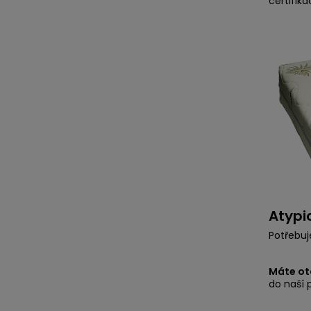
certifik
Atypi
Potřebu
Máte otá
do naší 