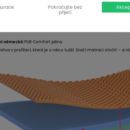
prodyšnost, dodává ležení lehkost a pomáhá svalům uvolnit se p
gurace
Pokračujte bez
Akcep
přijetí
tní německá
PUR Comfort pěna
jádro dodává matraci stabilitu, oporu a delší životnost.
tní německá
PUR Comfort pěna
stva s profilací, která je o něco tužší. Stačí matraci otočit – a 