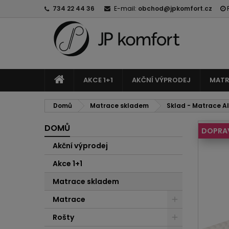
734 22 44 36
E-mail:
obchod@jpkomfort.cz
AKCE 1+1
AKČNÍ VÝPRODEJ
MATR
Domů
Matrace skladem
Sklad - Matrace A
DOMŮ
DOPRA
Akční výprodej
Akce 1+1
Matrace skladem
Matrace
Rošty