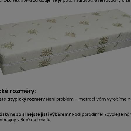
aci Öko tex, která zaručuje, že je potah zdravotně nezávadný a še
cké rozměry:
jete
atypický rozměr?
Není problém – matraci Vám vyrobíme na
zky nebo si nejste jistí výběrem?
Rádi poradíme! Zavolejte ná
prodejny v Brně na Lesné.