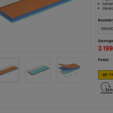
tuhost
záruka
Rozměr
Dostup
3 199
Počet
Pot
straighten