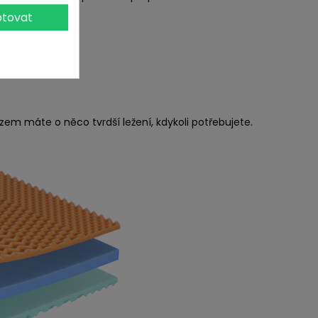
o celém dni.
tovat
rázem máte o něco tvrdší ležení, kdykoli potřebujete.