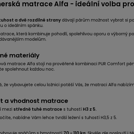
erská matrace Alfa - ideální volba pro
tuhost a dvě rozdílné strany
dávají párům možnost vybrat si poh
u o ideálním spánku.
matrace, která kombinuje pohodlí, spolehlivou oporu a výborný 
edávanějším modelům.
né materiály
vá matrace Alfa stojí na prověřené kombinaci PUR Comfort pěn 
e spolehnout každou noc.
ě, že vybavujete celou ložnici potěší Vás, že matraci Alfa nabízím
t a vhodnost matrace
ří mezi
středně tuhé matrace
s tuhostí
H3 z 5.
točíte, nabídne Vám lehce tvrdší ležení s tuhostí H3,5 z 5.
 vyhovuje spáčům s hmotností
70 - 110 kg
. Skvěle ale poslouží i