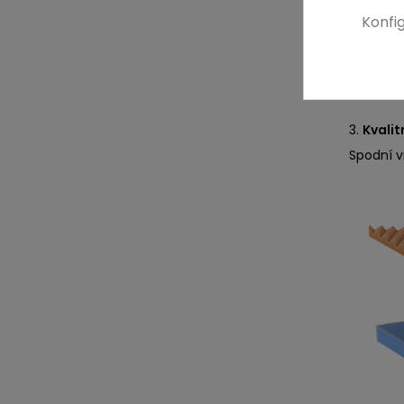
zvyšuje 
Konfi
2.
Kvali
Hutnější 
3.
Kvali
Spodní vr