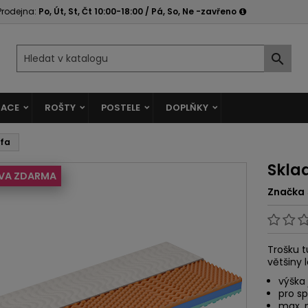
Prodejna:
Po, Út, St, Čt 10:00-18:00 / Pá, So, Ne -zavřeno

ACE
ROŠTY
POSTELE
DOPLŇKY
lfa
Skla
VA ZDARMA
Značka
Trošku 
většiny 
výška 
pro sp
max. 