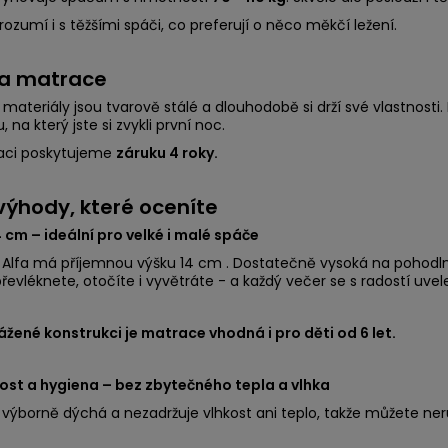
rozumí i s těžšími spáči, co preferují o něco měkčí ležení.
a matrace
materiály jsou tvarově stálé a dlouhodobě si drží své vlastnosti
 na který jste si zvykli první noc.
aci poskytujeme
záruku 4 roky.
 výhody, které oceníte
 cm – ideální pro velké i malé spáče
Alfa má příjemnou výšku 14 cm . Dostatečně vysoká na pohodlné
převléknete, otočíte i vyvětráte - a každý večer se s radostí uvel
ážené konstrukci je matrace vhodná i pro děti od 6 let.
ost a hygiena – bez zbytečného tepla a vlhka
výborně dýchá a nezadržuje vlhkost ani teplo, takže můžete ne