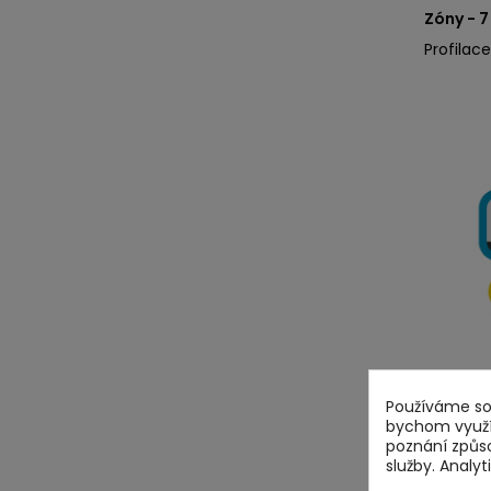
Zóny - 7
Profilac
Používáme sou
Slože
bychom využív
poznání způs
1.
Kvalit
služby. Analy
Středně 