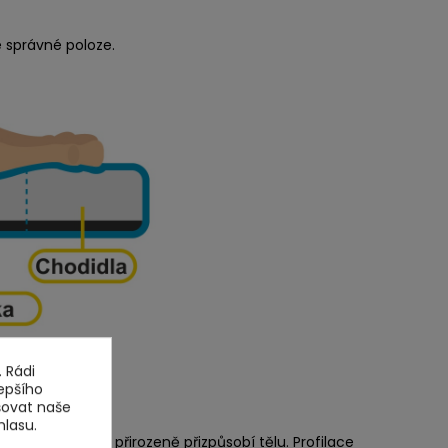
 správné poloze.
 Rádi
epšího
šovat naše
hlasu.
 pěna, která se přirozeně přizpůsobí tělu. Profilace