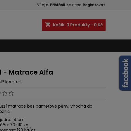
Vítejte,
Přihlásit se
nebo
Registrovat
shopping_cart
Košík:
0
Produkty - 0 Kč
d - Matrace Alfa
JP komfort
tužší matrace bez paměťové pěny, vhodná do
ložnic
jádra: 14 cm
áče: 70-110 kg
nosnost: 120 kg/os