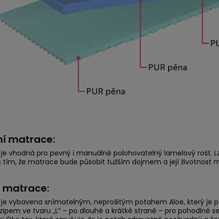
ní matrace:
je vhodná pro pevný i manuálně polohovatelný lamelový rošt. Lze 
s tím, že matrace bude působit tužším dojmem a její životnost m
 matrace:
je vybavena snímatelným, neprošitým potahem Aloe, který je př
zipem ve tvaru „L“ – po dlouhé a krátké straně – pro pohodlné se