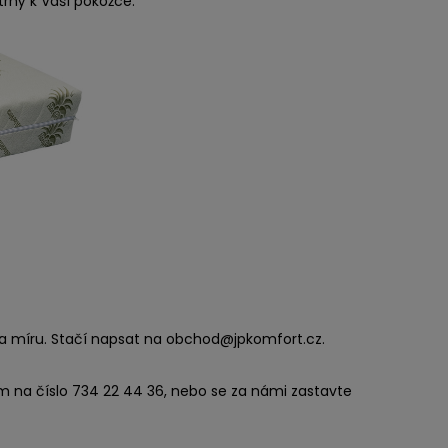
trný k Vaší pokožce.
 míru. Stačí napsat na obchod@jpkomfort.cz.
m na číslo 734 22 44 36, nebo se za námi zastavte