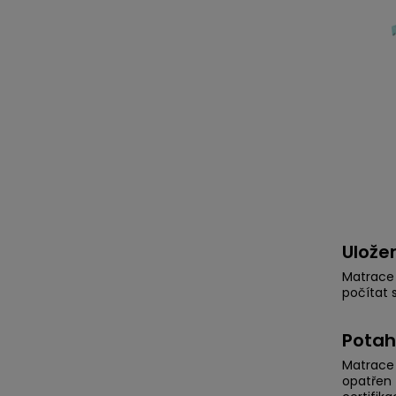
Ulože
Matrace 
počítat 
Potah
Matrace 
opatřen 