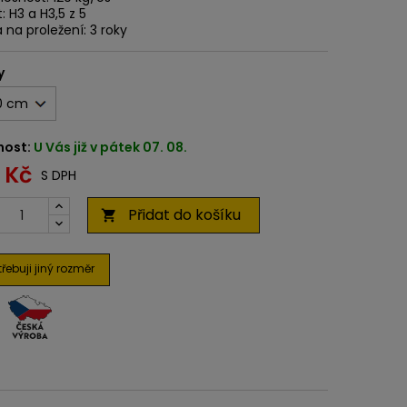
: H3 a H3,5 z 5
 na proležení: 3 roky
y
nost:
U Vás již v pátek 07. 08.
 Kč
S DPH
Přidat do košíku

řebuji jiný rozměr