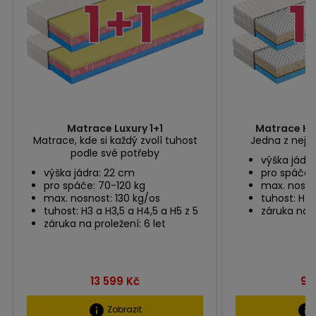
Matrace Luxury 1+1
Matrace Her
Matrace, kde si každý zvolí tuhost
Jedna z nejtv
podle své potřeby
výška jádr
výška jádra: 22 cm
pro spáče:
pro spáče: 70-120 kg
max. nosno
max. nosnost: 130 kg/os
tuhost: H4,
tuhost: H3 a H3,5 a H4,5 a H5 z 5
záruka na p
záruka na proležení: 6 let
Cena
Ce
13 599 Kč
9 
info
info
Zobrazit