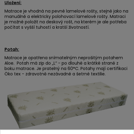
Uložení:
Matrace je vhodná na pevné lamelové rošty, stejně jako na
manuálně a elektricky polohovací lamelové rošty. Matraci
je možné položit na deskový rošt, na kterém je ale potřeba
počítat s vyšší tuhostí a kratší životností.
Potah:
Matrace je opatřena snímatelným neprošitým potahem
Aloe. Potah má zip do „L“ - po dlouhé a krátké straně z
boku matrace. Je pratelný na 60°C. Potahy mají certifikaci
Öko tex - zdravotně nezávadné a šetrné textilie.