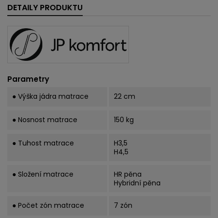
DETAILY PRODUKTU
Parametry
● Výška jádra matrace
22 cm
● Nosnost matrace
150 kg
● Tuhost matrace
H3,5
H4,5
● Složení matrace
HR pěna
Hybridní pěna
● Počet zón matrace
7 zón