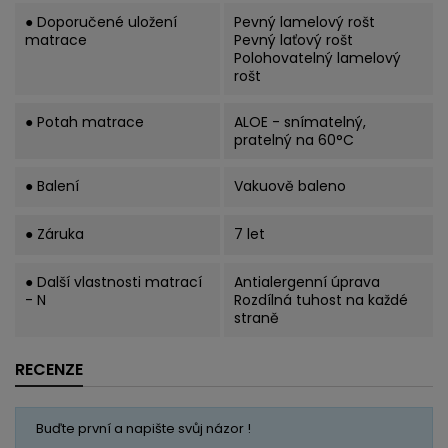
● Doporučené uložení
Pevný lamelový rošt
matrace
Pevný laťový rošt
Polohovatelný lamelový
rošt
● Potah matrace
ALOE - snímatelný,
pratelný na 60°C
● Balení
Vakuově baleno
● Záruka
7 let
● Další vlastnosti matrací
Antialergenní úprava
- N
Rozdílná tuhost na každé
straně
RECENZE
Buďte první a napište svůj názor !