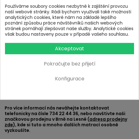
Používáme soubory cookies nezbytné k zajištění provozu
naší webové stránky. Rádi bychom využívali také možnosti
Možnost kombinování matrací:
analytických cookies, které nám na základě lepšího
poznání způsobu práce návštěvníků našich webových
Matraci je možné v rámci Akce 1+1 kombinovat s dalšími
stránek pomáhají zlepšovat naše služby. Analytické cookies
typy a rozměry matrací. To je vhodné například pro
však budou nastaveny pouze v případě vašeho souhlasu.
partnery, mezi kterými je větší váhový rozdíl, nebo mají
každý jiné nároky na své lůžko, případně když matrace
nekupujete do jedné postele (například jednu matraci pro
Akceptovat
dítě do pokojíčku a druhou třeba pro prarodiče).
Pokračujte bez přijetí
Atypické rozměry:
Konfigurace
Matraci je možné vyrobit i v atypických rozměrech.
Pro více informací nás neváhejte kontaktovat
telefonicky na čísle 734 22 44 36, nebo navštivte naši
značkovou prodejnu v Brně na Lesné (
adresa prodejny
zde
), kde si tuto a mnoho dalších matrací osobně
vyzkoušíte.