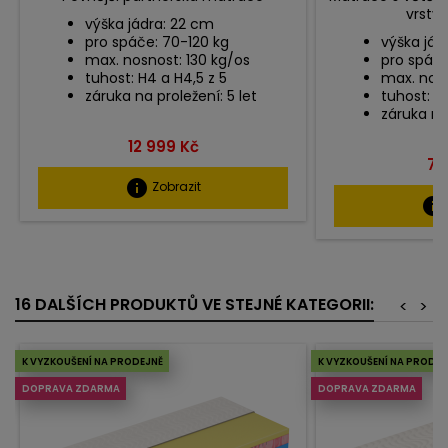
vrstv
výška jádra: 22 cm
pro spáče: 70-120 kg
výška jád
max. nosnost: 130 kg/os
pro spáče
tuhost: H4 a H4,5 z 5
max. nosn
záruka na proležení: 5 let
tuhost: H
záruka na 
Cena
12 999 Kč
Ce
7 
info
Zobrazit
info
16 DALŠÍCH PRODUKTŮ VE STEJNÉ KATEGORII:
<
>
K VYZKOUŠENÍ NA PRODEJNĚ
K VYZKOUŠENÍ NA PRODEJ
DOPRAVA ZDARMA
DOPRAVA ZDARMA