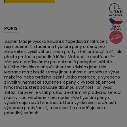
POPIS
Jupiter Max je vysoká luxusní ortopedická matrace z
nejmodernější studené a hybridní pěny určená pro
zákazníky s vyšší váhou, nebo pro ty, kteří preferují tužší, ale
přesto pružné a pohodlné lůžko. Matrace je opatřena 7-
zónovým profilováním pro dokonalé podepření páteře
ležícího člověka a přizpůsobení se křivkám jeho těla.
Matrace má z každé strany jinou tuhost a umožňuje výběr
měkčího, nebo tvrdšího ležení. Jádro matrace je vyrobeno
z kvalitní německé studené HR pěny o vysoké objemové
hmostnosti, která zaručuje dlouhou životnost i při vyšší
zátěži, zároveň je však pružná a extrémně prodyšná. Lehací
plochy jsou vyrobeny z nejmodernější hybridní pěny o
vysoké objemové hmotnosti, která vyniká svojí pružností,
výbornou prodyšností, trvanlivostí a umožňuje velmi
pohodlný spánek.