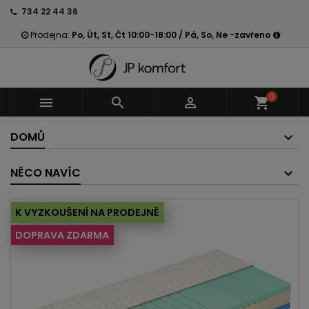
734 22 44 36
Prodejna:
Po, Út, St, Čt 10:00-18:00 / Pá, So, Ne -zavřeno
0



shopping_cart
DOMŮ
NĚCO NAVÍC
K VYZKOUŠENÍ NA PRODEJNĚ
DOPRAVA ZDARMA