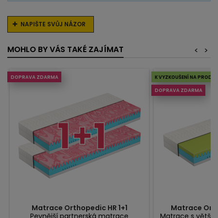
NAPIŠTE SVŮJ NÁZOR
MOHLO BY VÁS TAKÉ ZAJÍMAT
<
>
DOPRAVA ZDARMA
K VYZKOUŠENÍ NA PRODEJ
DOPRAVA ZDARMA
Matrace Orthopedic HR 1+1
Matrace Ort
Pevnější partnerská matrace
Matrace s větší 