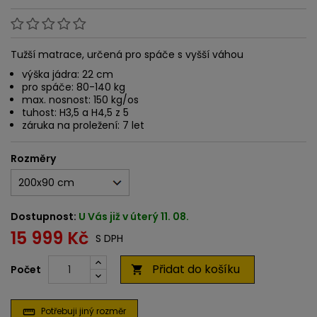
Tužší matrace, určená pro spáče s vyšší váhou
výška jádra: 22 cm
pro spáče: 80-140 kg
max. nosnost: 150 kg/os
tuhost: H3,5 a H4,5 z 5
záruka na proležení: 7 let
Rozměry
Dostupnost:
U Vás již v úterý 11. 08.
15 999 Kč
S DPH
Přidat do košíku
Počet

Potřebuji jiný rozměr
straighten