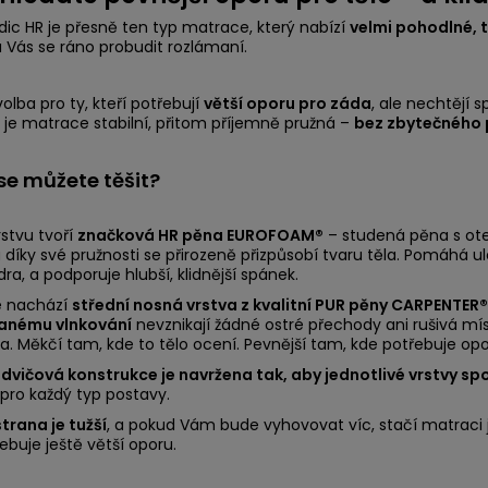
ic HR je přesně ten typ matrace, který nabízí
velmi pohodlné, t
Vás se ráno probudit rozlámaní.
olba pro ty, kteří potřebují
větší oporu pro záda
, ale nechtějí
 je matrace stabilní, přitom příjemně pružná –
bez zbytečného p
se můžete těšit?
rstvu tvoří
značková HR pěna EUROFOAM®
– studená pěna s ote
a díky své pružnosti se přirozeně přizpůsobí tvaru těla. Pomáhá
ra, a podporuje hlubší, klidnější spánek.
e nachází
střední nosná vrstva z kvalitní PUR pěny CARPENTER®
vanému vlnkování
nevznikají žádné ostré přechody ani rušivá mí
la. Měkčí tam, kde to tělo ocení. Pevnější tam, kde potřebuje opo
dvičová konstrukce je navržena tak, aby jednotlivé vrstvy sp
pro každý typ postavy.
trana je tužší
, a pokud Vám bude vyhovovat víc, stačí matraci j
ebuje ještě větší oporu.