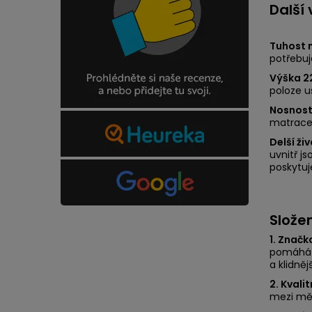
Další
Tuhost 
potřebuj
Výška 2
poloze u
Nosnost 
matrace u
Delší ži
uvnitř js
poskytuj
Slože
1. Znač
pomáhá r
a klidně
2. Kvali
mezi měk