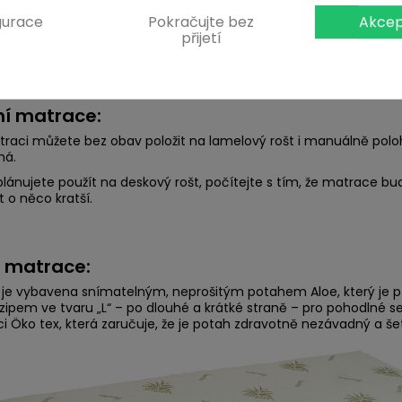
gurace
Pokračujte bez
Akcep
přijetí
ní matrace:
raci můžete bez obav položit na lamelový rošt i manuálně pol
má.
 plánujete použít na deskový rošt, počítejte s tím, že matrace b
 o něco kratší.
 matrace:
je vybavena snímatelným, neprošitým potahem Aloe, který je př
zipem ve tvaru „L“ – po dlouhé a krátké straně – pro pohodlné se
aci Öko tex, která zaručuje, že je potah zdravotně nezávadný a še