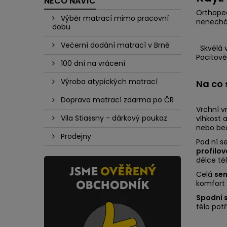
NĚCO NAVÍC
Orthoped
Výběr matrací mimo pracovní
nenechá 
dobu
Večerní dodání matrací v Brně
Skvělá v
Pocitově
100 dní na vrácení
Výroba atypických matrací
Na co 
Doprava matrací zdarma po ČR
Vrchní v
Vila Stiassny - dárkový poukaz
vlhkost 
nebo bed
Prodejny
Pod ní s
profilo
délce tě
Celá
sen
komfort 
Spodní s
tělo potř