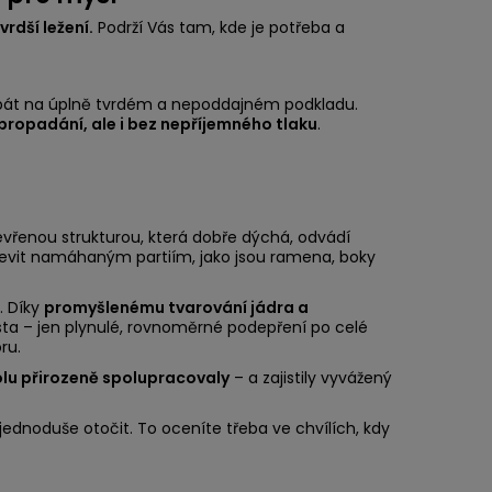
vrdší ležení.
Podrží Vás tam, kde je potřeba a
 spát na úplně tvrdém a nepoddajném podkladu.
ropadání, ale i bez nepříjemného tlaku
.
vřenou strukturou, která dobře dýchá, odvádí
 ulevit namáhaným partiím, jako jsou ramena, boky
. Díky
promyšlenému tvarování jádra a
sta – jen plynulé, rovnoměrné podepření po celé
ru.
olu přirozeně spolupracovaly
– a zajistily vyvážený
ednoduše otočit. To oceníte třeba ve chvílích, kdy