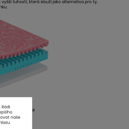
vyšší tuhostí, která slouží jako alternativa pro ty,
nku.
 Rádi
epšího
šovat naše
hlasu.