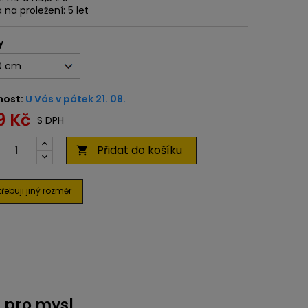
 na proležení: 5 let
y
nost:
U Vás v pátek 21. 08.
9 Kč
S DPH
Přidat do košíku

řebuji jiný rozměr
d pro mysl