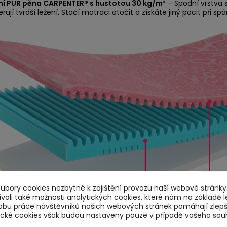
tní PUR pěna CARPENTER® s hustotou 30 kg/m³
– Spodní vrstva s 
rují tvrdší ležení. Stačí matraci otočit a získáte jiný pocit při spá
bory cookies nezbytné k zajištění provozu naší webové stránky.
ali také možnosti analytických cookies, které nám na základě l
obu práce návštěvníků našich webových stránek pomáhají zlep
tické cookies však budou nastaveny pouze v případě vašeho sou