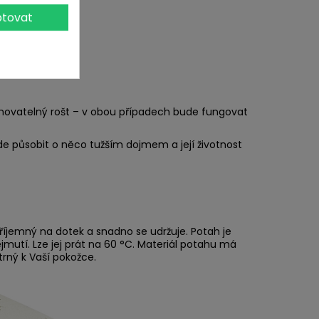
tovat
ohovatelný rošt – v obou případech bude fungovat
ude působit o něco tužším dojmem a její životnost
íjemný na dotek a snadno se udržuje. Potah je
jmutí. Lze jej prát na 60 °C. Materiál potahu má
trný k Vaší pokožce.