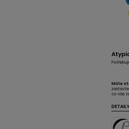
Atypi
Potřebuj
Máte otá
zastavte
co vás z
DETAIL