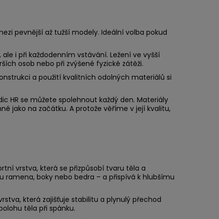
mezi pevnější až tužší modely. Ideální volba pokud
ale i při každodenním vstávání. Ležení ve vyšší
rších osob nebo při zvýšené fyzické zátěži.
onstrukci a použití kvalitních odolných materiálů si
dic HR se můžete spolehnout každý den. Materiály
mné jako na začátku. A protože věříme v její kvalitu,
tní vrstva, která se přizpůsobí tvaru těla a
u ramena, boky nebo bedra – a přispívá k hlubšímu
rstva, která zajišťuje stabilitu a plynulý přechod
olohu těla při spánku.