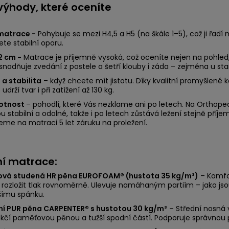
 výhody, které oceníte
matrace -
Pohybuje se mezi H4,5 a H5 (na škále 1–5), což ji řadí 
ete stabilní oporu.
2 cm -
Matrace je příjemně vysoká, což oceníte nejen na pohled, 
snadňuje zvedání z postele a šetří klouby i záda – zejména u sta
a stabilita
– když chcete mít jistotu. Díky kvalitní promyšlené k
drží tvar i při zatížení až 130 kg.
votnost
– pohodlí, které Vás nezklame ani po letech. Na Orthope
ou stabilní a odolné, takže i po letech zůstává ležení stejně příje
eme na matraci 5 let záruku na proležení.
ní matrace:
ková studená HR pěna EUROFOAM® (hustota 35 kg/m³)
– Komfor
ozložit tlak rovnoměrně. Ulevuje namáhaným partiím – jako jso
jšímu spánku.
tní PUR pěna CARPENTER® s hustotou 30 kg/m³
– Střední nosná v
čí paměťovou pěnou a tužší spodní částí. Podporuje správnou p