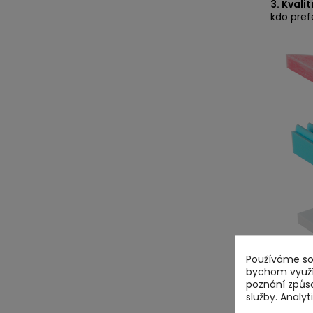
3. Kvali
kdo prefe
Používáme sou
bychom využív
poznání způs
služby. Analy