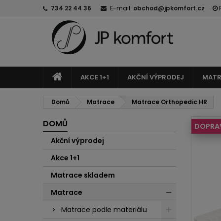
734 22 44 36
E-mail:
obchod@jpkomfort.cz
AKCE 1+1
AKČNÍ VÝPRODEJ
MATR
Domů
Matrace
Matrace Orthopedic HR
DOMŮ
DOPRA
Akční výprodej
Akce 1+1
Matrace skladem
Matrace
Matrace podle materiálu