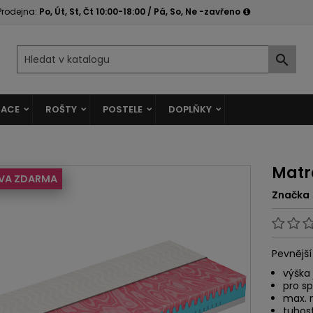
Prodejna:
Po, Út, St, Čt 10:00-18:00 / Pá, So, Ne -zavřeno

ACE
ROŠTY
POSTELE
DOPLŇKY
Matr
VA ZDARMA
Značka
Pevnější
výška 
pro s
max. 
tuhost