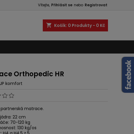
Vítejte,
Přihlásit se
nebo
Registrovat
shopping_cart
Košík:
0
Produkty - 0 Kč
ace Orthopedic HR
JP komfort
 partnerská matrace.
jádra: 22 cm
páče: 70-120 kg
nosnost: 130 kg/os
: H4 a H4,5 z 5