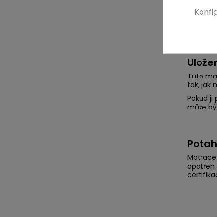
Konfi
Ulože
Tuto mat
tak, jak 
Pokud ji
může být
Potah
Matrace 
opatřen 
certifik