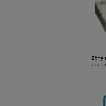
Zóny 
7 zón po