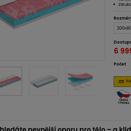
záruka
Rozměr
Dostup
6 99
Počet
Pot
straighten
hledáte pevnější oporu pro tělo – a kli