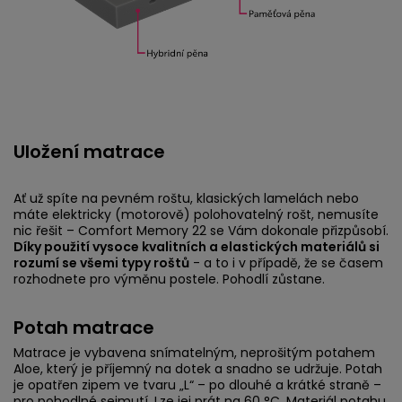
Uložení matrace
Ať už spíte na pevném roštu, klasických lamelách nebo
máte elektricky (motorově) polohovatelný rošt, nemusíte
nic řešit – Comfort Memory 22 se Vám dokonale přizpůsobí.
Díky použití vysoce kvalitních a elastických materiálů si
rozumí se všemi typy roštů
- a to i v případě, že se časem
rozhodnete pro výměnu postele. Pohodlí zůstane.
Potah matrace
Matrace je vybavena snímatelným, neprošitým potahem
Aloe, který je příjemný na dotek a snadno se udržuje. Potah
je opatřen zipem ve tvaru „L“ – po dlouhé a krátké straně –
pro pohodlné sejmutí. Lze jej prát na 60 °C. Materiál potahu