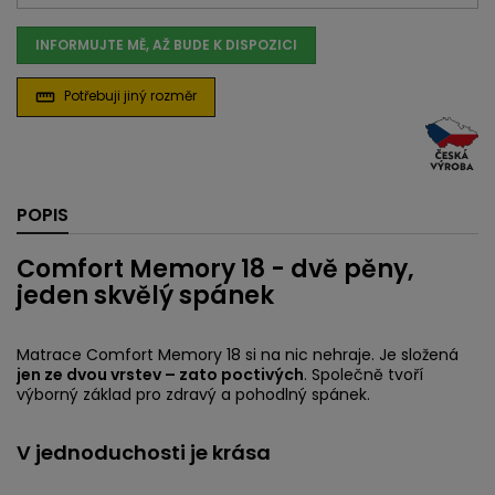
INFORMUJTE MĚ, AŽ BUDE K DISPOZICI
Potřebuji jiný rozměr
straighten
POPIS
Comfort Memory 18 - dvě pěny,
jeden skvělý spánek
Matrace Comfort Memory 18 si na nic nehraje. Je složená
jen ze dvou vrstev – zato poctivých
. Společně tvoří
výborný základ pro zdravý a pohodlný spánek.
V jednoduchosti je krása