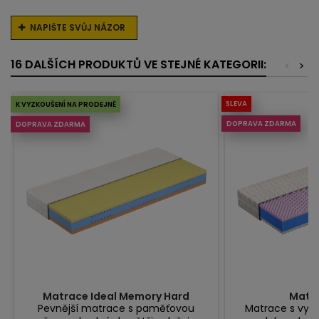
NAPIŠTE SVŮJ NÁZOR
16 DALŠÍCH PRODUKTŮ VE STEJNÉ KATEGORII:
<
>
SLEVA
K VYZKOUŠENÍ NA PRODEJNĚ
DOPRAVA ZDARMA
DOPRAVA ZDARMA
Matrace Ideal Memory Hard
Matra
Pevnější matrace s paměťovou
Matrace s vyšší