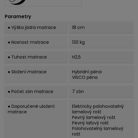
Parametry
● Výška jádra matrace
18 cm
● Nosnost matrace
130 kg
● Tuhost matrace
H2,5
● Složení matrace
Hybridní pěna
VISCO pěna
● Počet zón matrace
7 zón
● Doporučené uložení
Elektricky polohovatelný
matrace
lamelový rošt
Pevný lamelový rošt
Pevný laťový rošt
Polohovatelný lamelový
rošt