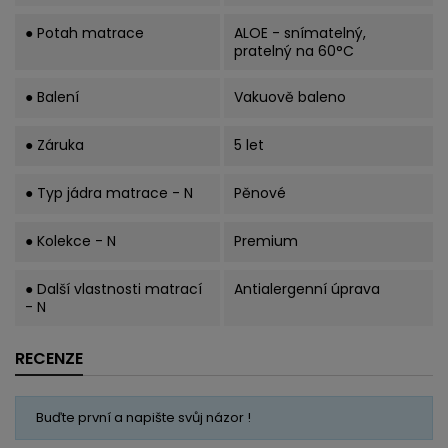
● Potah matrace
ALOE - snímatelný,
pratelný na 60°C
● Balení
Vakuově baleno
● Záruka
5 let
● Typ jádra matrace - N
Pěnové
● Kolekce - N
Premium
● Další vlastnosti matrací
Antialergenní úprava
- N
RECENZE
Buďte první a napište svůj názor !