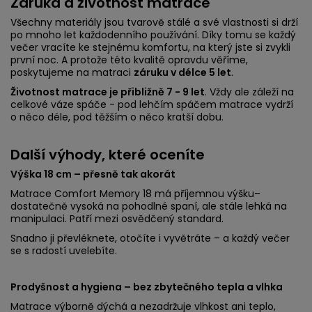
Záruka a životnost matrace
Všechny materiály jsou tvarově stálé a své vlastnosti si drží
po mnoho let každodenního používání. Díky tomu se každý
večer vracíte ke stejnému komfortu, na který jste si zvykli
první noc. A protože této kvalitě opravdu věříme,
poskytujeme na matraci
záruku v délce 5 let
.
Životnost matrace je přibližně 7 - 9 let
. Vždy ale záleží na
celkové váze spáče - pod lehčím spáčem matrace vydrží
o něco déle, pod těžším o něco kratší dobu.
Další výhody, které oceníte
Výška 18 cm – přesně tak akorát
Matrace Comfort Memory 18 má příjemnou výšku–
dostatečně vysoká na pohodlné spaní, ale stále lehká na
manipulaci. Patří mezi osvědčený standard.
Snadno ji převléknete, otočíte i vyvětráte – a každý večer
se s radostí uvelebíte.
Prodyšnost a hygiena – bez zbytečného tepla a vlhka
Matrace výborně dýchá a nezadržuje vlhkost ani teplo,