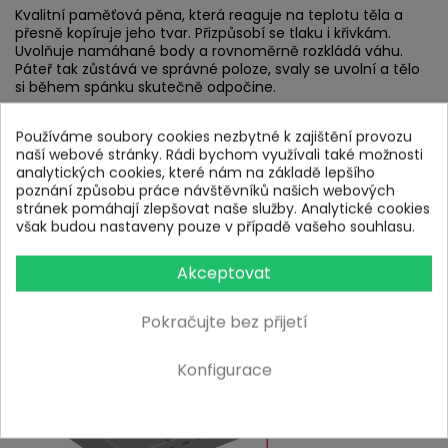
Kvalitní paměťová pěna, která reaguje na teplotu těla a
přesně kopíruje jeho tvar. Přizpůsobí se tlaku i křivkám.
Uvolňuje namáhané body a rovnoměrně rozkládá váhu.
Páteř tak zůstává ve správné poloze, svaly se uvolní a tělo
si během spánku skutečně odpočine.
Používáme soubory cookies nezbytné k zajištění provozu
2. Kvalitní středně tuhá hybridní pěna s
naší webové stránky. Rádi bychom využívali také možnosti
hustotou 36 kg/m³
analytických cookies, které nám na základě lepšího
Nosná vrstva dávající matraci požadovanou tuhost a
poznání způsobu práce návštěvníků našich webových
nosnost. Díky své výšce a tuhosti poskytuje stabilní ležení,
stránek pomáhají zlepšovat naše služby. Analytické cookies
které si udrží tvar i po letech každodenního používání.
však budou nastaveny pouze v případě vašeho souhlasu.
Akceptovat
Pokračujte bez přijetí
Konfigurace