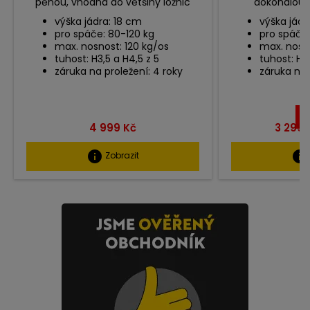
pěnou, vhodná do většiny ložnic
dokonalou o
výška jádra: 18 cm
výška jádr
pro spáče: 80-120 kg
pro spáče:
max. nosnost: 120 kg/os
max. nosno
tuhost: H3,5 a H4,5 z 5
tuhost: H3
záruka na proležení: 4 roky
záruka na 
UŠ
Cena
Cena
4 999 Kč
3 299 
info
info
Zobrazit