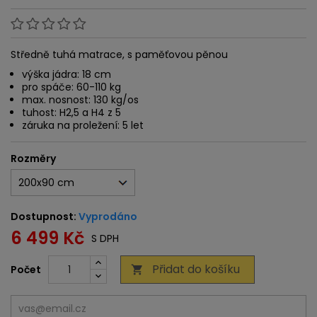
Středně tuhá matrace, s paměťovou pěnou
výška jádra: 18 cm
pro spáče: 60-110 kg
max. nosnost: 130 kg/os
tuhost: H2,5 a H4 z 5
záruka na proležení: 5 let
Rozměry
Dostupnost:
Vyprodáno
6 499 Kč
S DPH
Přidat do košíku
Počet
