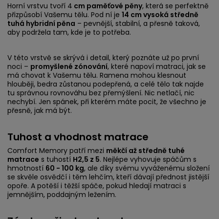
Horní vrstvu tvoří 4
cm paměťové pěny
, která se perfektně
přizpůsobí Vašemu tělu. Pod ní je
14 cm vysoká středně
tuhá hybridní pěna
– pevnější, stabilní, a přesně taková,
aby podržela tam, kde je to potřeba.
V této vrstvě se skrývá i detail, který poznáte už po první
noci –
promyšlené zónování
, které napoví matraci, jak se
má chovat k Vašemu tělu. Ramena mohou klesnout
hlouběji, bedra zůstanou podepřená, a celé tělo tak najde
tu správnou rovnováhu bez přemýšlení. Nic netlačí, nic
nechybí. Jen spánek, při kterém máte pocit, že všechno je
přesně, jak má být.
Tuhost a vhodnost matrace
Comfort Memory patří mezi
měkčí až středně tuhé
matrace
s tuhostí
H2,5 z 5
. Nejlépe vyhovuje spáčům s
hmotností
60 - 100 kg
, ale díky svému vyváženému složení
se skvěle osvědčí i těm lehčím, kteří dávají přednost jistější
opoře. A potěší i těžší spáče, pokud hledají matraci s
jemnějším, poddajným ležením.