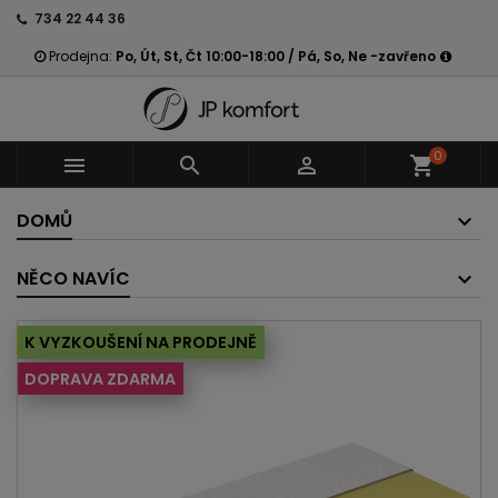
734 22 44 36
Prodejna:
Po, Út, St, Čt 10:00-18:00 / Pá, So, Ne -zavřeno
0



shopping_cart
DOMŮ
NĚCO NAVÍC
Vyprodáno
K VYZKOUŠENÍ NA PRODEJNĚ
DOPRAVA ZDARMA